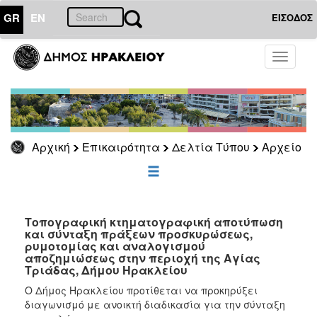
GR
EN
ΕΙΣΟΔΟΣ
ΕΠΙΚΑΙΡΟΤΗΤΑ
Toggle
navigati
Δελτία
Τύπου
Αρχείο
2026
Αρχική
Επικαιρότητα
Δελτία Τύπου
Αρχείο
2025
2024
2023
2022
Τοπογραφική κτηματογραφική αποτύπωση
και σύνταξη πράξεων προσκυρώσεως,
2021
ρυμοτομίας και αναλογισμού
αποζημιώσεως στην περιοχή της Αγίας
2020
Τριάδας, Δήμου Ηρακλείου
2019
Ο Δήμος Ηρακλείου προτίθεται να προκηρύξει
διαγωνισμό με ανοικτή διαδικασία για την σύνταξη
2018