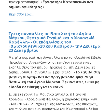
πραγματοποιηθεί
«Εργαστήρι Κατασκευών και
Δημιουργικότητας»
.
περισσότερα...
Τρεις συναυλίες σε Βασιλική του Αγίου
Μάρκου, Θεατρικό Σταθμό και αίθουσα «Μ.
Καρέλλη» - Οι εκδηλώσεις του
«Χριστουγεννιάτικου Κάστρου» την Δευτέρα
23 Δεκεμβρίου
Με μία εορταστική
συναυλία από το Κλασσικό Ωδείο
Ηρακλείου συνεχίζονται οι χριστουγεννιάτικες
εκδηλώσεις του Δήμου Ηρακλείου την Δευτέρα 23
Δεκεμβρίου. Η συναυλία έχει τίτλο :
«Το ταξίδι στη
μαγική γιορτή» και θα πραγματοποιηθεί στην
Βασιλική του Αγίου Μάρκου. Ξεκινά στις 19:30 με
είσοδο ελεύθερη για το κοινό.
Συμμετέχουν: Τα Μουσικά Σύνολα, η Παιδική
Χορωδία «Χορωδιακή Φωλιά», η χορωδία ενηλίκων
«ARS NOVA», οι σχολές της Μονωδίας, της κιθάρας,
του πιάνου και των κρουστών του Κλασσικού ωδείου