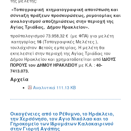
της μελέτης:
2017
«Τοπογραφική κτηματογραφική αποτύπωση και
2016
σύνταξη πράξεων προσκυρώσεως, ρυμοτομίας και
αναλογισμού αποζημιώσεως στην περιοχή της
2015
Αγίας Τριάδας, Δήμου Ηρακλείου».
2013
προϋπολογισμού 73.958,32 € (με ΦΠΑ) για μελέτη
2012
κατηγορίας
16
(Τοπογραφικές Μελέτες ),
τουλάχιστον
8
ετούς εμπειρίας. Η μελέτη θα
2011
εκτελεστεί στην περιοχή της Αγίας Τριάδας του
2010
Δήμου Ηρακλείου και χρηματοδοτείται από
ΙΔΙΟΥΣ
ΠΟΡΟΥΣ του ΔΗΜΟΥ ΗΡΑΚΛΕΙΟΥ
με Κ.Α. :
40-
2006
7413.073.
Αρχεία
Αναλυτικά 111.13 KB
ΔΗΜΟΤΗΣ
ΕΠΙΣΚΕΠΤΗΣ
Οικογένειες από το Ρέθυμνο, το Ηράκλειο,
την Χερσόνησο, τον Άγιο Νικόλαο και το
ΗΡΑΚΛΕΙΟ
Γηροκομείο των Ιδρυμάτων Καλοκαιρινού
ΓΙΑ...
στην Γιορτή Αγάπης