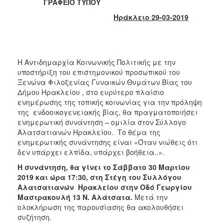
ΓΡΑΦΕΙΟ ΤΥΠΟΥ
2017
Ηράκλειο 29-03-2019
2016
2015
2013
Η Αντιδημαρχία Κοινωνικής Πολιτικής με την
2012
υποστήριξη του επιστημονικού προσωπικού του
2011
Ξενώνα Φιλοξενίας Γυναικών Θυμάτων Βίας του
Δήμου Ηρακλείου , στο ευρύτερο πλαίσιο
2010
ενημέρωσης της τοπικής κοινωνίας για την πρόληψη
2006
της ενδοοικογενειακής βίας, θα πραγματοποιήσει
ενημερωτική συνάντηση – ομιλία στον Σύλλογο
Αλατσατιανών Ηρακλείου. Το θέμα της
ενημερωτικής συνάντησης είναι «Όταν νιώθεις ότι
δεν υπάρχει ελπίδα, υπάρχει βοήθεια..».
ΔΗΜΟΤΗΣ
Η συνάντηση, θα γίνει το Σάββατο 30 Μαρτίου
2019 και ώρα 17:30, στη Στέγη του Συλλόγου
ΕΠΙΣΚΕΠΤΗΣ
Αλατσατιανών Ηρακλείου στην Οδό Γεωργίου
Μαστρακουλή 13 Ν. Αλάτσατα.
Μετά την
ΗΡΑΚΛΕΙΟ
ολοκλήρωση της παρουσίασης θα ακολουθήσει
ΓΙΑ...
συζήτηση.