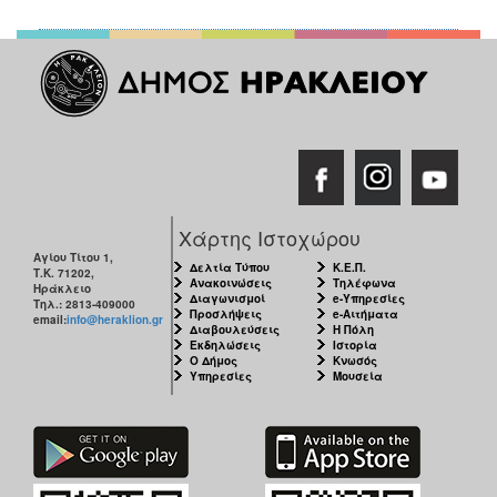
Χάρτης Ιστοχώρου
Αγίου Τίτου 1,
Δελτία Τύπου
Κ.Ε.Π.
Τ.Κ. 71202,
Ανακοινώσεις
Τηλέφωνα
Ηράκλειο
Διαγωνισμοί
e-Υπηρεσίες
Τηλ.: 2813-409000
Προσλήψεις
e-Αιτήματα
email:
info@heraklion.gr
Διαβουλεύσεις
Η Πόλη
Εκδηλώσεις
Ιστορία
Ο Δήμος
Κνωσός
Υπηρεσίες
Μουσεία