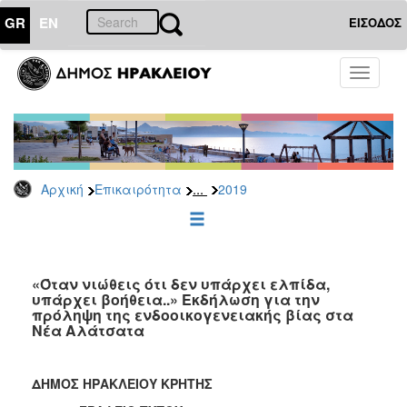
GR
EN
ΕΙΣΟΔΟΣ
ΕΠΙΚΑΙΡΟΤΗΤΑ
Toggle
navigati
Δελτία
Τύπου
Αρχείο
2026
...
Αρχική
Επικαιρότητα
2019
2025
2024
2023
2022
«Όταν νιώθεις ότι δεν υπάρχει ελπίδα,
υπάρχει βοήθεια..» Εκδήλωση για την
2021
πρόληψη της ενδοοικογενειακής βίας στα
Νέα Αλάτσατα
2020
2019
ΔΗΜΟΣ ΗΡΑΚΛΕΙΟΥ ΚΡΗΤΗΣ
2018