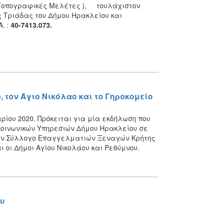
Τοπογραφικές Μελέτες ), τουλάχιστον
ς Τριάδας του Δήμου Ηρακλείου και
. :
40-7413.073.
, τον Άγιο Νικόλαο και το Γηροκομείο
ρίου 2020. Πρόκειται για μία εκδήλωση που
Κοινωνικών Υπηρεσιών Δήμου Ηρακλείου σε
τον Σύλλογο Επαγγελματιών Ξεναγών Κρήτης
ι οι Δήμοι Αγίου Νικολάου και Ρεθύμνου.
ου