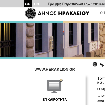
GR
EN
Γραμμή Παραπόνων τηλ : 2813-4
Ο 
Αρ
WWW.HERAKLION.GR
Τοπ
και
Ο Δή
«Το
ΕΠΙΚΑΙΡΟΤΗΤΑ
ανα