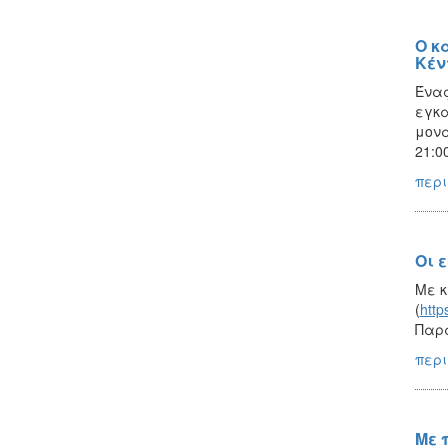
Ο κ
Κέν
Ένας
εγκα
μονα
21:0
περι
Οι 
Με κ
(
http
Παρα
περι
Με 