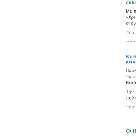
εκδ
Με π
«Χρι
στην
περι
Κοπ
κάν
Πραγ
πρωτ
Βασί
Την 
μελω
περι
Οι 