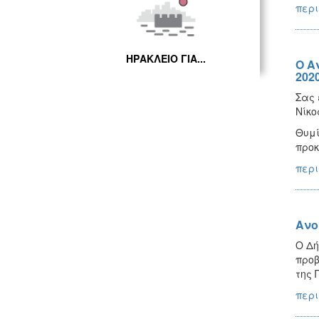
περι
ΗΡΑΚΛΕΙΟ ΓΙΑ...
Ο Α
202
Σας 
Νίκο
Θυμί
προκ
περι
Ανο
Ο Δή
προβ
της 
περι