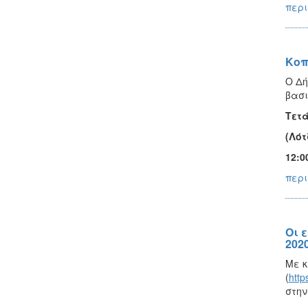
περι
Κοπ
Ο Δή
βασι
Τετά
(Λότ
12:0
περι
Οι 
2020
Με κ
(
http
στην