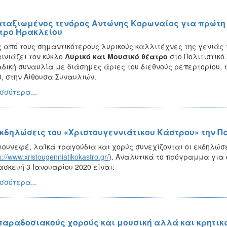
αταξιωμένος τενόρος Αντώνης Κορωναίος για πρώτη 
τρο Ηρακλείου
 από τους σημαντικότερους λυρικούς καλλιτέχνες της γενιάς 
ινιάζει τον κύκλο
Λυρικό και Μουσικό θέατρο
στο Πολιτιστικό
δική συναυλία με διάσημες άριες του διεθνούς ρεπερτορίου, 
0, στην Αίθουσα Συναυλιών.
σσότερα...
εκδηλώσεις του «Χριστουγεννιάτικου Κάστρου» την Π
ιουνεφέ, λαϊκά τραγούδια και χορύς συνεχίζονται οι εκδηλώσ
s://www.xristougenniatikokastro.gr/
). Αναλυτικά το πρόγραμμα για
σκευή 3 Ιανουαρίου 2020 είναι:
σσότερα...
παραδοσιακούς χορούς και μουσική αλλά και κρητικ