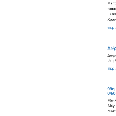
Με τ
παιαν
Ελευ
Χρόν
περι
Δώρ
Δώρα
στη 
περι
99η
04/0
Εθελ
Αίθρ
συντ