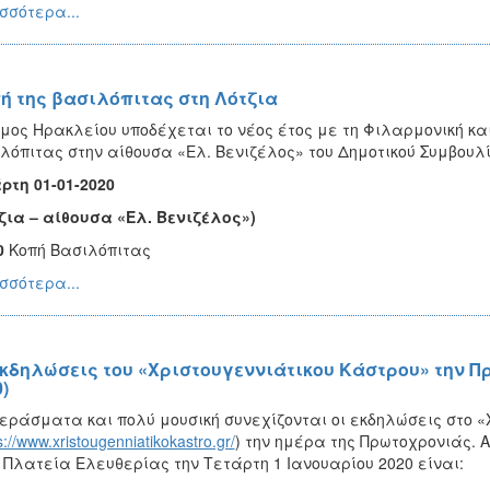
σσότερα...
ή της βασιλόπιτας στη Λότζια
μος Ηρακλείου υποδέχεται το νέος έτος με τη Φιλαρμονική κα
λόπιτας στην αίθουσα «Ελ. Βενιζέλος» του Δημοτικού Συμβουλί
ρτη 01-01-2020
ζια – αίθουσα «Ελ. Βενιζέλος»)
0
Κοπή Βασιλόπιτας
σσότερα...
εκδηλώσεις του «Χριστουγεννιάτικου Κάστρου» την Π
)
εράσματα και πολύ μουσική συνεχίζονται οι εκδηλώσεις στο «
s://www.xristougenniatikokastro.gr/
) την ημέρα της Πρωτοχρονιάς.
 Πλατεία Ελευθερίας την Τετάρτη 1 Ιανουαρίου 2020 είναι: