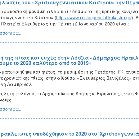
ηλώσεις του «Χριστουγεννιάτικου Κάστρου» την Πέμπτ
αραδοσιακή μουσική αλλά και εδέσματα της κρητικής κουζίνας
στουγεννιάτικο Κάστρο» (
https://www.xristougenniatikokastro.gr/
). 
 Πλατεία Ελευθερίας την Πέμπτη 2 Ιανουαρίου 2020 είναι:
σσότερα...
ή της πίτας και ευχές στην Λότζια - Δήμαρχος Ηρακ
ουμε το 2020 καλύτερο από το 2019»
ης
ματοποιήθηκε και φέτος, το μεσημέρι της Τετάρτης 1
Ιανουα
οχρονιάτικης πίτας, στην αίθουσα «Ελευθέριος Βενιζέλος» στ
λη Λαμπρινού.
τελετή ευλόγησε ο Αρχιεπίσκοπος Κρήτης κ. Ειρηναίος, ενώ η 
δίες.
σσότερα...
Ηρακλειώτες υποδέχθηκαν το 2020 στο 'Χριστουγεννιά