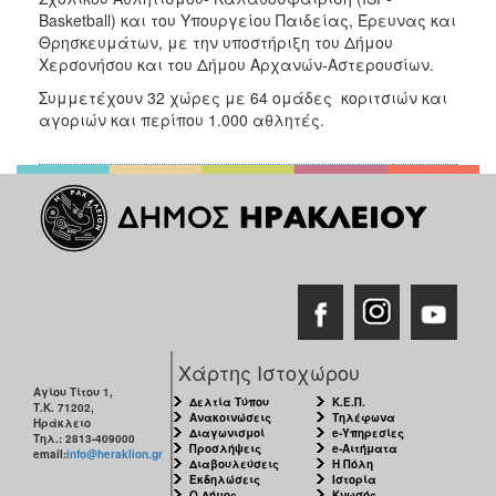
Basketball) και του Υπουργείου Παιδείας, Έρευνας και
Θρησκευμάτων, με την υποστήριξη του Δήμου
Χερσονήσου και του Δήμου Αρχανών-Αστερουσίων.
Συμμετέχουν 32 χώρες με 64 ομάδες κοριτσιών και
αγοριών και περίπου 1.000 αθλητές.
Χάρτης Ιστοχώρου
Αγίου Τίτου 1,
Δελτία Τύπου
Κ.Ε.Π.
Τ.Κ. 71202,
Ανακοινώσεις
Τηλέφωνα
Ηράκλειο
Διαγωνισμοί
e-Υπηρεσίες
Τηλ.: 2813-409000
Προσλήψεις
e-Αιτήματα
email:
info@heraklion.gr
Διαβουλεύσεις
Η Πόλη
Εκδηλώσεις
Ιστορία
Ο Δήμος
Κνωσός