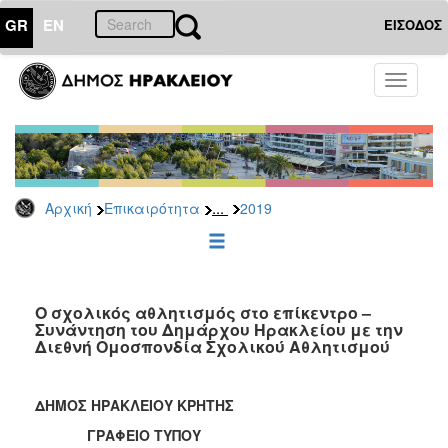
GR
EN
ΕΙΣΟΔΟΣ
ΕΠΙΚΑΙΡΟΤΗΤΑ
Toggle
navigati
Δελτία
Τύπου
Αρχείο
2026
...
Αρχική
Επικαιρότητα
2019
2025
2024
2023
2022
O σχολικός αθλητισμός στο επίκεντρο –
Συνάντηση του Δημάρχου Ηρακλείου με την
2021
Διεθνή Ομοσπονδία Σχολικού Αθλητισμού
2020
2019
ΔΗΜΟΣ ΗΡΑΚΛΕΙΟΥ ΚΡΗΤΗΣ
2018
ΓΡΑΦΕΙΟ ΤΥΠΟΥ