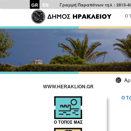
GR
EN
Γραμμή Παραπόνων τηλ : 2813-4
Ο 
Αρ
WWW.HERAKLION.GR
Ο Τ
Ο ΤΟΠΟΣ ΜΑΣ