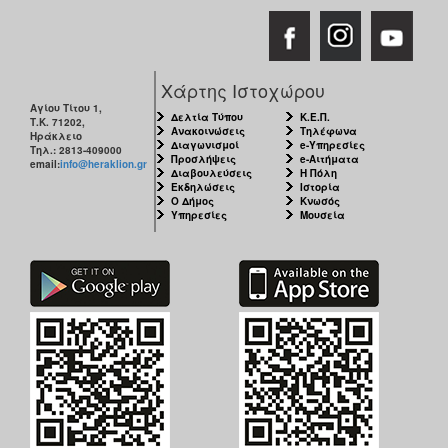
Χάρτης Ιστοχώρου
Αγίου Τίτου 1,
Δελτία Τύπου
Κ.Ε.Π.
Τ.Κ. 71202,
Ανακοινώσεις
Τηλέφωνα
Ηράκλειο
Διαγωνισμοί
e-Υπηρεσίες
Τηλ.: 2813-409000
Προσλήψεις
e-Αιτήματα
email:
info@heraklion.gr
Διαβουλεύσεις
Η Πόλη
Εκδηλώσεις
Ιστορία
Ο Δήμος
Κνωσός
Υπηρεσίες
Μουσεία