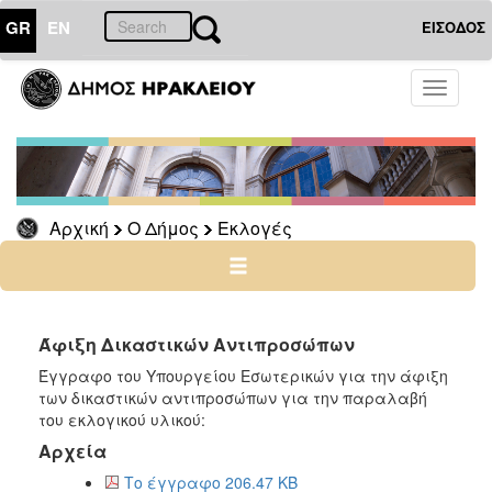
GR
EN
ΕΙΣΟΔΟΣ
Ο
Toggle
ΔΗΜΟΣ
navigati
Εκλογές
Μάϊος
2024
Αρχική
Ο Δήμος
Εκλογές
Οκτώβριος
2023
Ιούλιος
2019
Μάϊος
Άφιξη Δικαστικών Αντιπροσώπων
2019
Έγγραφο του Υπουργείου Εσωτερικών για την άφιξη
Σεπτέμβριος
των δικαστικών αντιπροσώπων για την παραλαβή
2015
του εκλογικού υλικού:
Αρχεία
Δημοψήφισμα
2015
Το έγγραφο 206.47 KB