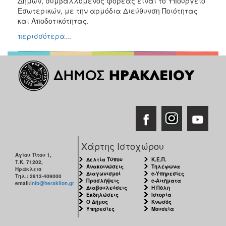
Δήμων, συμβαλλόμενος φορέας είναι το Υπουργείο
Εσωτερικών, με την αρμόδια Διεύθυνση Ποιότητας
και Αποδοτικότητας.
περισσότερα...
Χάρτης Ιστοχώρου
Αγίου Τίτου 1,
Δελτία Τύπου
Κ.Ε.Π.
Τ.Κ. 71202,
Ανακοινώσεις
Τηλέφωνα
Ηράκλειο
Διαγωνισμοί
e-Υπηρεσίες
Τηλ.: 2813-409000
Προσλήψεις
e-Αιτήματα
email:
info@heraklion.gr
Διαβουλεύσεις
Η Πόλη
Εκδηλώσεις
Ιστορία
Ο Δήμος
Κνωσός
Υπηρεσίες
Μουσεία