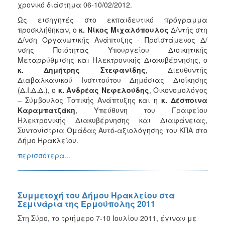
χρονικό διάστημα 06-10/02/2012.
Ως εισηγητές στο εκπαιδευτικό πρόγραμμα
προσκλήθηκαν, ο
κ. Νίκος Μιχαλόπουλος
Δ/ντής στη
Δ/νση Οργανωτικής Ανάπτυξης - Προϊστάμενος Δ/
νσης Ποιότητας Υπουργείου Διοικητικής
Μεταρρύθμισης και Ηλεκτρονικής Διακυβέρνησης, ο
κ. Δημήτρης Στεφανίδης
, Διευθυντής
Διαβαλκανικού Ινστιτούτου Δημόσιας Διοίκησης
(Δ.Ι.Δ.Δ.), ο
κ. Ανδρέας Νεφελούδης
, Οικονομολόγος
– Σύμβουλος Τοπικής Ανάπτυξης και η
κ. Δέσποινα
Καραμπατζάκη
, Υπεύθυνη του Γραφείου
Ηλεκτρονικής Διακυβέρνησης και Διαφάνειας,
Συντονίστρια Ομάδας Αυτό-αξιολόγησης του ΚΠΑ στο
Δήμο Ηρακλείου.
περισσότερα...
Συμμετοχή του Δήμου Ηρακλείου στα
Σεμινάρια της Ερμούπολης 2011
Στη Σύρο, το τριήμερο 7-10 Ιουλίου 2011, έγιναν με