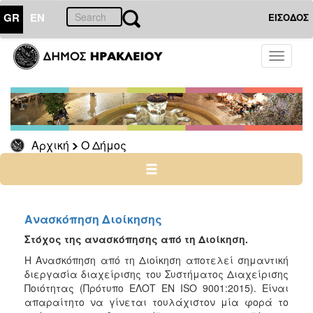
GR
EN
ΕΙΣΟΔΟΣ
Ο
Toggle
ΔΗΜΟΣ
navigati
Πιστοποιήσεις
-
Πρότυπα
Πολιτική
Αρχική
Ο Δήμος
Ποιότητας
Οργανόγραμμα
ISO
Ανασκόπηση Διοίκησης
Κοινό
Πλαίσιο
Στόχος της ανασκόπησης από τη Διοίκηση.
Αξιολόγησης
Η Ανασκόπηση από τη Διοίκηση αποτελεί σημαντική
διεργασία διαχείρισης του Συστήματος Διαχείρισης
Ποιότητας (Πρότυπο ΕΛΟΤ ΕΝ ISO 9001:2015). Είναι
απαραίτητο να γίνεται τουλάχιστον μία φορά το