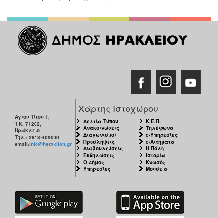
Χάρτης Ιστοχώρου
Αγίου Τίτου 1,
Δελτία Τύπου
Κ.Ε.Π.
Τ.Κ. 71202,
Ανακοινώσεις
Τηλέφωνα
Ηράκλειο
Διαγωνισμοί
e-Υπηρεσίες
Τηλ.: 2813-409000
Προσλήψεις
e-Αιτήματα
email:
info@heraklion.gr
Διαβουλεύσεις
Η Πόλη
Εκδηλώσεις
Ιστορία
Ο Δήμος
Κνωσός
Υπηρεσίες
Μουσεία