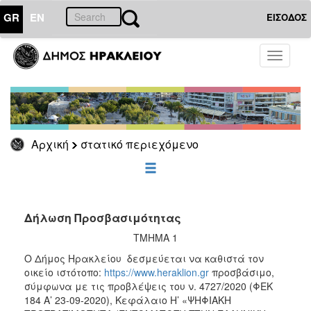
GR
EN
ΕΙΣΟΔΟΣ
Toggle
Ο
ΤΟΠΟΣ
navigati
ΜΑΣ
Ο
ΔΗΜΟΣ
Αρχική
στατικό περιεχόμενο
ΠΟΛΙΤΙΣΜΟΣ
ΑΝΘΕΚΤΙΚΗ
ΠΟΛΗ
Δήλωση Προσβασιμότητας
ΤΜΗΜΑ 1
Ο Δήμος Ηρακλείου δεσμεύεται να καθιστά τον
οικείο ιστότοπο:
https://www.heraklion.gr
προσβάσιμο,
σύμφωνα με τις προβλέψεις του ν. 4727/2020 (ΦΕΚ
184 Α’ 23-09-2020), Κεφάλαιο Η’ «ΨΗΦΙΑΚΗ