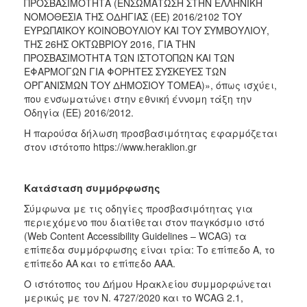
ΠΡΟΣΒΑΣΙΜΟΤΗΤΑ (ΕΝΣΩΜΑΤΩΣΗ ΣΤΗΝ ΕΛΛΗΝΙΚΗ
ΝΟΜΟΘΕΣΙΑ ΤΗΣ ΟΔΗΓΙΑΣ (ΕΕ) 2016/2102 ΤΟΥ
ΕΥΡΩΠΑΪΚΟΥ ΚΟΙΝΟΒΟΥΛΙΟΥ ΚΑΙ ΤΟΥ ΣΥΜΒΟΥΛΙΟΥ,
ΤΗΣ 26ΗΣ ΟΚΤΩΒΡΙΟΥ 2016, ΓΙΑ ΤΗΝ
ΠΡΟΣΒΑΣΙΜΟΤΗΤΑ ΤΩΝ ΙΣΤΟΤΟΠΩΝ ΚΑΙ ΤΩΝ
ΕΦΑΡΜΟΓΩΝ ΓΙΑ ΦΟΡΗΤΕΣ ΣΥΣΚΕΥΕΣ ΤΩΝ
ΟΡΓΑΝΙΣΜΩΝ ΤΟΥ ΔΗΜΟΣΙΟΥ ΤΟΜΕΑ)», όπως ισχύει,
που ενσωματώνει στην εθνική έννομη τάξη την
Οδηγία (ΕΕ) 2016/2012.
Η παρούσα δήλωση προσβασιμότητας εφαρμόζεται
στον ιστότοπο https://www.heraklion.gr
Κατάσταση συμμόρφωσης
Σύμφωνα με τις οδηγίες προσβασιμότητας για
περιεχόμενο που διατίθεται στον παγκόσμιο ιστό
(Web Content Accessibility Guidelines – WCAG) τα
επίπεδα συμμόρφωσης είναι τρία: Το επίπεδο Α, το
επίπεδο ΑΑ και το επίπεδο ΑΑΑ.
Ο ιστότοπος του Δήμου Ηρακλείου συμμορφώνεται
μερικώς με τον Ν. 4727/2020 και το WCAG 2.1,