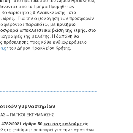
ασκευή
στο Πρωτόκολλο του Δήμου Ηρακλείου,
 δίνονται από το Τμήμα Προμήθειών-
ς Καθαριότητας & Ανακύκλωσης στο
αι ώρες. Για την αξιολόγηση των προσφορών
αναφέρονται παρακάτω, με
κριτήριο
οσφορά αποκλειστικά βάση της τιμής
, στο
διαγραφές της μελέτης. Η δαπάνη θα
ς πρόσκλησης προς κάθε ενδιαφερόμενο
on.g
r του Δήμου Ηρακλείου Κρήτης.
μοτικών γυμναστηρίων
ΑΣ – ΠΑΓΚΟΙ ΕΚΓΥΜΝΑΣΗΣ
υ
4782/2021 άρθρο 50
και σας καλούμε
σε
άλετε επίσημη προσφορά για την παραπάνω