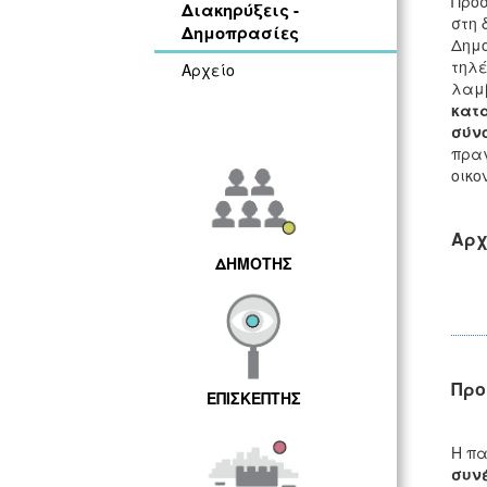
Προσ
Διακηρύξεις -
στη 
Δημοπρασίες
Δημο
τηλέ
Αρχείο
λαμβ
κατ
σύν
πραγ
οικο
Αρχ
ΔΗΜΟΤΗΣ
Προ
ΕΠΙΣΚΕΠΤΗΣ
Η πα
συν