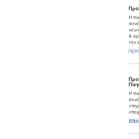
Προ
Η πα
συνέ
νέων
& ώρ
την 
ΠΕΡ
Προ
Παγ
Η πα
συνέ
υπηρ
υποχ
ΕΠΙ