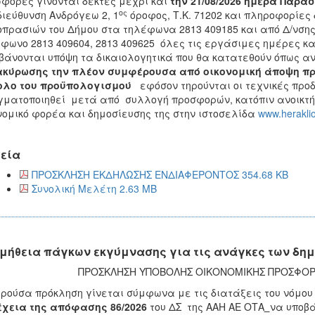
φορές γίνονται δεκτές μέχρι και
την 21/08/2026 ημέρα Παρ
ος
διεύθυνση Ανδρόγεω 2, 1
όροφος, Τ.Κ. 71202 και πληροφορίες
πρασιών του Δήμου στα τηλέφωνα 2813 409185 και από Δ/νση
φωνο 2813 409604, 2813 409625 όλες τις εργάσιμες ημέρες κ
άνονται υπόψη τα δικαιολογητικά που θα κατατεθούν όπως 
ακύρωσης την πλέον συμφέρουσα από οικονομική άποψη πρ
ολο του προϋπολογισμού
εφόσον τηρούνται οι τεχνικές προ
ματοποιηθεί μετά από συλλογή προσφορών, κατόπιν ανοικτή
νομικό φορέα και δημοσίευσης της στην ιστοσελίδα
www.herakli
εία
ΠΡΟΣΚΛΗΣΗ ΕΚΔΗΛΩΣΗΣ ΕΝΔΙΑΦΕΡΟΝΤΟΣ 354.68 KB
Συνολική Μελέτη 2.63 MB
μήθεια πάγκων εκγύμνασης για τις ανάγκες των δη
ΠΡΟΣΚΛΗΣΗ ΥΠΟΒΟΛΗΣ ΟΙΚΟΝΟΜΙΚΗΣ ΠΡΟΣΦΟΡ
ρούσα πρόκληση γίνεται σύμφωνα με τις διατάξεις του νόμο
έχεια της απόφασης 86/2026
του ΔΣ της ΑΑΗ ΑΕ ΟΤΑ
να υποβ