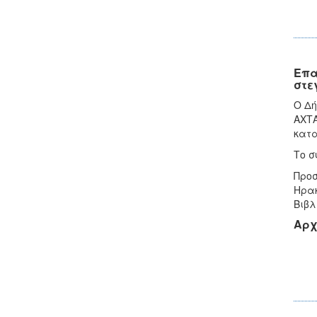
Επα
στε
Ο Δή
ΑΧΤΑ
κατα
Το σ
Προσ
Ηρακ
Βιβλ
Αρχ