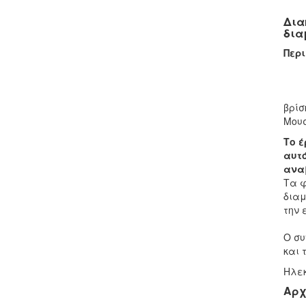
Δια
δια
Περι
Το φ
βρίσ
Μου
Το έ
αυτό
αναβ
Τα φ
διαμ
την 
Ο συ
και 
Ηλεκ
Αρχ