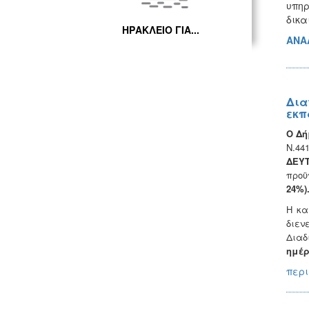
υπη
δικα
ΗΡΑΚΛΕΙΟ ΓΙΑ...
ΑΝΑ
Δια
εκπ
Ο Δή
Ν.44
ΔΕΥ
προϋ
24%
Η κα
διεν
Διαδ
ημέρ
περι