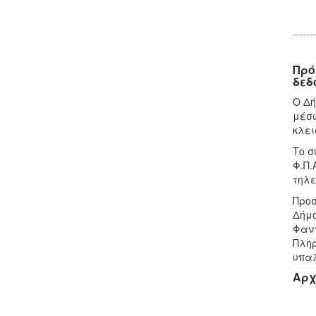
Πρό
δεδ
Ο Δή
μέσω
κλει
Το σ
Φ.Π.
τηλε
Προσ
Δήμο
Φαντ
Πληρ
υπαλ
Αρχ