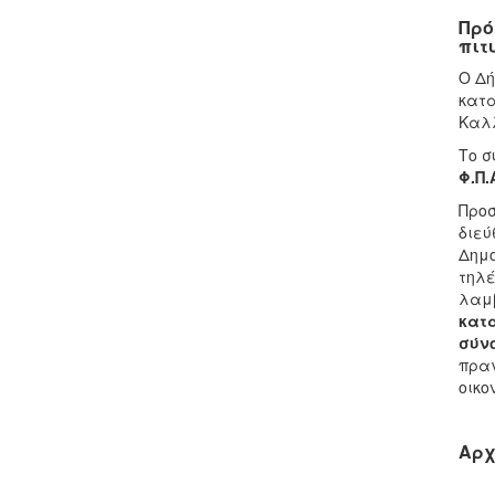
Πρό
πιτ
Ο Δή
κατα
Καλλ
Το σ
Φ.Π.
Προσ
διεύ
Δημο
τηλέ
λαμβ
κατ
σύν
πραγ
οικο
Αρχ