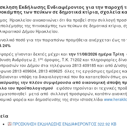
σκληση Εκδήλωσης Ενδιαφέροντος για την παροχή τ
υοκάμπης των πεύκων σε δημοτικά κτίρια, σχολεία κ
μος Ηρακλείου ανακοινώνει ότι θα προβεί στην συλλογή προσ
πολέμησης της πιτυοκάμπης των πεύκων σε δημοτικά κτίρια, σ
ικρατικού Δήμου Ηρακλείου.
υνολικό ποσό για την παραπάνω προμήθεια ανέρχεται έως το
Α 24%
φορές γίνονται δεκτές μέχρι και
την 11
/08/2026 ημέρα Τρίτη
ος
θυνση Ανδρόγεω 2, 1
όροφος, Τ.Κ. 71202 και πληροφορίες δίν
πρασιών του Δήμου στα τηλέφωνα 2813 409185 και από Δ/νση
φωνο 2813 409604, 2813 409625 όλες τις εργάσιμες ημέρες κ
άνονται υπόψη τα δικαιολογητικά που θα κατατεθούν όπως 
ακύρωσης την πλέον συμφέρουσα από οικονομική άποψη πρ
ολο του προϋπολογισμού
εφόσον τηρούνται οι τεχνικές προ
ματοποιηθεί μετά από συλλογή προσφορών, κατόπιν ανοικτή
νομικό φορέα και δημοσίευσης της στην ιστοσελίδα
www.herakli
εία
ΠΡΟΣΚΛΗΣΗ ΕΚΔΗΛΩΣΗΣ ΕΝΔΙΑΦΕΡΟΝΤΟΣ 322.92 KB