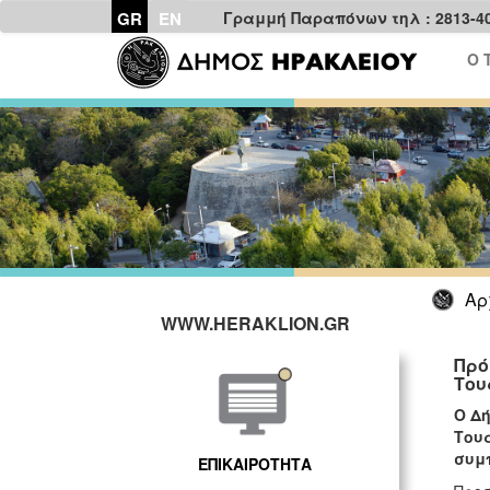
GR
EN
Γραμμή Παραπόνων τηλ : 2813-4
Ο 
Αρ
WWW.HERAKLION.GR
Πρό
Του
Ο Δ
Του
συμ
ΕΠΙΚΑΙΡΟΤΗΤΑ