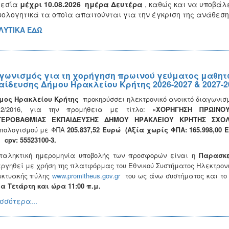
ρεσία
μέχρι 10.08.2026 ημέρα Δευτέρα
, καθώς και να υποβά
ιολογητικά τα οποία απαιτούνται για την έγκριση της ανάθεση
ΛΥΤΙΚΑ ΕΔΩ
γωνισμός για τη χορήγηση πρωινού γεύματος μαθητ
αίδευσης Δήμου Ηρακλείου Κρήτης 2026-2027 & 2027-2
μος Ηρακλείου Κρήτης
προκηρύσσει ηλεκτρονικό ανοικτό διαγωνι
12/2016, για την προμήθεια με τίτλο: «
ΧΟΡΗΓΗΣΗ ΠΡΩΙΝΟ
ΤΕΡΟΒΑΘΜΙΑΣ ΕΚΠΑΙΔΕΥΣΗΣ ΔΗΜΟΥ ΗΡΑΚΛΕΙΟΥ ΚΡΗΤΗΣ ΣΧΟΛΙΚ
πολογισμού με ΦΠΑ
205.837,52 Ευρώ (Αξία χωρίς ΦΠΑ: 165.998,0
).
cpv
:
55523100-3.
ταληκτική ημερομηνία υποβολής των προσφορών είναι η
Παρασκε
εργηθεί με χρήση της πλατφόρμας του Εθνικού Συστήματος Ηλεκτρονι
ικτυακής πύλης
www.promitheus.gov.gr
του ως άνω συστήματος και το
α Τετάρτη και ώρα 11:00 π.μ.
σσότερα...