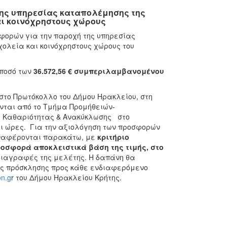
ης υπηρεσίας καταπολέμησης της
αι κοινόχρηστους χώρους
φορών για την παροχή της υπηρεσίας
χολεία και κοινόχρηστους χώρους του
 ποσό των
36.572,56 € συμπεριλαμβανομένου
στο Πρωτόκολλο του Δήμου Ηρακλείου, στη
ονται από το Τμήμα Προμήθειών-
ς Καθαριότητας & Ανακύκλωσης στο
αι ώρες. Για την αξιολόγηση των προσφορών
αναφέρονται παρακάτω, με
κριτήριο
οσφορά αποκλειστικά βάση της τιμής
, στο
διαγραφές της μελέτης. Η δαπάνη θα
ς πρόσκλησης προς κάθε ενδιαφερόμενο
on.g
r του Δήμου Ηρακλείου Κρήτης.