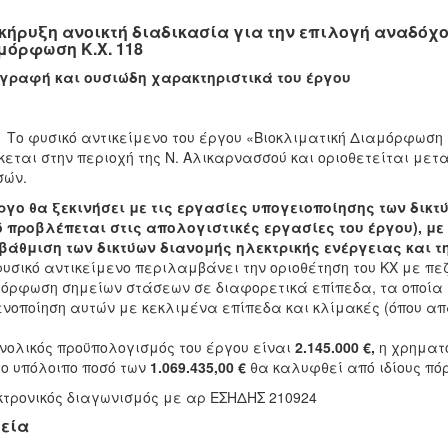
κήρυξη ανοικτή διαδικασία για την επιλογή αναδόχο
μόρφωση Κ.Χ. 118
γραφή και ουσιώδη χαρακτηριστικά του έργου
υσικό αντικείμενο του έργου «Βιοκλιματική Διαμόρφωση ΚΧ 
κεται στην περιοχή της Ν. Αλικαρνασσού και οριοθετείται μετ
σών.
ργο θα ξεκινήσει με τις εργασίες υπογειοποίησης των δικτ
 προβλέπεται στις απολογιστικές εργασίες του έργου), με 
άθμιση των δικτύων διανομής ηλεκτρικής ενέργειας και τ
υσικό αντικείμενο περιλαμβάνει την οριοθέτηση του ΚΧ με πεζο
όρφωση σημείων στάσεων σε διαφορετικά επίπεδα, τα οποία 
ενοποίηση αυτών με κεκλιμένα επίπεδα και κλίμακές (όπου απα
νολικός προϋπολογισμός του έργου είναι
2.145.000 €,
η χρηματο
το υπόλοιπο ποσό των
1.069.435,00 €
θα καλυφθεί από ιδίους πόρ
τρονικός διαγωνισμός με αρ ΕΣΗΔΗΣ 210924
εία