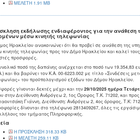
ΜΕΛΕΤΗ 1.91 MB
σκληση εκδήλωσης ενδιαφέροντος για την ανάθεση 
ομένων μέσω κινητής τηλεφωνίας
μος Ηρακλείου ανακοινώνει ότι θα προβεί σε ανάθεση της υ
 κινητής τηλεφωνίας προς τον Δήμο Ηρακλείου και καλεί του
στές προσφορές.
υνολικό ποσό της δαπάνης ανέρχεται στο ποσό των 19.354,83 ευ
Α.) και θα βαρύνει τον Κ.Α. 00-6223.002 με τίτλο «Συνδέσεις 
φωνίας» του προϋπολογισμού εξόδων του Δήμου Ηρακλείου.
φορές γίνονται δεκτές μέχρι και την
29/10/2025 ημέρα Τετάρτ
υ στην Διεύθυνση Ανδρόγεω 2, 1ος Όροφος Τ.Κ. 71202, και προ
αουτσάκη Γιάννη, Διεύθυνση: Ανδρόγεω 2, 4ος όροφος, Τ.Κ: 71
οφορίες δίνονται στο τηλέφωνο 2813409267, όλες τις εργάσι
λήλους του τμήματος Πληροφορικής.
εία
Η ΠΡΟΣΚΛΗΣΗ 318.33 KB
Η ΜΕΛΕΤΗ 259.11 KB