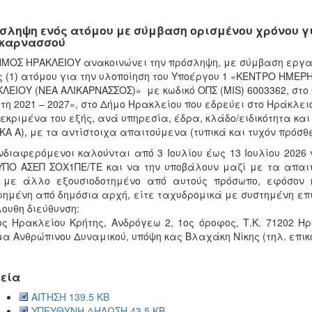
σληψη ενός ατόμου με σύμβαση ορισμένου χρόνου γ
καρνασσού
ΜΟΣ ΗΡΑΚΛΕΙΟΥ ανακοινώνει την πρόσληψη, με σύμβαση εργασί
 (1) ατόμου για την υλοποίηση του Υποέργου 1 «ΚΕΝΤΡΟ ΗΜ
ΛΕΙΟΥ (ΝΕΑ ΑΛΙΚΑΡΝΑΣΣΟΣ)» με κωδικό ΟΠΣ (MIS) 6003362, στο
τη 2021 – 2027», στο Δήμο Ηρακλείου που εδρεύει στο Ηράκλε
εκριμένα του εξής, ανά υπηρεσία, έδρα, κλάδο/ειδικότητα και
ΚΑ Α), με τα αντίστοιχα απαιτούμενα (τυπικά και τυχόν πρόσθε
νδιαφερόμενοι καλούνται από 3 Ιουλίου έως 13 Ιουλίου 2026
ΠΟ ΑΣΕΠ ΣΟΧ1ΠΕ/ΤΕ και να την υποβάλουν μαζί με τα απαιτ
ε με άλλο εξουσιοδοτημένο από αυτούς πρόσωπο, εφόσον 
ημένη από δημόσια αρχή, είτε ταχυδρομικά με συστημένη επ
ουθη διεύθυνση:
ς Ηρακλείου Κρήτης, Ανδρόγεω 2, 1ος όροφος, Τ.Κ. 71202 Η
α Ανθρώπινου Δυναμικού, υπόψη κας Βλαχάκη Νίκης (τηλ. επικο
εία
ΑΙΤΗΣΗ 139.5 KB
ΥΠΕΥΘΥΝΗ ΔΗΛΩΣΗ 43.5 KB