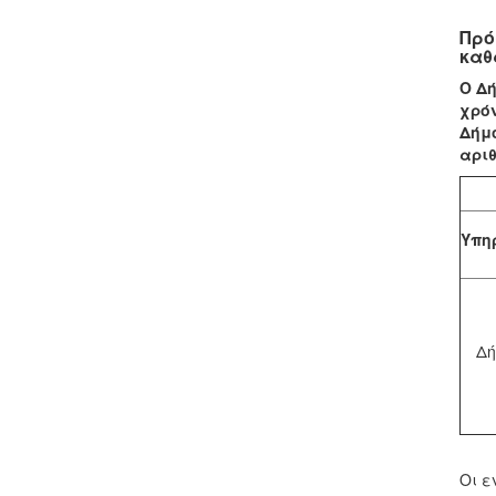
Πρό
καθ
Ο Δή
χρόν
Δήμο
αριθ
Υπη
Δή
Οι ε