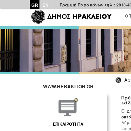
GR
EN
Γραμμή Παραπόνων τηλ : 2813-4
Ο 
Αρ
WWW.HERAKLION.GR
Πρό
κάλ
Ο Δή
οκτ
Δήμο
ΕΠΙΚΑΙΡΟΤΗΤΑ
υπηρ