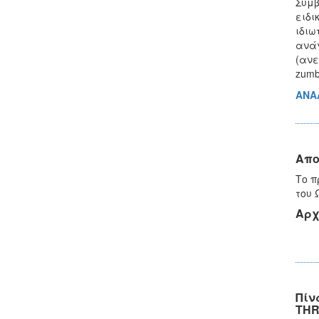
Συμβ
ειδι
ιδιω
ανάγ
(ανε
zumb
ΑΝΑ
Απο
Το π
του 
Αρχ
Πίν
THR