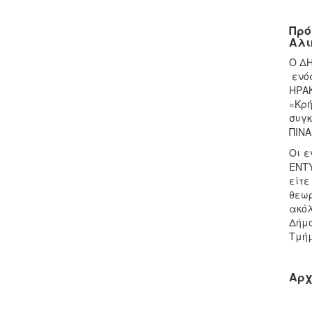
Πρό
Αλι
Ο ΔΗ
ενός
ΗΡΑΚ
«Κρή
συγκ
ΠΙΝΑ
Οι ε
ΕΝΤΥ
είτ
θεωρ
ακόλ
Δήμο
Τμήμ
Αρχ