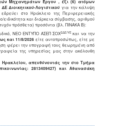
στών Μηχανημάτων Έργου , έξι (6) ατόμων
ς ΔΕ Διοικητικού-Λογιστικού
για την κάλυψη
εδρεύει στο Ηράκλειο της Περιφερειακής
ο/ειδικότητα και διάρκεια σύμβασης, αριθμού
τυχόν πρόσθετα) προσόντα (βλ. ΠΙΝΑΚΑ Β):
2ΔΕ/ΥΕ
ωδικό, ΝΕΟ ΕΝΤΥΠΟ ΑΣΕΠ ΣΟΧ
και να την
έως και 11/8/2026
είτε αυτοπροσώπως, είτε με
ηση φέρει την υπογραφή τους θεωρημένη από
 γραφεία της υπηρεσίας μας στην ακόλουθη
Ν. Ηρακλείου, απευθύνοντάς την στο Τμήμα
ικοινωνίας: 2813409427) και Αθανασάκη