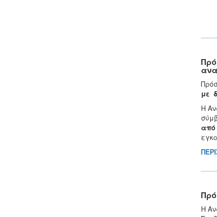
Πρό
ανα
Πρό
με δ
Η Αν
σύμβ
από 
εγκα
ΠΕΡΙ
Πρό
Η Αν