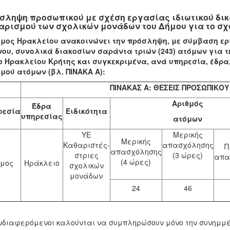
σληψη προσωπικού με σχέση εργασίας ιδιωτικού δικ
αρισμού των σχολικών μονάδων του Δήμου για το σχο
μος Ηρακλείου ανακοινώνει την πρόσληψη, με σύμβαση ερ
ου, συνολικά διακοσίων σαράντα τριών (243) ατόμων για 
 Ηρακλείου Κρήτης και συγκεκριμένα, ανά υπηρεσία, έδρα,
μού ατόμων (βλ. ΠΙΝΑΚΑ Α):
ΠΙΝΑΚΑΣ Α: ΘΕΣΕΙΣ ΠΡΟΣΩΠΙΚΟ
Αριθμός
Έδρα
ρεσία
Ειδικότητα
υπηρεσίας
ατόμων
ΥΕ
Μερικής
Μερικής
Καθαριστές-
απασχόλησης
Π
απασχόλησης
στριες
(3 ώρες)
απα
(4 ώρες)
μος
Ηράκλειο
σχολικών
μονάδων
24
46
νδιαφερόμενοι καλούνται να συμπληρώσουν μόνο την συνημμ