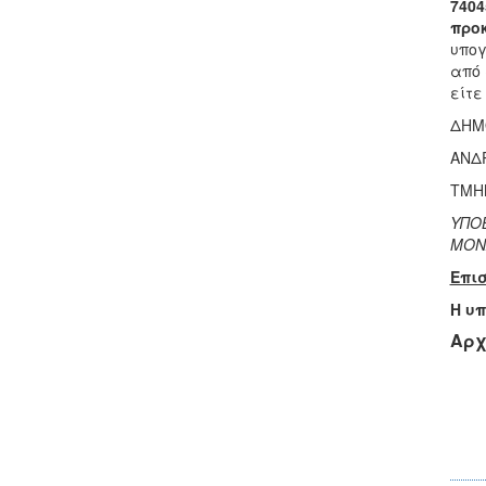
7404
προκ
υπο
από 
είτ
ΔΗΜ
ΑΝΔ
ΤΜΗ
ΥΠΟ
ΜΟΝΑ
Επισ
Η υπ
Αρχ