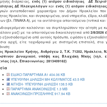
μηνης διάρκειας,
ενός (1) ατόμου ειδικότητας ΔΕ Χειρι
ικότητας ΔΕ Ηλεκτρολόγων
και
ενός (1) ατόμου ειδικότητα
γκών ανταποδοτικού χαρακτήρα του Δήμου Ηρακλείου που 
ητας Ηρακλείου, και συγκεκριμένα, ανά υπηρεσία, έδρα, κλάδ
ων (βλ. ΠΙΝΑΚΑ Α), με τα αντίστοιχα απαιτούμενα (τυπικά και 
νδιαφερόμενοι καλούνται να συμπληρώσουν την αίτηση με κ
άλουν μαζί με τα απαιτούμενα δικαιολογητικά από
2/8/2026 
 εξουσιοδοτημένο από αυτούς πρόσωπο, εφόσον η εξουσιοδότ
σια αρχή, είτε ταχυδρομικά με συστημένη επιστολή, στα
θυνση:
ς Ηρακλείου Κρήτης, Ανδρόγεω 2, Τ.Κ. 71202, Ηράκλειο, 
ρώπινου Δυναμικού, υπόψη κας Βλαχάκη Νίκης (τηλ. επ
νίας (τηλ. Επικοινωνίας: 2813409162)
εία
ΕΙΔΙΚΟ ΠΑΡΑΡΤΗΜΑ Α1 404.06 KB
ΥΠΕΥΘΥΝΗ ΔΗΛΩΣΗ ΜΗ ΚΩΛΥΜΑΤΟΣ 43.5 KB
ΑΙΤΗΣΗ- ΥΠΕΥΘΥΝΗ ΔΗΛΩΣΗ 138.5 KB
ΠΑΡΑΡΤΗΜΑ ΑΝΑΚΟΙΝΩΣΗΣ 1.3 MB
ΑΝΑΚΟΙΝΩΣΗ ΠΡΟΣΛΗΨΗΣ 917.94 KB