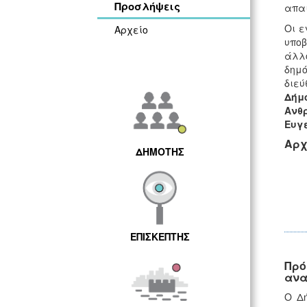
Προσλήψεις
απαι
Οι ε
Αρχείο
υποβ
άλλο
δημό
διεύ
Δήμο
Ανθ
Ευγε
Αρχ
ΔΗΜΟΤΗΣ
ΕΠΙΣΚΕΠΤΗΣ
Πρό
ανα
Ο Δή