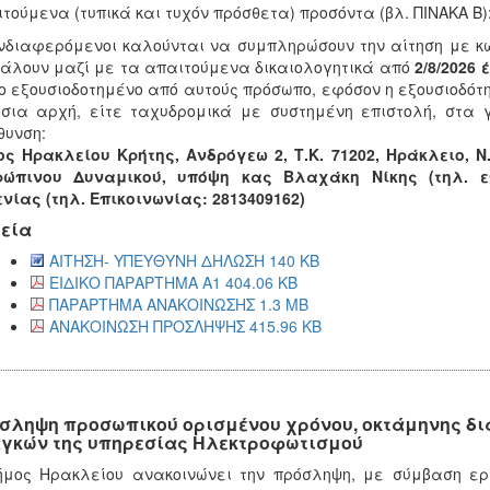
τούμενα (τυπικά και τυχόν πρόσθετα) προσόντα (βλ. ΠΙΝΑΚΑ Β)
νδιαφερόμενοι καλούνται να συμπληρώσουν την αίτηση με κ
άλουν μαζί με τα απαιτούμενα δικαιολογητικά από
2/8/2026 
 εξουσιοδοτημένο από αυτούς πρόσωπο, εφόσον η εξουσιοδότ
σια αρχή, είτε ταχυδρομικά με συστημένη επιστολή, στα
θυνση:
ς Ηρακλείου Κρήτης, Ανδρόγεω 2, Τ.Κ. 71202, Ηράκλειο, 
ρώπινου Δυναμικού, υπόψη κας Βλαχάκη Νίκης (τηλ. επ
νίας (τηλ. Επικοινωνίας: 2813409162)
εία
ΑΙΤΗΣΗ- ΥΠΕΥΘΥΝΗ ΔΗΛΩΣΗ 140 KB
ΕΙΔΙΚΟ ΠΑΡΑΡΤΗΜΑ Α1 404.06 KB
ΠΑΡΑΡΤΗΜΑ ΑΝΑΚΟΙΝΩΣΗΣ 1.3 MB
ΑΝΑΚΟΙΝΩΣΗ ΠΡΟΣΛΗΨΗΣ 415.96 KB
σληψη προσωπικού ορισμένου χρόνου, οκτάμηνης διά
γκών της υπηρεσίας Ηλεκτροφωτισμού
μος Ηρακλείου ανακοινώνει την πρόσληψη, με σύμβαση εργα