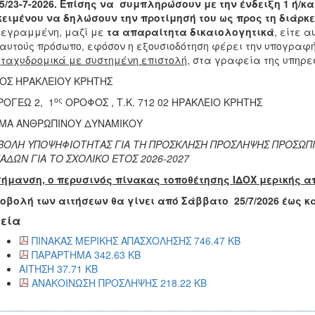
5/23-7-2026. Επίσης να συμπληρώσουν με την ένδειξη 1 ή/κα
ειμένου να δηλώσουν την προτίμησή του ως προς τη διάρ
γεγραμμένη, μαζί με
τα απαραίτητα δικαιολογητικά
, είτε 
αυτούς πρόσωπο, εφόσον η εξουσιοδότηση φέρει την υπογραφ
ε
ταχυδρομικά με συστημένη επιστολή
, στα γραφεία της υπηρε
ΟΣ ΗΡΑΚΛΕΙΟΥ ΚΡΗΤΗΣ
ος
ΡΟΓΕΩ 2, 1
ΟΡΟΦΟΣ , Τ.Κ. 712 02 ΗΡΑΚΛΕΙΟ ΚΡΗΤΗΣ
ΜΑ ΑΝΘΡΩΠΙΝΟΥ ΔΥΝΑΜΙΚΟΥ
ΒΟΛΗ ΥΠΟΨΗΦΙΟΤΗΤΑΣ ΓΙΑ ΤΗ ΠΡΟΣΚΛΗΣΗ ΠΡΟΣΛΗΨΗΣ ΠΡΟΣΩΠΙ
ΔΩΝ ΓΙΑ ΤΟ ΣΧΟΛΙΚΟ ΕΤΟΣ 2026-2027
ήμανση, ο περυσινός πίνακας τοποθέτησης ΙΔΟΧ μερικής 
οβολή των αιτήσεων θα γίνει από Σάββατο 25/7/2026 έως κ
εία
ΠΙΝΑΚΑΣ ΜΕΡΙΚΗΣ ΑΠΑΣΧΟΛΗΣΗΣ 746.47 KB
ΠΑΡΑΡΤΗΜΑ 342.63 KB
ΑΙΤΗΣΗ 37.71 KB
ΑΝΑΚΟΙΝΩΣΗ ΠΡΟΣΛΗΨΗΣ 218.22 KB