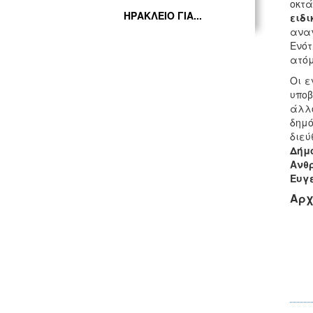
οκτά
ΗΡΑΚΛΕΙΟ ΓΙΑ...
ειδ
ανα
Ενότ
ατόμ
Οι ε
υποβ
άλλο
δημό
διεύ
Δήμο
Ανθ
Ευγε
Αρχ