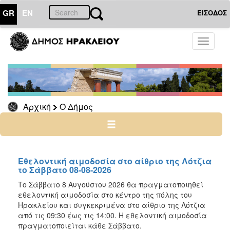
GR
EN
ΕΙΣΟΔΟΣ
Ο
Toggle
ΔΗΜΟΣ
navigati
Δελτία
Τύπου
Αρχείο
Αρχική
Ο Δήμος
Ο
ΤΟΠΟΣ
ΜΑΣ
Εθελοντική αιμοδοσία στο αίθριο της Λότζια
το Σάββατο 08-08-2026
ΠΟΛΙΤΙΣΜΟΣ
Το Σάββατο 8 Αυγούστου 2026 θα πραγματοποιηθεί
εθελοντική αιμοδοσία στο κέντρο της πόλης του
Ηρακλείου και συγκεκριμένα στο αίθριο της Λότζια
ΑΝΘΕΚΤΙΚΗ
ΠΟΛΗ
από τις 09:30 έως τις 14:00. Η εθελοντική αιμοδοσία
πραγματοποιείται κάθε Σάββατο.