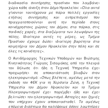
διαδικασία συντήρησης πρασίνου που λαμβάνει
χώρα κάθε άνοιξη στον Δήμο Ηρακλείου: «
Όλα αυτά
γίνονται ταυτόχρονα με πάρα πολλές εργασίες
ετήσιας συντήρησης και ευπρεπισμού που
πραγματοποιούνται αυτή την περίοδο στους
κοινόχρηστους χώρους του Δήμου, στα πάρκα, στις
παιδικές χαρές, στα διαζώματα των λεωφόρων της
πόλης. Ιδιαίτερα αυτές τις μέρες, ως Τμήμα
Πρασίνου έχουμε δώσει ιδιαίτερη βαρύτητα στα
κοιμητήρια του Δήμου Ηρακλείου στην πόλη και σε
όλες τις κοινότητες».
Ο Αντιδήμαρχος Τεχνικών Υποδομών και Βιώσιμης
Κινητικότητας Γιώργος Σισαμάκης από την πλευρά
του δήλωσε ότι ήδη η Τεχνική Υπηρεσία έχει
προχωρήσει σε αποκατάσταση βλαβών στον
ηλεκτροφωτισμό: «
Όπως βλέπετε, αμέσως μετά την
έκδοση του ΦΕΚ για τη Χερσαία Ζώνη, η Τεχνική
Υπηρεσία του Δήμου Ηρακλείου και το Τμήμα
Ηλεκτροφωτισμού έχει παρέμβει ήδη και έχει
βελτιώσει τον ηλεκτροφωτισμό. Αστοχίες και ζημιές
που υπήρχαν έχουν αποκατασταθεί. Το αμέσως
επόμενο διάστημα θα καλύψουμε όσους λαμπτήρες