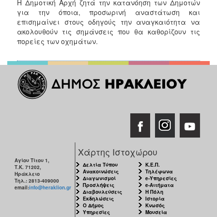
Η Δημοτική Αρχή ζητά την κατανόηση των Δημοτών
για την όποια, προσωρινή αναστάτωση και
επισημαίνει στους οδηγούς την αναγκαιότητα να
ακολουθούν τις σημάνσεις που θα καθορίζουν τις
πορείες των οχημάτων.
Χάρτης Ιστοχώρου
Αγίου Τίτου 1,
Δελτία Τύπου
Κ.Ε.Π.
Τ.Κ. 71202,
Ανακοινώσεις
Τηλέφωνα
Ηράκλειο
Διαγωνισμοί
e-Υπηρεσίες
Τηλ.: 2813-409000
Προσλήψεις
e-Αιτήματα
email:
info@heraklion.gr
Διαβουλεύσεις
Η Πόλη
Εκδηλώσεις
Ιστορία
Ο Δήμος
Κνωσός
Υπηρεσίες
Μουσεία