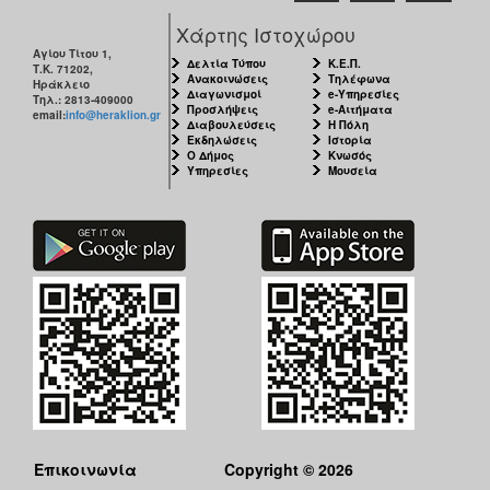
Χάρτης Ιστοχώρου
Αγίου Τίτου 1,
Δελτία Τύπου
Κ.Ε.Π.
Τ.Κ. 71202,
Ανακοινώσεις
Τηλέφωνα
Ηράκλειο
Διαγωνισμοί
e-Υπηρεσίες
Τηλ.: 2813-409000
Προσλήψεις
e-Αιτήματα
email:
info@heraklion.gr
Διαβουλεύσεις
Η Πόλη
Εκδηλώσεις
Ιστορία
Ο Δήμος
Κνωσός
Υπηρεσίες
Μουσεία
Επικοινωνία
Copyright © 2026