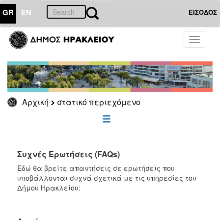
GR
EN
ΕΙΣΟΔΟΣ
Toggle
Ο
ΤΟΠΟΣ
navigati
ΜΑΣ
Ο
ΔΗΜΟΣ
Αρχική
στατικό περιεχόμενο
ΠΟΛΙΤΙΣΜΟΣ
ΑΝΘΕΚΤΙΚΗ
ΠΟΛΗ
Συχνές Ερωτήσεις (FAQs)
Εδώ θα βρείτε απαντήσεις σε ερωτήσεις που
υποβάλλονται συχνά σχετικά με τις υπηρεσίες του
Δήμου Ηρακλείου: