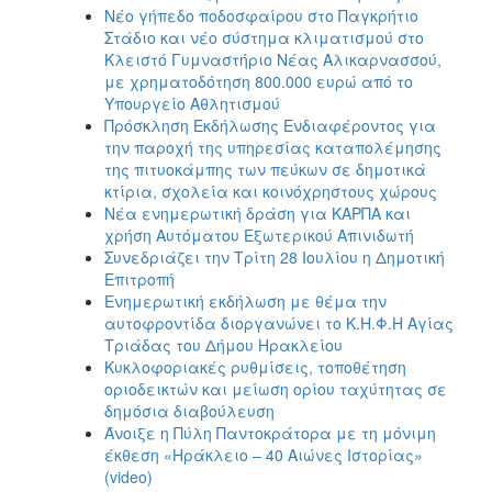
Νέο γήπεδο ποδοσφαίρου στο Παγκρήτιο
Στάδιο και νέο σύστημα κλιματισμού στο
Κλειστό Γυμναστήριο Νέας Αλικαρνασσού,
με χρηματοδότηση 800.000 ευρώ από το
Υπουργείο Αθλητισμού
Πρόσκληση Εκδήλωσης Ενδιαφέροντος για
την παροχή της υπηρεσίας καταπολέμησης
της πιτυοκάμπης των πεύκων σε δημοτικά
κτίρια, σχολεία και κοινόχρηστους χώρους
Νέα ενημερωτική δράση για ΚΑΡΠΑ και
χρήση Αυτόματου Εξωτερικού Απινιδωτή
Συνεδριάζει την Τρίτη 28 Ιουλίου η Δημοτική
Επιτροπή
Ενημερωτική εκδήλωση με θέμα την
αυτοφροντίδα διοργανώνει το Κ.Η.Φ.Η Αγίας
Τριάδας του Δήμου Ηρακλείου
Κυκλοφοριακές ρυθμίσεις, τοποθέτηση
οριοδεικτών και μείωση ορίου ταχύτητας σε
δημόσια διαβούλευση
Άνοιξε η Πύλη Παντοκράτορα με τη μόνιμη
έκθεση «Ηράκλειο – 40 Αιώνες Ιστορίας»
(video)