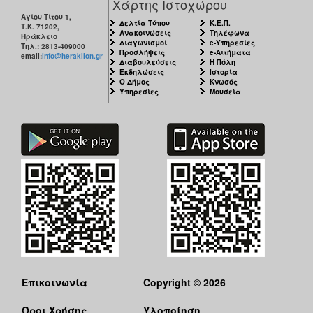
Χάρτης Ιστοχώρου
Αγίου Τίτου 1,
Δελτία Τύπου
Κ.Ε.Π.
Τ.Κ. 71202,
Ανακοινώσεις
Τηλέφωνα
Ηράκλειο
Διαγωνισμοί
e-Υπηρεσίες
Τηλ.: 2813-409000
Προσλήψεις
e-Αιτήματα
email:
info@heraklion.gr
Διαβουλεύσεις
Η Πόλη
Εκδηλώσεις
Ιστορία
Ο Δήμος
Κνωσός
Υπηρεσίες
Μουσεία
Επικοινωνία
Copyright © 2026
Όροι Χρήσης
Υλοποίηση