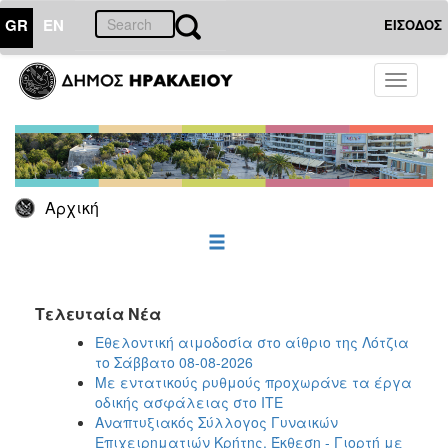
GR
EN
ΕΙΣΟΔΟΣ
Toggle
Ο
ΤΟΠΟΣ
navigati
ΜΑΣ
Ο
ΔΗΜΟΣ
Αρχική
ΠΟΛΙΤΙΣΜΟΣ
ΑΝΘΕΚΤΙΚΗ
ΠΟΛΗ
Τελευταία Νέα
Εθελοντική αιμοδοσία στο αίθριο της Λότζια
το Σάββατο 08-08-2026
Με εντατικούς ρυθμούς προχωράνε τα έργα
οδικής ασφάλειας στο ΙΤΕ
Αναπτυξιακός Σύλλογος Γυναικών
Επιχειρηματιών Κρήτης. Έκθεση - Γιορτή με