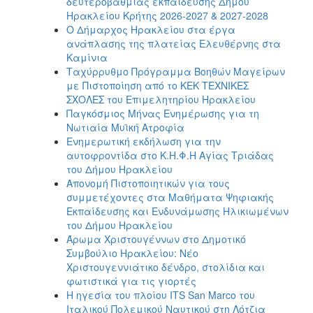
δευτεροβάθμιας εκπαίδευσης Δήμου
Ηρακλείου Κρήτης 2026-2027 & 2027-2028
Ο Δήμαρχος Ηρακλείου στα έργα
ανάπλασης της πλατείας Ελευθέρνης στα
Καμίνια
Ταχύρρυθμο Πρόγραμμα Βοηθών Μαγείρων
με Πιστοποίηση από το ΚΕΚ ΤΕΧΝΙΚΕΣ
ΣΧΟΛΕΣ του Επιμελητηρίου Ηρακλείου
Παγκόσμιος Μήνας Ενημέρωσης για τη
Νωτιαία Μυϊκή Ατροφία
Ενημερωτική εκδήλωση για την
αυτοφροντίδα στο Κ.Η.Φ.Η Αγίας Τριάδας
του Δήμου Ηρακλείου
Απονομή Πιστοποιητικών για τους
συμμετέχοντες στα Μαθήματα Ψηφιακής
Εκπαίδευσης και Ενδυνάμωσης Ηλικιωμένων
του Δήμου Ηρακλείου
Άρωμα Χριστουγέννων στο Δημοτικό
Συμβούλιο Ηρακλείου: Νέο
Χριστουγεννιάτικο δένδρο, στολίδια και
φωτιστικά για τις γιορτές
Η ηγεσία του πλοίου ITS San Marco του
Ιταλικού Πολεμικού Ναυτικού στη Λότζια