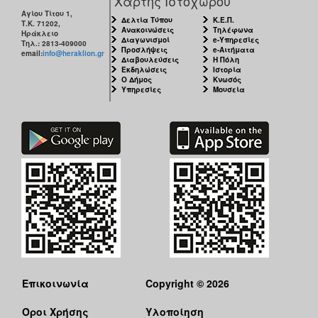
Χάρτης Ιστοχώρου
Αγίου Τίτου 1,
Δελτία Τύπου
Κ.Ε.Π.
Τ.Κ. 71202,
Ανακοινώσεις
Τηλέφωνα
Ηράκλειο
Διαγωνισμοί
e-Υπηρεσίες
Τηλ.: 2813-409000
Προσλήψεις
e-Αιτήματα
email:
info@heraklion.gr
Διαβουλεύσεις
Η Πόλη
Εκδηλώσεις
Ιστορία
Ο Δήμος
Κνωσός
Υπηρεσίες
Μουσεία
Επικοινωνία
Copyright © 2026
Όροι Χρήσης
Υλοποίηση