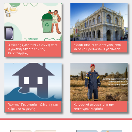
Ο κύκλος ζωής των υλικών η νέα
Είκοσι σπίτια σε αστέγους από
«Πράσινη Αποστολή» της
το Δήμο Ηρακλείου- Πρόσκληση ...
πλατφόρμας ...
Πολιτική Προστασία - Οδηγίες και
Κοινωνικό μήνυμα για την
Χώροι καταφυγής
αντιπυρική περίοδο