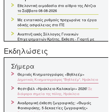
Εθελοντική αιμοδοσία στο αίθριο της Λότζια
το Σάββατο 08-08-2026
Με εντατικούς ρυθμούς προχωράνε τα έργα
οδικής ασφάλειας στο ΙΤΕ
Αναπτυξιακός Σύλλογος Γυναικών
Επιχειρηματιών Κρήτης. Έκθεση - Γιορτή με
Κρητικά Προϊόντα, Οικοτεχνίας και
Εκδηλώσεις
Χειροτεχνίας στο ΔΕΚΚ
5 Αυγούστου
Σήμερα
Ολοκληρώνεται σήμερα η κατάθεση
Θερινός Κινηματογράφος «Βηθλεέμ»
αιτήσεων στην ΕΕΤΑΑ για voucher για ΚΔΑΠ,
Δημοτικός Κινηματογράφος "Βηθλεέμ", Ηράκλειο
ΚΔΑΠ ΑμεΑ και Βρεφονηπιακούς-Παιδικούς
Σταθμούς - Προσωρινά αποτελέσματα στις
Φεστιβάλ «Ηράκλειο-Καλοκαίρι» 2026!
Σε
10/8, ενστάσεις 11-13/8 και οριστικά
διάφορα σημεία της πόλης, Ηράκλειο
αποτελέσματα 17/8
Αναδρομική έκθεση ζωγραφικής: «Θωμάς
4 Αυγούστου
Φανουράκης. 5 δεκαετίες ζωγραφικής»