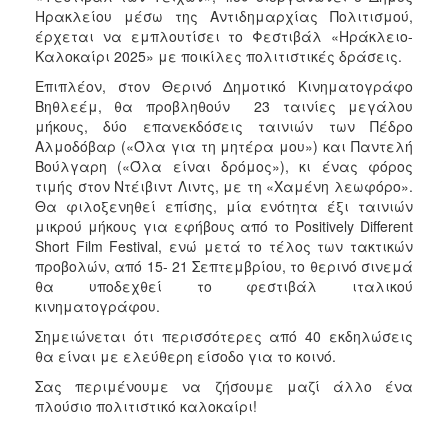
Ηρακλείου μέσω της Αντιδημαρχίας Πολιτισμού,
έρχεται να εμπλουτίσει το Φεστιβάλ «Ηράκλειο-
Καλοκαίρι 2025» με ποικίλες πολιτιστικές δράσεις.
Επιπλέον, στον Θερινό Δημοτικό Κινηματογράφο
Βηθλεέμ, θα προβληθούν 23 ταινίες μεγάλου
μήκους, δύο επανεκδόσεις ταινιών των Πέδρο
Αλμοδόβαρ («Όλα για τη μητέρα μου») και Παντελή
Βούλγαρη («Όλα είναι δρόμος»), κι ένας φόρος
τιμής στον Ντέιβιντ Λιντς, με τη «Χαμένη λεωφόρο».
Θα φιλοξενηθεί επίσης, μία ενότητα έξι ταινιών
μικρού μήκους για εφήβους από το Positively Different
Short Film Festival, ενώ μετά το τέλος των τακτικών
προβολών, από 15- 21 Σεπτεμβρίου, το θερινό σινεμά
θα υποδεχθεί το φεστιβάλ ιταλικού
κινηματογράφου.
Σημειώνεται ότι περισσότερες από 40 εκδηλώσεις
θα είναι με ελεύθερη είσοδο για το κοινό.
Σας περιμένουμε να ζήσουμε μαζί άλλο ένα
πλούσιο πολιτιστικό καλοκαίρι!