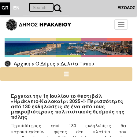
GR
EN
ΕΙΣΟΔΟΣ
Ο
Toggle
ΔΗΜΟΣ
navigati
Δελτία
Τύπου
Αρχείο
Αρχική
Ο Δήμος
Δελτία Τύπου
Ο
ΤΟΠΟΣ
ΜΑΣ
Έρχεται την 1η Ιουλίου το Φεστιβάλ
«Ηράκλειο-Καλοκαίρι 2025»!- Περισσότερες
από 130 εκδηλώσεις σε ένα από τους
ΠΟΛΙΤΙΣΜΟΣ
μακροβιότερους πολιτιστικούς θεσμούς της
πόλης
ΑΝΘΕΚΤΙΚΗ
Περισσότερες από 130 εκδηλώσεις θα
ΠΟΛΗ
παρουσιαστούν φέτος στο πλαίσιο του