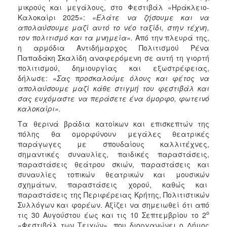
μικρούς και μεγάλους, στο Φεστιβάλ «Ηράκλειο-
Καλοκαίρι 2025»:
«Ελάτε να ζήσουμε και να
απολαύσουμε μαζί αυτό το νέο ταξίδι, στην τέχνη,
τον πολιτισμό και τα μνημεία».
Από την πλευρά της,
η αρμόδια Αντιδήμαρχος Πολιτισμού Ρένα
Παπαδάκη Σκαλίδη αναφερόμενη σε αυτή τη γιορτή
πολιτισμού, δημιουργίας και εξωστρέφειας,
δήλωσε:
«Σας προσκαλούμε όλους και φέτος να
απολαύσουμε μαζί κάθε στιγμή του φεστιβάλ και
σας ευχόμαστε να περάσετε ένα όμορφο, φωτεινό
καλοκαίρι».
Τα θερινά βράδια κατοίκων και επισκεπτών της
πόλης θα ομορφύνουν μεγάλες θεατρικές
παράγωγες με σπουδαίους καλλιτέχνες,
σημαντικές συναυλίες, παιδικές παραστάσεις,
παραστάσεις θεάτρου σκιών, παραστάσεις και
συναυλίες τοπικών θεατρικών και μουσικών
σχημάτων, παραστάσεις χορού, καθώς και
παραστάσεις της Περιφέρειας Κρήτης, Πολιτιστικών
Συλλόγων και φορέων. Αξίζει να σημειωθεί ότι από
ο
τις 30 Αυγούστου έως και τις 10 Σεπτεμβρίου το 2
«Φεστιβάλ των Τειχών», που διοργανώνει ο Δήμος