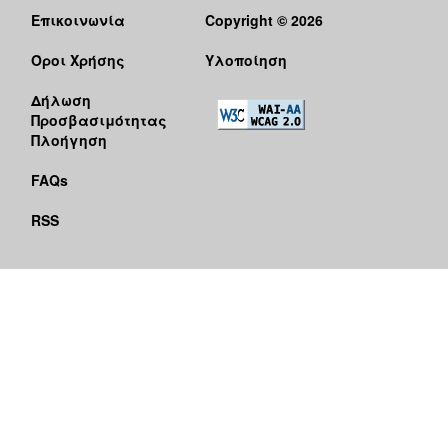
Επικοινωνία
Copyright © 2026
Όροι Χρήσης
Υλοποίηση
Δήλωση
Προσβασιμότητας
Πλοήγηση
FAQs
RSS