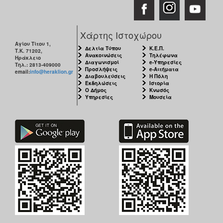
Χάρτης Ιστοχώρου
Αγίου Τίτου 1,
Δελτία Τύπου
Κ.Ε.Π.
Τ.Κ. 71202,
Ανακοινώσεις
Τηλέφωνα
Ηράκλειο
Διαγωνισμοί
e-Υπηρεσίες
Τηλ.: 2813-409000
Προσλήψεις
e-Αιτήματα
email:
info@heraklion.gr
Διαβουλεύσεις
Η Πόλη
Εκδηλώσεις
Ιστορία
Ο Δήμος
Κνωσός
Υπηρεσίες
Μουσεία