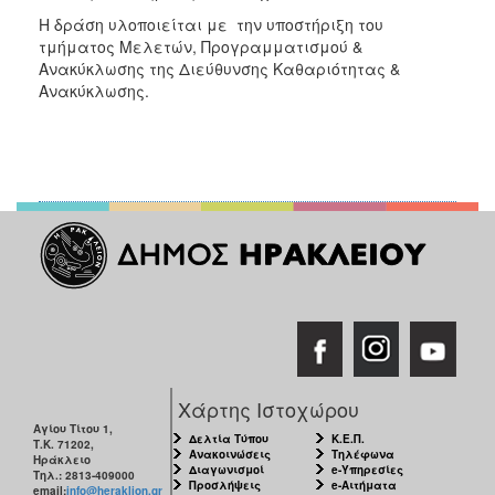
Η δράση υλοποιείται με την υποστήριξη του
τμήματος Μελετών, Προγραμματισμού &
Ανακύκλωσης της Διεύθυνσης Καθαριότητας &
Ανακύκλωσης.
Χάρτης Ιστοχώρου
Αγίου Τίτου 1,
Δελτία Τύπου
Κ.Ε.Π.
Τ.Κ. 71202,
Ανακοινώσεις
Τηλέφωνα
Ηράκλειο
Διαγωνισμοί
e-Υπηρεσίες
Τηλ.: 2813-409000
Προσλήψεις
e-Αιτήματα
email:
info@heraklion.gr