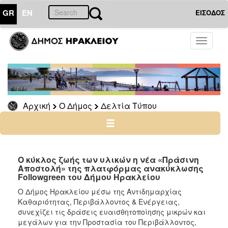
GR
EN
ΕΙΣΟΔΟΣ
Ο
Toggle
ΔΗΜΟΣ
navigati
Δελτία
Τύπου
Αρχείο
Αρχική
Ο Δήμος
Δελτία Τύπου
Ο
ΤΟΠΟΣ
ΜΑΣ
Ο κύκλος ζωής των υλικών η νέα «Πράσινη
Αποστολή» της πλατφόρμας ανακύκλωσης
Followgreen του Δήμου Ηρακλείου
ΠΟΛΙΤΙΣΜΟΣ
Ο Δήμος Ηρακλείου μέσω της Αντιδημαρχίας
Καθαριότητας, Περιβάλλοντος & Ενέργειας,
ΑΝΘΕΚΤΙΚΗ
ΠΟΛΗ
συνεχίζει τις δράσεις ευαισθητοποίησης μικρών και
μεγάλων για την Προστασία του Περιβάλλοντος,