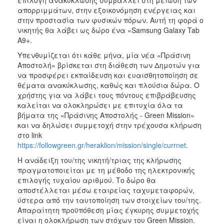
απορριμμάτων, στην εξοικονόμηση ενέργειας και
στην προστασία των φυσικών πόρων. Αυτή τη φορά ο
νικητής θα λάβει ως δώρο ένα «Samsung Galaxy Tab
A9+.
Υπενθυμίζεται ότι κάθε μήνα, μία νέα «Πράσινη
Αποστολή» βρίσκεται στη διάθεση των Δημοτών για
να προσφέρει εκπαίδευση και ευαισθητοποίηση σε
θέματα ανακύκλωσης, καθώς και πλούσια δώρα. Ο
χρήστης για να λάβει τους πόντους επιβράβευσης
καλείται να ολοκληρώσει με επιτυχία όλα τα
βήματα της «Πράσινης Αποστολής - Green Mission»
και να δηλώσει συμμετοχή στην τρέχουσα κλήρωση
στο link
https://followgreen.gr/heraklion/mission/single/currnet
.
Η ανάδειξη του/της νικητή/τριας της κλήρωσης
πραγματοποιείται με τη μέθοδο της ηλεκτρονικής
επιλογής τυχαίου αριθμού. Το δώρο θα
αποστέλλεται μέσω εταιρείας ταχυμεταφορών,
ύστερα από την ταυτοποίηση των στοιχείων του/της.
Απαραίτητη προϋπόθεση μίας έγκυρης συμμετοχής
είναι η ολοκλήρωση των στόχων του Green Mission.