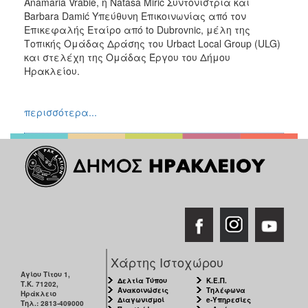
Anamaria Vrabie, η Natasa Miric Συντονίστρια και
Barbara Damić Υπεύθυνη Επικοινωνίας από τον
Επικεφαλής Εταίρο από to Dubrovnic, μέλη της
Τοπικής Ομάδας Δράσης του Urbact Local Group (ULG)
και στελέχη της Ομάδας Έργου του Δήμου
Ηρακλείου.
περισσότερα...
Χάρτης Ιστοχώρου
Αγίου Τίτου 1,
Δελτία Τύπου
Κ.Ε.Π.
Τ.Κ. 71202,
Ανακοινώσεις
Τηλέφωνα
Ηράκλειο
Διαγωνισμοί
e-Υπηρεσίες
Τηλ.: 2813-409000