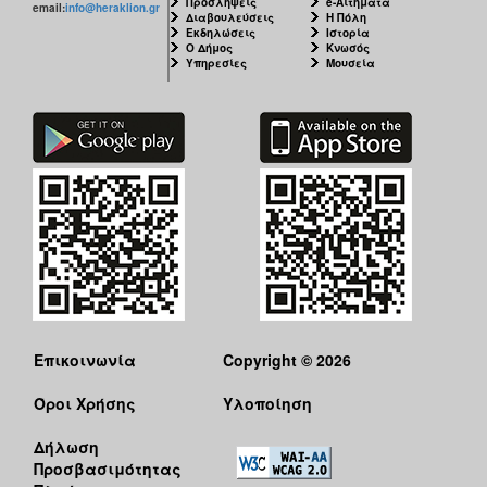
Προσλήψεις
e-Αιτήματα
email:
info@heraklion.gr
Διαβουλεύσεις
Η Πόλη
Εκδηλώσεις
Ιστορία
Ο Δήμος
Κνωσός
Υπηρεσίες
Μουσεία
Επικοινωνία
Copyright © 2026
Όροι Χρήσης
Υλοποίηση
Δήλωση
Προσβασιμότητας