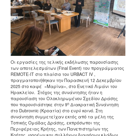
2020
ΕΣΠΑ
2014-
2020
Ανταγωνιστικότητα
Επιχειρηματικότητα
και
Καινοτομία
ΕΣΠΑ
2014-
Οι εργασίες της τελικής εκδήλωσης παρουσίασης
2020
των αποτελεσμάτων (Final Event) του προγράμματος
Υποδομές
REMOTE-IT στο πλαίσιο του URBACT IV ,
Μεταφορών,
πραγματοποιήθηκαν την Παρασκευή 12 Δεκεμβρίου
Περιβάλλον
2025 στο καφέ «Μαρίνα», στο Ενετικό Λιμάνι του
και
Ηρακλείου. Στόχος της συνάντησης ήταν η
Αειφόρος
παρουσίαση του Ολοκληρωμένου Σχεδίου Δράσης
Ανάπτυξη
η
που παρουσιάστηκε στην 9
Διακρατική Συνάντηση
στο Dubrovnic (Κροατία) στο ευρύ κοινό. Στη
ΕΣΠΑ
συνάντηση συμμετείχαν εκτός από τα μέλη της
2014-
Τοπικής Ομάδας Δράσης, εκπρόσωποι της
2020
Περιφέρειας Κρήτης, των Πανεπιστημίων της
Αγροτική
Κρήτης, φορέων και συλλόγων διαφόρων κλάδων