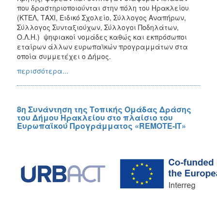
Ανάπτυξη
που δραστηριοποιούνται στην πόλη του Ηρακλείου
Interreg
(ΚΤΕΛ, ΤΑΧΙ, Ειδικό Σχολείο, Σύλλογος Αναπήρων,
Europe
Σύλλογος Συνταξιούχων, Σύλλογοι Ποδηλάτων,
Ο.Λ.Η.) ψηφιακοί νομάδες καθώς και εκπρόσωποι
Interreg
εταίρων άλλων ευρωπαϊκών προγραμμάτων στα
Ελλάδα-
οποία συμμετέχει ο Δήμος.
Κύπρος
περισσότερα...
Urban
Innovative
Actions
URBACT
8η Συνάντηση της Τοπικής Ομάδας Δράσης
του Δήμου Ηρακλείου στο πλαίσιο του
III
Ευρωπαϊκού Προγράμματος «REMOTE-IT»
URBACT
IV
Ευρωπαϊκή
Επιτροπή
Πράσινο
Ταμείο
ΕΣΠΑ
&