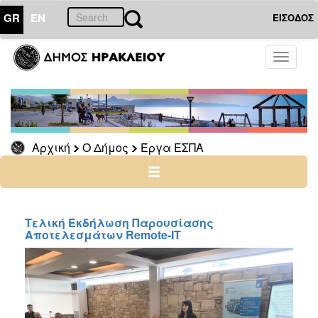
GR
EN
ΕΙΣΟΔΟΣ
Ο
Toggle
ΔΗΜΟΣ
navigati
Έργα
ΕΣΠΑ
ΕΣΠΑ
2021-
Αρχική
Ο Δήμος
Έργα ΕΣΠΑ
2027
Ταμείο
Ανάκαμψης
Πρόγραμμα
Τελική Εκδήλωση Παρουσίασης
βελτίωσης
Αποτελεσμάτων Remote-IT
οδικής
ασφάλειας
ΕΣΠΑ
Κρήτη
2014-