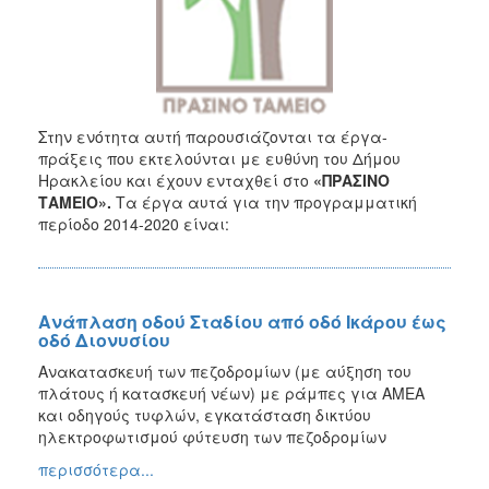
2020
ΕΣΠΑ
2014-
2020
Ανταγωνιστικότητα
Επιχειρηματικότητα
Στην ενότητα αυτή παρουσιάζονται τα έργα-
και
πράξεις που εκτελούνται με ευθύνη του Δήμου
Καινοτομία
Ηρακλείου και έχουν ενταχθεί στο
«ΠΡΑΣΙΝΟ
ΕΣΠΑ
ΤΑΜΕΙΟ».
Τα έργα αυτά για την προγραμματική
2014-
περίοδο 2014-2020 είναι:
2020
Υποδομές
Μεταφορών,
Περιβάλλον
Ανάπλαση οδού Σταδίου από οδό Ικάρου έως
και
οδό Διονυσίου
Αειφόρος
Ανακατασκευή των πεζοδρομίων (με αύξηση του
Ανάπτυξη
πλάτους ή κατασκευή νέων) με ράμπες για ΑΜΕΑ
ΕΣΠΑ
και οδηγούς τυφλών, εγκατάσταση δικτύου
2014-
ηλεκτροφωτισμού φύτευση των πεζοδρομίων
2020
περισσότερα...
Αγροτική