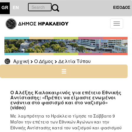
GR
EN
ΕΙΣΟΔΟΣ
Ο
Toggle
ΔΗΜΟΣ
navigati
Δελτία
Τύπου
Αρχείο
Αρχική
Ο Δήμος
Δελτία Τύπου
Ο
ΤΟΠΟΣ
ΜΑΣ
Ο Αλέξης Καλοκαιρινός για επέτειο Εθνικής
Αντίστασης: «Πρέπει να είμαστε ενωμένοι
ενάντια στο φασισμό και στο ναζισμό»
ΠΟΛΙΤΙΣΜΟΣ
(video)
Με λαμπρότητα το Ηράκλειο τίμησε το Σάββατο 9
ΑΝΘΕΚΤΙΚΗ
Μαΐου την επέτειο των Εθνικών Αγώνων και την
ΠΟΛΗ
Εθνικής Αντίστασης κατά του ναζισμού και φασισμού