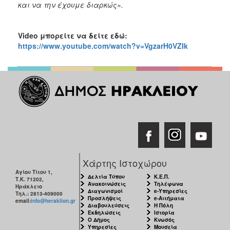
και να την έχουμε διαρκώς».
Video
μπορείτε να δείτε εδώ:
https://www.youtube.com/watch?v=VgzarH0VZIk
Χάρτης Ιστοχώρου
Αγίου Τίτου 1,
Δελτία Τύπου
Κ.Ε.Π.
Τ.Κ. 71202,
Ανακοινώσεις
Τηλέφωνα
Ηράκλειο
Διαγωνισμοί
e-Υπηρεσίες
Τηλ.: 2813-409000
Προσλήψεις
e-Αιτήματα
email:
info@heraklion.gr
Διαβουλεύσεις
Η Πόλη
Εκδηλώσεις
Ιστορία
Ο Δήμος
Κνωσός
Υπηρεσίες
Μουσεία