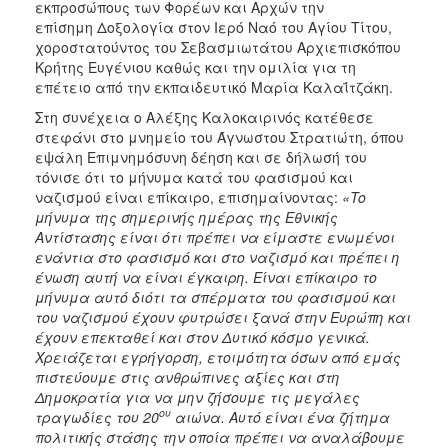
εκπροσώπους των Φορέων και Αρχών την
επίσημη Δοξολογία στον Ιερό Ναό του Αγίου Τίτου,
χοροστατούντος του Σεβασμιωτάτου Αρχιεπισκόπου
Κρήτης Ευγένιου καθώς και την ομιλία για τη
επέτειο από την εκπαιδευτικό Μαρία Καλαΐτζάκη.
Στη συνέχεια ο Αλέξης Καλοκαιρινός κατέθεσε
στεφάνι στο μνημείο του Άγνωστου Στρατιώτη, όπου
εψάλη Επιμνημόσυνη δέηση και σε δήλωσή του
τόνισε ότι το μήνυμα κατά του φασισμού και
ναζισμού είναι επίκαιρο, επισημαίνοντας:
«
To
μήνυμα της σημερινής ημέρας της Εθνικής
Αντίστασης είναι ότι πρέπει να είμαστε ενωμένοι
ενάντια στο φασισμό και στο ναζισμό και πρέπει η
ένωση αυτή να είναι έγκαιρη. Είναι επίκαιρο το
μήνυμα αυτό διότι τα σπέρματα του φασισμού και
του ναζισμού έχουν φυτρώσει ξανά στην Ευρώπη και
έχουν επεκταθεί και στον Δυτικό κόσμο γενικά.
Χρειάζεται εγρήγορση, ετοιμότητα όσων από εμάς
πιστεύουμε στις ανθρώπινες αξίες και στη
Δημοκρατία για να μην ζήσουμε τις μεγάλες
ου
τραγωδίες του 20
αιώνα. Αυτό είναι ένα ζήτημα
πολιτικής στάσης την οποία πρέπει να αναλάβουμε