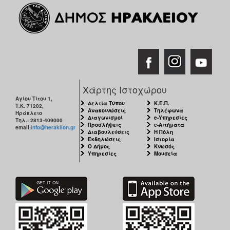
Χάρτης Ιστοχώρου
Αγίου Τίτου 1,
Δελτία Τύπου
Κ.Ε.Π.
Τ.Κ. 71202,
Ανακοινώσεις
Τηλέφωνα
Ηράκλειο
Διαγωνισμοί
e-Υπηρεσίες
Τηλ.: 2813-409000
Προσλήψεις
e-Αιτήματα
email:
info@heraklion.gr
Διαβουλεύσεις
Η Πόλη
Εκδηλώσεις
Ιστορία
Ο Δήμος
Κνωσός
Υπηρεσίες
Μουσεία