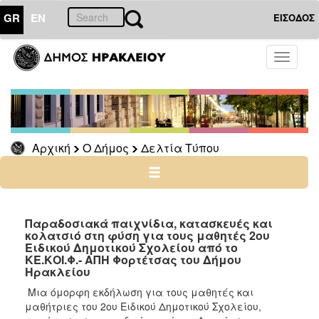
GR
EN
ΕΙΣΟΔΟΣ
Ο
Toggle
ΔΗΜΟΣ
navigati
Δελτία
Τύπου
Αρχείο
Αρχική
Ο Δήμος
Δελτία Τύπου
Ο
ΤΟΠΟΣ
ΜΑΣ
Παραδοσιακά παιχνίδια, κατασκευές και
κολατσιό στη φύση για τους μαθητές 2ου
Ειδικού Δημοτικού Σχολείου από το
ΠΟΛΙΤΙΣΜΟΣ
ΚΕ.ΚΟΙ.Φ.- ΑΠΗ Φορτέτσας του Δήμου
Ηρακλείου
ΑΝΘΕΚΤΙΚΗ
Μια όμορφη εκδήλωση για τους μαθητές και
ΠΟΛΗ
μαθήτριες του 2ου Ειδικού Δημοτικού Σχολείου,