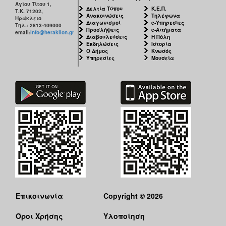
Αγίου Τίτου 1,
Δελτία Τύπου
Κ.Ε.Π.
Τ.Κ. 71202,
Ανακοινώσεις
Τηλέφωνα
Ηράκλειο
Διαγωνισμοί
e-Υπηρεσίες
Τηλ.: 2813-409000
Προσλήψεις
e-Αιτήματα
email:
info@heraklion.gr
Διαβουλεύσεις
Η Πόλη
Εκδηλώσεις
Ιστορία
Ο Δήμος
Κνωσός
Υπηρεσίες
Μουσεία
Επικοινωνία
Copyright © 2026
Όροι Χρήσης
Υλοποίηση