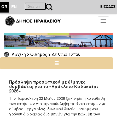
GR
EN
ΕΙΣΟΔΟΣ
Ο
Toggle
ΔΗΜΟΣ
navigati
Δελτία
Τύπου
Αρχείο
Αρχική
Ο Δήμος
Δελτία Τύπου
Ο
ΤΟΠΟΣ
ΜΑΣ
Πρόσληψη προσωπικού με δίμηνες
συμβάσεις για το «Ηράκλειο-Καλοκαίρι
2026»
ΠΟΛΙΤΙΣΜΟΣ
Την Παρασκευή 22 Μαΐου 2026 ξεκίνησε η κατάθεση
των αιτήσεων για την πρόσληψη τριάντα ατόμων με
ΑΝΘΕΚΤΙΚΗ
ΠΟΛΗ
σύμβαση εργασίας ιδιωτικού δικαίου ορισμένου
χρόνου διάρκειας δύο μηνών για την κάλυψη των