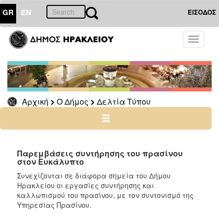
GR
EN
ΕΙΣΟΔΟΣ
Ο
Toggle
ΔΗΜΟΣ
navigati
Δελτία
Τύπου
Αρχείο
Αρχική
Ο Δήμος
Δελτία Τύπου
Ο
ΤΟΠΟΣ
ΜΑΣ
Παρεμβάσεις συντήρησης του πρασίνου
στον Ευκάλυπτο
ΠΟΛΙΤΙΣΜΟΣ
Συνεχίζονται σε διάφορα σημεία του Δήμου
Ηρακλείου οι εργασίες συντήρησης και
καλλωπισμού του πρασίνου, με τον συντονισμό της
ΑΝΘΕΚΤΙΚΗ
ΠΟΛΗ
Υπηρεσίας Πρασίνου.