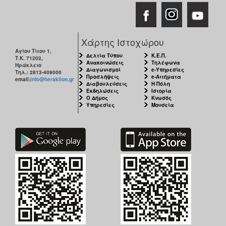
Χάρτης Ιστοχώρου
Αγίου Τίτου 1,
Δελτία Τύπου
Κ.Ε.Π.
Τ.Κ. 71202,
Ανακοινώσεις
Τηλέφωνα
Ηράκλειο
Διαγωνισμοί
e-Υπηρεσίες
Τηλ.: 2813-409000
Προσλήψεις
e-Αιτήματα
email:
info@heraklion.gr
Διαβουλεύσεις
Η Πόλη
Εκδηλώσεις
Ιστορία
Ο Δήμος
Κνωσός
Υπηρεσίες
Μουσεία