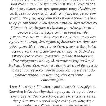
των γονιών των μαθητών του Κ.Φ. και ευχαρίστησε
όλες και όλους για την προσφορά τους:
«Νιώθουμε
καθημερινά συγκίνηση από τα τηλεφωνήματα των
γονιών που μας δείχνουν πόσο πολύ σπουδαίο είναι
το έργο του Κοινωνικού Φροντιστηρίου. Και πάντα να
ξέρετε ότι υπάρχουν άνθρωποι με αξιοπρέπεια οι
οποίοι αν δεν είχαμε αυτή τη δομή δεν θα
μπορούσαν να πουν κάτι στα παιδιά τους γιατί δεν
έχουν τη δύναμη, δεν έχουν τη δυνατότητα. Αυτό και
μόνο φαντάζει τεράστιο το έργο μας και θα ήθελα
να σας πω ότι μπράβο που σε αυτές τις δύσκολες
εποχές είστε ένας φωτεινός φάρος προσφοράς.
Σας ευχαριστώ όλους, ιδιαίτερα ευχαριστώ την
Μέλπω Περιστέρη, γιατί αν δεν ήταν αυτή θα έχανα
το δεξί μου χέρι και την παρακαλώ να μείνει όσα
χρόνια μπορεί να μας βοηθάει στο Κοινωνικό
Φροντιστήριο».
Η Αντιδήμαρχος Εθελοντισμού Φιλαρέτη Δαφέρμου-
Χρονάκη δήλωσε: «
Εγκάρδιες ευχαριστίες σε έναν -
έναν ξεχωριστά και όλους μαζί γιατί αποτελείτε
θεωρώ το πιο φωτεινό φάρο αλληλεγγύης στην
κοινωνία μας. Πραγματικά μοιράζεστε τον