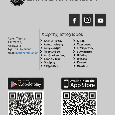
Χάρτης Ιστοχώρου
Αγίου Τίτου 1,
Δελτία Τύπου
Κ.Ε.Π.
Τ.Κ. 71202,
Ανακοινώσεις
Τηλέφωνα
Ηράκλειο
Διαγωνισμοί
e-Υπηρεσίες
Τηλ.: 2813-409000
Προσλήψεις
e-Αιτήματα
email:
info@heraklion.gr
Διαβουλεύσεις
Η Πόλη
Εκδηλώσεις
Ιστορία
Ο Δήμος
Κνωσός
Υπηρεσίες
Μουσεία