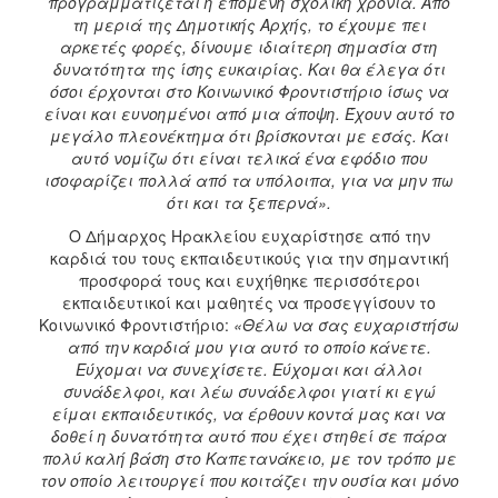
προγραμματίζεται η επόμενη σχολική χρονιά. Από
τη μεριά της Δημοτικής Αρχής, το έχουμε πει
αρκετές φορές, δίνουμε ιδιαίτερη σημασία στη
δυνατότητα της ίσης ευκαιρίας. Και θα έλεγα ότι
όσοι έρχονται στο Κοινωνικό Φροντιστήριο ίσως να
είναι και ευνοημένοι από μια άποψη. Έχουν αυτό το
μεγάλο πλεονέκτημα ότι βρίσκονται με εσάς. Και
αυτό νομίζω ότι είναι τελικά ένα εφόδιο που
ισοφαρίζει πολλά από τα υπόλοιπα, για να μην πω
ότι και τα ξεπερνά».
Ο Δήμαρχος Ηρακλείου ευχαρίστησε από την
καρδιά του τους εκπαιδευτικούς για την σημαντική
προσφορά τους και ευχήθηκε περισσότεροι
εκπαιδευτικοί και μαθητές να προσεγγίσουν το
Κοινωνικό Φροντιστήριο:
«Θέλω να σας ευχαριστήσω
από την καρδιά μου για αυτό το οποίο κάνετε.
Εύχομαι να συνεχίσετε. Εύχομαι και άλλοι
συνάδελφοι, και λέω συνάδελφοι γιατί κι εγώ
είμαι εκπαιδευτικός, να έρθουν κοντά μας και να
δοθεί η δυνατότητα αυτό που έχει στηθεί σε πάρα
πολύ καλή βάση στο Καπετανάκειο, με τον τρόπο με
τον οποίο λειτουργεί που κοιτάζει την ουσία και μόνο