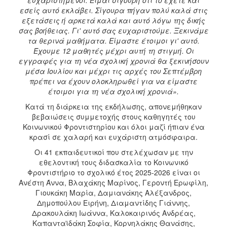
εσείς αυτό εκλάβει. Σίγουρα πήγαν πολύ καλά στις
εξετάσεις ή αρκετά καλά και αυτό λόγω της δικής
σας βοήθειας. Γι' αυτό σας ευχαριστούμε. Ξεκινάμε
τα θερινά μαθήματα. Είμαστε έτοιμοι γι' αυτό.
Έχουμε 12 μαθητές μέχρι αυτή τη στιγμή. Οι
εγγραφές για τη νέα σχολική χρονιά θα ξεκινήσουν
μέσα Ιουλίου και μέχρι τις αρχές του Σεπτέμβρη
πρέπει να έχουν ολοκληρωθεί για να είμαστε
έτοιμοι για τη νέα σχολική χρονιά».
Κατά τη διάρκεια της εκδήλωσης, απονεμήθηκαν
βεβαιώσεις συμμετοχής στους καθηγητές του
Κοινωνικού Φροντιστηρίου και όλοι μαζί ήπιαν ένα
κρασί σε χαλαρή και ευχάριστη ατμόσφαιρα.
Οι 41 εκπαιδευτικοί που στελέχωσαν με την
εθελοντική τους διδασκαλία το Κοινωνικό
Φροντιστήριο το σχολικό έτος 2025-2026 είναι οι
Ανέστη Άννα, Βλαχάκης Μαρίνος, Γεροντή Ερωφίλη,
Γιουκάκη Μαρία, Δαμιανάκης Αλέξανδρος,
Δημοπούλου Ειρήνη, Διαμαντίδης Γιάννης,
Δρακουλάκη Ιωάννα, Καλοκαιρινός Ανδρέας,
Καπανταϊδάκη Σοφία, Κορνηλάκης Θανάσης,