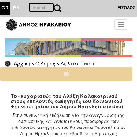
GR
EN
ΕΙΣΟΔΟΣ
Ο
Toggle
ΔΗΜΟΣ
navigati
Δελτία
Τύπου
Αρχείο
Αρχική
Ο Δήμος
Δελτία Τύπου
Ο
ΤΟΠΟΣ
ΜΑΣ
Το «ευχαριστώ» του Αλέξη Καλοκαιρινού
στους εθελοντές καθηγητές του Κοινωνικού
Φροντιστηρίου του Δήμου Ηρακλείου (video)
ΠΟΛΙΤΙΣΜΟΣ
Στην συγκινητική εκδήλωση για την αναγνώριση της
ουσιαστικής και ανιδιοτελούς προσφοράς των
ΑΝΘΕΚΤΙΚΗ
ΠΟΛΗ
εθελοντών καθηγητών του Κοινωνικού Φροντιστηρίου
Δήμου Ηρακλείου παραβρέθηκε ο Δήμαρχος