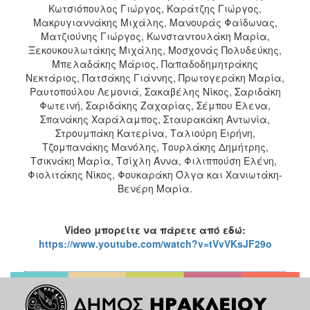
Κωτσιόπουλος Γιώργος, Καράτζης Γιώργος,
Μακρυγιαννάκης Μιχάλης, Μανουράς Φαίδωνας,
Ματζιούνης Γιώργος, Κωνσταντουλάκη Μαρία,
Ξεκουκουλωτάκης Μιχάλης, Μοσχονάς Πολυδεύκης,
Μπελαδάκης Μάριος, Παπαδοδημητράκης
Νεκτάριος, Πατσάκης Γιάννης, Πρωτογεράκη Μαρία,
Ραυτοπούλου Λεμονιά, Σακαβέλης Νίκος, Σαριδάκη
Φωτεινή, Σαριδάκης Ζαχαρίας, Σέμπου Έλενα,
Σπανάκης Χαράλαμπος, Σταυρακάκη Αντωνία,
Στρουμπάκη Κατερίνα, Ταλιούρη Ειρήνη,
Τζομπανάκης Μανόλης, Τουρλάκης Δημήτρης,
Τσικνάκη Μαρία, Τσίχλη Άννα, Φιλιππούση Ελένη,
Φιολιτάκης Νίκος, Φουκαράκη Όλγα και Χανιωτάκη-
Βενέρη Μαρία.
Video
μπορείτε να πάρετε από εδώ:
https://www.youtube.com/watch?v=tVvVKsJF29o