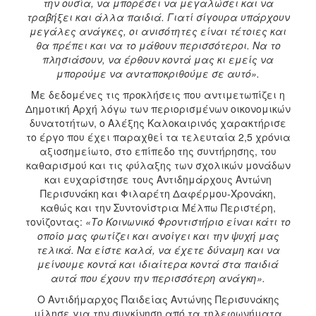
την ουσία, να μπορέσει να μεγαλώσει και να
τραβήξει και άλλα παιδιά. Γιατί σίγουρα υπάρχουν
μεγάλες ανάγκες, οι ανισότητες είναι τέτοιες και
θα πρέπει και να το μάθουν περισσότεροι. Να το
πλησιάσουν, να έρθουν κοντά μας κι εμείς να
μπορούμε να ανταποκριθούμε σε αυτό».
Με δεδομένες τις προκλήσεις που αντιμετωπίζει η
Δημοτική Αρχή λόγω των περιορισμένων οικονομικών
δυνατοτήτων, ο Αλέξης Καλοκαιρινός χαρακτήρισε
το έργο που έχει παραχθεί τα τελευταία 2,5 χρόνια
αξιοσημείωτο, στο επίπεδο της συντήρησης, του
καθαρισμού και τις φύλαξης των σχολικών μονάδων
και ευχαρίστησε τους Αντιδημάρχους Αντώνη
Περισυνάκη και Φιλαρέτη Δαφέρμου-Χρονάκη,
καθώς και την Συντονίστρια Μέλπω Περιστέρη,
τονίζοντας:
«Το Κοινωνικό Φροντιστήριο είναι κάτι το
οποίο μας φωτίζει και ανοίγει και την ψυχή μας
τελικά. Να είστε καλά, να έχετε δύναμη και να
μείνουμε κοντά και ιδιαίτερα κοντά στα παιδιά
αυτά που έχουν την περισσότερη ανάγκη».
Ο Αντιδήμαρχος Παιδείας Αντώνης Περισυνάκης
μίλησε για την συγκίνηση από τα τηλεφωνήματα