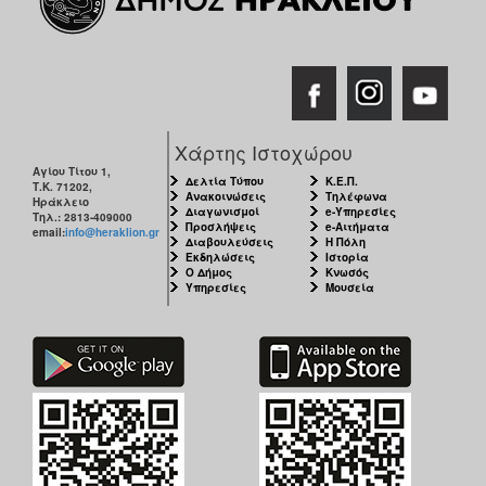
Χάρτης Ιστοχώρου
Αγίου Τίτου 1,
Δελτία Τύπου
Κ.Ε.Π.
Τ.Κ. 71202,
Ανακοινώσεις
Τηλέφωνα
Ηράκλειο
Διαγωνισμοί
e-Υπηρεσίες
Τηλ.: 2813-409000
Προσλήψεις
e-Αιτήματα
email:
info@heraklion.gr
Διαβουλεύσεις
Η Πόλη
Εκδηλώσεις
Ιστορία
Ο Δήμος
Κνωσός
Υπηρεσίες
Μουσεία