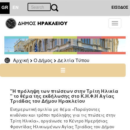
GR
EN
ΕΙΣΟΔΟΣ
Ο
Toggle
ΔΗΜΟΣ
navigati
Δελτία
Τύπου
Αρχείο
Αρχική
Ο Δήμος
Δελτία Τύπου
Ο
ΤΟΠΟΣ
ΜΑΣ
"Η πρόληψη των πτώσεων στην Τρίτη Ηλικία
" το θέμα της εκδήλωσης στο Κ.Η.Φ.Η Αγίας
Τριάδας του Δήμου Ηρακλείου
ΠΟΛΙΤΙΣΜΟΣ
Ενημερωτική ομιλία με θέμα «Παράγοντες
κινδύνου και τρόποι πρόληψης για τις πτώσεις στην
ΑΝΘΕΚΤΙΚΗ
ΠΟΛΗ
Τρίτη Ηλικία», οργάνωσε το Κέντρο Ημερήσιας
Φροντίδας Ηλικιωμένων Αγίας Τριάδας του Δήμου