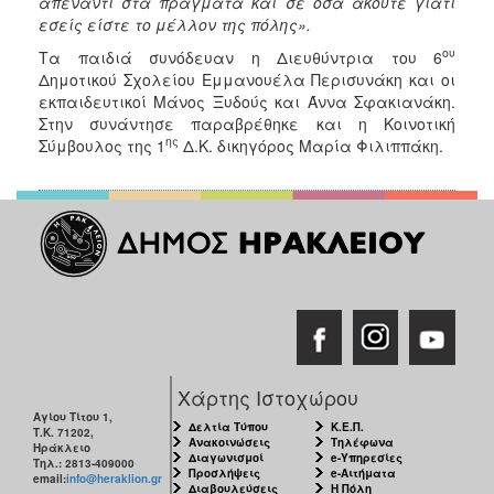
απέναντι στα πράγματα και σε όσα ακούτε γιατί
εσείς είστε το μέλλον της πόλης».
ου
Τα παιδιά συνόδευαν η Διευθύντρια του 6
Δημοτικού Σχολείου Εμμανουέλα Περισυνάκη και οι
εκπαιδευτικοί Μάνος Ξυδούς και Άννα Σφακιανάκη.
Στην συνάντησε παραβρέθηκε και η Κοινοτική
ης
Σύμβουλος της 1
Δ.Κ. δικηγόρος Μαρία Φιλιππάκη.
Χάρτης Ιστοχώρου
Αγίου Τίτου 1,
Δελτία Τύπου
Κ.Ε.Π.
Τ.Κ. 71202,
Ανακοινώσεις
Τηλέφωνα
Ηράκλειο
Διαγωνισμοί
e-Υπηρεσίες
Τηλ.: 2813-409000
Προσλήψεις
e-Αιτήματα
email:
info@heraklion.gr
Διαβουλεύσεις
Η Πόλη