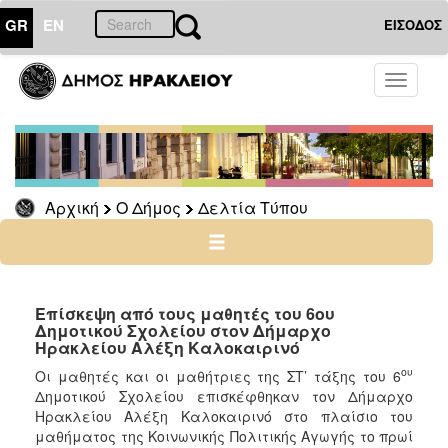
GR
EN
ΕΙΣΟΔΟΣ
Ο
Toggle
ΔΗΜΟΣ
navigati
Δελτία
Τύπου
Αρχείο
Αρχική
Ο Δήμος
Δελτία Τύπου
Ο
ΤΟΠΟΣ
ΜΑΣ
Επίσκεψη από τους μαθητές του 6ου
Δημοτικού Σχολείου στον Δήμαρχο
Ηρακλείου Αλέξη Καλοκαιρινό
ΠΟΛΙΤΙΣΜΟΣ
ου
Οι μαθητές και οι μαθήτριες της ΣΤ’ τάξης του 6
Δημοτικού Σχολείου επισκέφθηκαν τον Δήμαρχο
ΑΝΘΕΚΤΙΚΗ
ΠΟΛΗ
Ηρακλείου Αλέξη Καλοκαιρινό στο πλαίσιο του
μαθήματος της Κοινωνικής Πολιτικής Αγωγής το πρωί