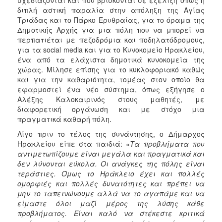
διπλή αστική παραλία στην απόληξη της Αγίας
Τριάδας και το Πάρκο Ερυθραίας, για το όραμα της
Δημοτικής Αρχής για μια πόλη που να μπορεί να
περπατιέται με πεζοδρόμια και ποδηλατόδρομους,
για τα social media και για το Κυνοκομείο Ηρακλείου,
ένα από τα ελάχιστα δημοτικά κυνοκομεία της
χώρας. Μίλησε επίσης για το κυκλοφοριακό καθώς
και για την καθαριότητα, τομέας στον οποίο θα
εφαρμοστεί ένα νέο σύστημα, όπως εξήγησε ο
Αλέξης Καλοκαιρινός στους μαθητές, με
διαφορετική οργάνωση και με στόχο μια
πραγματικά καθαρή πόλη.
Λίγο πριν το τέλος της συνάντησης, ο Δήμαρχος
Ηρακλείου είπε στα παιδιά: «
Τα προβλήματα που
αντιμετωπίζουμε είναι μεγάλα και πραγματικά και
δεν λύνονται εύκολα. Οι ανάγκες της πόλης είναι
τεράστιες. Όμως το Ηράκλειο έχει και πολλές
ομορφιές και πολλές δυνατότητες και πρέπει να
μην το ταπεινώνουμε αλλά να το αγαπάμε και να
είμαστε όλοι μαζί μέρος της λύσης κάθε
προβλήματος. Είναι καλό να στέκεστε κριτικά