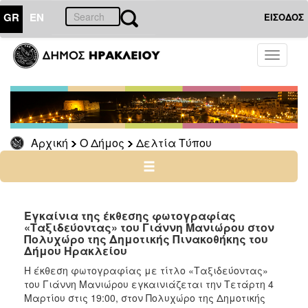
GR
EN
ΕΙΣΟΔΟΣ
Ο
Toggle
ΔΗΜΟΣ
navigati
Δελτία
Τύπου
Αρχείο
Αρχική
Ο Δήμος
Δελτία Τύπου
Ο
ΤΟΠΟΣ
ΜΑΣ
Εγκαίνια της έκθεσης φωτογραφίας
«Ταξιδεύοντας» του Γιάννη Μανιώρου στον
Πολυχώρο της Δημοτικής Πινακοθήκης του
ΠΟΛΙΤΙΣΜΟΣ
Δήμου Ηρακλείου
Η έκθεση φωτογραφίας με τίτλο «Ταξιδεύοντας»
ΑΝΘΕΚΤΙΚΗ
του Γιάννη Μανιώρου
εγκαινιάζεται την Τετάρτη 4
ΠΟΛΗ
Μαρτίου στις 19:00, στον Πολυχώρο της Δημοτικής