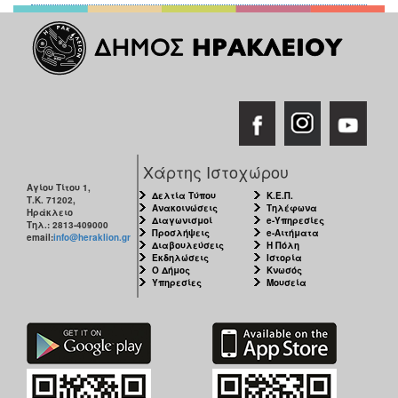
Χάρτης Ιστοχώρου
Αγίου Τίτου 1,
Δελτία Τύπου
Κ.Ε.Π.
Τ.Κ. 71202,
Ανακοινώσεις
Τηλέφωνα
Ηράκλειο
Διαγωνισμοί
e-Υπηρεσίες
Τηλ.: 2813-409000
Προσλήψεις
e-Αιτήματα
email:
info@heraklion.gr
Διαβουλεύσεις
Η Πόλη
Εκδηλώσεις
Ιστορία
Ο Δήμος
Κνωσός
Υπηρεσίες
Μουσεία