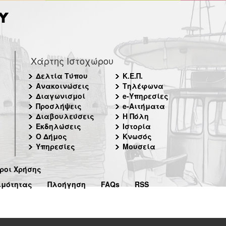
Χάρτης Ιστοχώρου
Δελτία Τύπου
Κ.Ε.Π.
Ανακοινώσεις
Τηλέφωνα
Διαγωνισμοί
e-Υπηρεσίες
Προσλήψεις
e-Αιτήματα
Διαβουλεύσεις
Η Πόλη
Εκδηλώσεις
Ιστορία
Ο Δήμος
Κνωσός
Υπηρεσίες
Μουσεία
ροι Χρήσης
ιμότητας
Πλοήγηση
FAQs
RSS