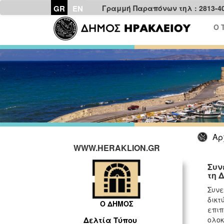
GR
EN
Γραμμή Παραπόνων τηλ : 2813-4
Ο 
Αρ
WWW.HERAKLION.GR
Συν
τη 
Συνε
δικτ
Ο ΔΗΜΟΣ
επιπ
ολοκ
Δελτία Τύπου