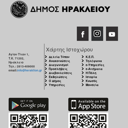
Χάρτης Ιστοχώρου
Αγίου Τίτου 1,
Δελτία Τύπου
Κ.Ε.Π.
Τ.Κ. 71202,
Ανακοινώσεις
Τηλέφωνα
Ηράκλειο
Διαγωνισμοί
e-Υπηρεσίες
Τηλ.: 2813-409000
Προσλήψεις
e-Αιτήματα
email:
info@heraklion.gr
Διαβουλεύσεις
Η Πόλη
Εκδηλώσεις
Ιστορία
Ο Δήμος
Κνωσός
Υπηρεσίες
Μουσεία