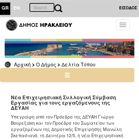
GR
EN
ΕΙΣΟΔΟΣ
Ο
Toggle
ΔΗΜΟΣ
navigati
Δελτία
Τύπου
Αρχείο
Αρχική
Ο Δήμος
Δελτία Τύπου
Ο
ΤΟΠΟΣ
ΜΑΣ
Νέα Επιχειρησιακή Συλλογική Σύμβαση
Εργασίας για τους εργαζόμενους της
ΔΕΥΑΗ
ΠΟΛΙΤΙΣΜΟΣ
Υπεγράφη από τον Πρόεδρο της ΔΕΥΑΗ Γιώργο
Βουρεξάκη και τον Προέδρο του Σωματείου των
ΑΝΘΕΚΤΙΚΗ
ΠΟΛΗ
εργαζομένων της Δημοτικής Επιχείρησης Μανώλη
Σκεπασιανό, τη Δευτέρα 12/5, η νέα Επιχειρησιακή