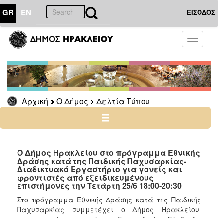
GR
EN
ΕΙΣΟΔΟΣ
Ο
Toggle
ΔΗΜΟΣ
navigati
Δελτία
Τύπου
Αρχείο
Αρχική
Ο Δήμος
Δελτία Τύπου
Ο
ΤΟΠΟΣ
ΜΑΣ
Ο Δήμος Ηρακλείου στο πρόγραμμα Εθνικής
Δράσης κατά της Παιδικής Παχυσαρκίας-
Διαδικτυακό Εργαστήριο για γονείς και
ΠΟΛΙΤΙΣΜΟΣ
φροντιστές από εξειδικευμένους
επιστήμονες την Τετάρτη 25/6 18:00-20:30
ΑΝΘΕΚΤΙΚΗ
Στο πρόγραμμα Εθνικής Δράσης κατά της Παιδικής
ΠΟΛΗ
Παχυσαρκίας συμμετέχει ο Δήμος Ηρακλείου,