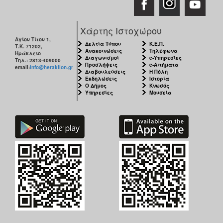
Χάρτης Ιστοχώρου
Αγίου Τίτου 1,
Δελτία Τύπου
Κ.Ε.Π.
Τ.Κ. 71202,
Ανακοινώσεις
Τηλέφωνα
Ηράκλειο
Διαγωνισμοί
e-Υπηρεσίες
Τηλ.: 2813-409000
Προσλήψεις
e-Αιτήματα
email:
info@heraklion.gr
Διαβουλεύσεις
Η Πόλη
Εκδηλώσεις
Ιστορία
Ο Δήμος
Κνωσός
Υπηρεσίες
Μουσεία