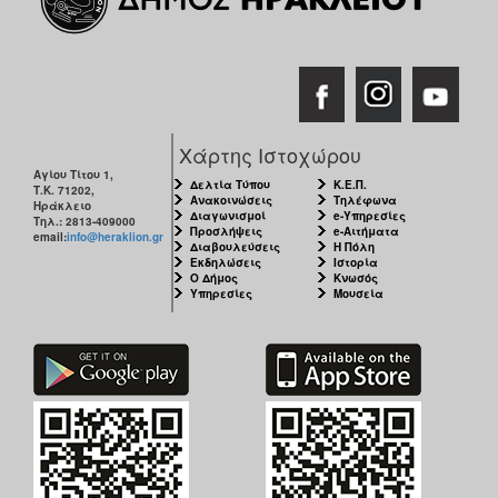
Χάρτης Ιστοχώρου
Αγίου Τίτου 1,
Δελτία Τύπου
Κ.Ε.Π.
Τ.Κ. 71202,
Ανακοινώσεις
Τηλέφωνα
Ηράκλειο
Διαγωνισμοί
e-Υπηρεσίες
Τηλ.: 2813-409000
Προσλήψεις
e-Αιτήματα
email:
info@heraklion.gr
Διαβουλεύσεις
Η Πόλη
Εκδηλώσεις
Ιστορία
Ο Δήμος
Κνωσός
Υπηρεσίες
Μουσεία