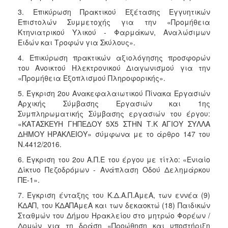
3. Επικύρωση Πρακτικού Εξέτασης Εγγυητικών
Επιστολών Συμμετοχής για την «Προμήθεια
Κτηνιατρικού Υλικού - Φαρμάκων, Αναλώσιμων
Ειδών και Τροφών για Σκύλους».
4. Επικύρωση πρακτικών αξιολόγησης προσφορών
του Ανοικτού Ηλεκτρονικού Διαγωνισμού για την
«Προμήθεια Εξοπλισμού Πληροφορικής».
5. Έγκριση 2ου Ανακεφαλαιωτικού Πίνακα Εργασιών
Αρχικής Σύμβασης Εργασιών και 1ης
Συμπληρωματικής Σύμβασης εργασιών του έργου:
«ΚΑΤΑΣΚΕΥΗ ΓΗΠΕΔΟΥ 5Χ5 ΣΤΗΝ Τ.Κ ΑΓΙΟΥ ΣΥΛΛΑ
ΔΗΜΟΥ ΗΡΑΚΛΕΙΟΥ» σύμφωνα με το άρθρο 147 του
Ν.4412/2016.
6. Έγκριση του 2ου Α.Π.Ε του έργου με τίτλο: «Ενιαίο
Δίκτυο Πεζοδρόμων - Ανάπλαση Οδού Δελημάρκου
ΠΕ-1».
7. Έγκριση ένταξης του Κ.Δ.Α.Π.ΑμεΑ, των εννέα (9)
ΚΔΑΠ, του ΚΔΑΠΑμεΑ και των δεκαοκτώ (18) Παιδικών
Σταθμών του Δήμου Ηρακλείου στο μητρώο Φορέων /
Δομών για τη δράση «Προώθηση και υποστήριξη