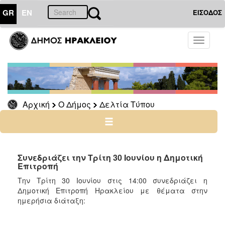
GR
EN
ΕΙΣΟΔΟΣ
Ο
Toggle
ΔΗΜΟΣ
navigati
Δελτία
Τύπου
Αρχείο
Αρχική
Ο Δήμος
Δελτία Τύπου
Ο
ΤΟΠΟΣ
ΜΑΣ
Συνεδριάζει την Τρίτη 30 Ιουνίου η Δημοτική
Επιτροπή
ΠΟΛΙΤΙΣΜΟΣ
Την Τρίτη 30 Ιουνίου στις 14:00 συνεδριάζει η
Δημοτική Επιτροπή Ηρακλείου με θέματα στην
ημερήσια διάταξη:
ΑΝΘΕΚΤΙΚΗ
ΠΟΛΗ