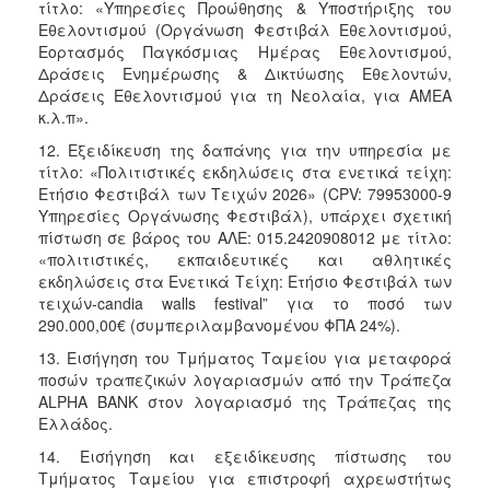
τίτλο: «Υπηρεσίες Προώθησης & Υποστήριξης του
Εθελοντισμού (Οργάνωση Φεστιβάλ Εθελοντισμού,
Εορτασμός Παγκόσμιας Ημέρας Εθελοντισμού,
Δράσεις Ενημέρωσης & Δικτύωσης Εθελοντών,
Δράσεις Εθελοντισμού για τη Νεολαία, για ΑΜΕΑ
κ.λ.π».
12. Εξειδίκευση της δαπάνης για την υπηρεσία με
τίτλο: «Πολιτιστικές εκδηλώσεις στα ενετικά τείχη:
Ετήσιο Φεστιβάλ των Τειχών 2026» (CPV: 79953000-9
Υπηρεσίες Οργάνωσης Φεστιβάλ), υπάρχει σχετική
πίστωση σε βάρος του ΑΛΕ: 015.2420908012 με τίτλο:
«πολιτιστικές, εκπαιδευτικές και αθλητικές
εκδηλώσεις στα Ενετικά Τείχη: Ετήσιο Φεστιβάλ των
τειχών-candia walls festival” για το ποσό των
290.000,00€ (συμπεριλαμβανομένου ΦΠΑ 24%).
13. Εισήγηση του Τμήματος Ταμείου για μεταφορά
ποσών τραπεζικών λογαριασμών από την Τράπεζα
ALPHA BANK στον λογαριασμό της Τράπεζας της
Ελλάδος.
14. Εισήγηση και εξειδίκευσης πίστωσης του
Τμήματος Ταμείου για επιστροφή αχρεωστήτως