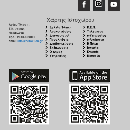
Χάρτης Ιστοχώρου
Αγίου Τίτου 1,
Δελτία Τύπου
Κ.Ε.Π.
Τ.Κ. 71202,
Ανακοινώσεις
Τηλέφωνα
Ηράκλειο
Διαγωνισμοί
e-Υπηρεσίες
Τηλ.: 2813-409000
Προσλήψεις
e-Αιτήματα
email:
info@heraklion.gr
Διαβουλεύσεις
Η Πόλη
Εκδηλώσεις
Ιστορία
Ο Δήμος
Κνωσός
Υπηρεσίες
Μουσεία