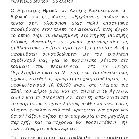
των Νεωρίων του Ηρακλείου.
Ο Δήμαρχος Ηρακλείου Αλέξης Καλοκαιρινός σε
δήλωσή του επεσήμανε:
«Ερχόμαστε ακόμα πιο
κοντά στην υλοποίηση μιας πολύ σημαντικής
παρέμβασης στον κόλπο του Δερματά, ενός έργου
το οποίο στην αναθεωρημένη Στρατηγική Βιώσιμης
Αστικής Ανάπτυξης το έχουμε χαρακτηρίσει ως
εμβληματικό, ως έργο στρατηγικής σημασίας. Αυτή η
παρέμβαση συναρθρώνεται με τον ευρύτερη
σχεδιασμό μας για το παραλιακό μέτωπο στο
κομμάτι που περικλείεται από τα Τείχη.
Περιλαμβάνει και τα Νεώρια, που στο σύνολό τους
έχουν ενταχθεί σε πρόγραμμα χρηματοδότησης, με
προϋπολογισμό 10.100.000 ευρώ στο πλαίσιο της
ΣΒΑΑ του Δήμου μας, και την πλατεία 18 Άγγλων,
αλλά και τη στερέωση και στατική αποκατάσταση
του παράκτιου τείχους, δηλαδή το Μπεντενάκι. Όπως
γίνεται εύκολα αντιληπτό, πρόκειται για έργα που
θα αλλάξουν ριζικά τη φυσιογνωμία μιας μεγάλης
περιοχής και ταυτόχρονα θα προστατέψουν την
πολιτιστική μας κληρονομιά».
Το έργο προστασίας και ανάδειξης της παράκτιας