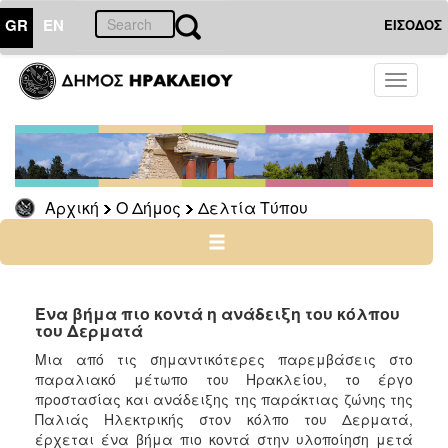
GR
EN
ΕΙΣΟΔΟΣ
Ο
Toggle
ΔΗΜΟΣ
navigati
Δελτία
Τύπου
Αρχείο
Αρχική
Ο Δήμος
Δελτία Τύπου
Ο
ΤΟΠΟΣ
ΜΑΣ
Ένα βήμα πιο κοντά η ανάδειξη του κόλπου
του Δερματά
ΠΟΛΙΤΙΣΜΟΣ
Μια από τις σημαντικότερες παρεμβάσεις στο
παραλιακό μέτωπο του Ηρακλείου, το έργο
προστασίας και ανάδειξης της παράκτιας ζώνης της
ΑΝΘΕΚΤΙΚΗ
ΠΟΛΗ
Παλιάς Ηλεκτρικής στον κόλπο του Δερματά,
έρχεται ένα βήμα πιο κοντά στην υλοποίηση μετά