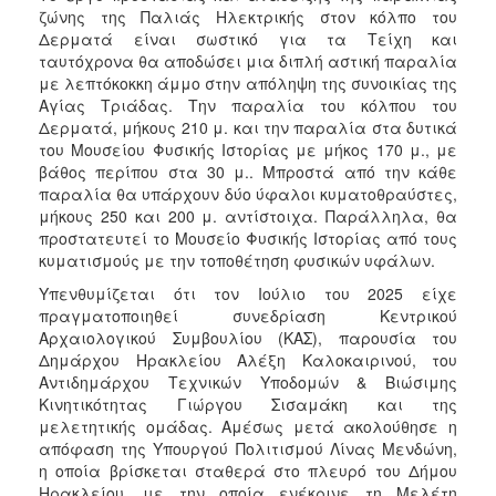
ζώνης της Παλιάς Ηλεκτρικής στον κόλπο του
Δερματά είναι σωστικό για τα Τείχη και
ταυτόχρονα θα αποδώσει μια διπλή αστική παραλία
με λεπτόκοκκη άμμο στην απόληψη της συνοικίας της
Αγίας Τριάδας. Την παραλία του κόλπου του
Δερματά, μήκους 210 μ. και την παραλία στα δυτικά
του Μουσείου Φυσικής Ιστορίας με μήκος 170 μ., με
βάθος περίπου στα 30 μ.. Μπροστά από την κάθε
παραλία θα υπάρχουν δύο ύφαλοι κυματοθραύστες,
μήκους 250 και 200 μ. αντίστοιχα. Παράλληλα, θα
προστατευτεί το Μουσείο Φυσικής Ιστορίας από τους
κυματισμούς με την τοποθέτηση φυσικών υφάλων.
Υπενθυμίζεται ότι τον Ιούλιο του 2025 είχε
πραγματοποιηθεί συνεδρίαση Κεντρικού
Αρχαιολογικού Συμβουλίου (ΚΑΣ), παρουσία του
Δημάρχου Ηρακλείου Αλέξη Καλοκαιρινού, του
Αντιδημάρχου Τεχνικών Υποδομών & Βιώσιμης
Κινητικότητας Γιώργου Σισαμάκη και της
μελετητικής ομάδας. Αμέσως μετά ακολούθησε η
απόφαση της Υπουργού Πολιτισμού Λίνας Μενδώνη,
η οποία βρίσκεται σταθερά στο πλευρό του Δήμου
Ηρακλείου, με την οποία ενέκρινε τη Μελέτη