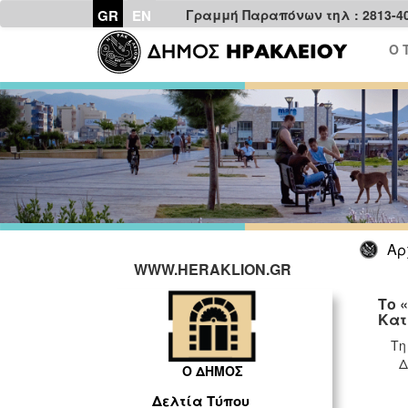
GR
EN
Γραμμή Παραπόνων τηλ : 2813-4
Ο 
Αρ
WWW.HERAKLION.GR
Το 
Κατ
Τη
Δ
Ο ΔΗΜΟΣ
Δελτία Τύπου