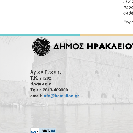
Για 
προσ
ολόψ
Εκφρ
Αγίου Τίτου 1,
Τ.Κ. 71202,
Ηράκλειο
Τηλ.: 2813-409000
email:
info@heraklion.gr