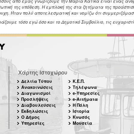
όσους από εμάς γνωρίζουμε την Μαρία Κατίκα είναι ένας άνθρ
ωπική της υπόθεση. Η εμπλοκή της στα ζητήματα της προάσπι
υχη. Ήταν πολύ αποτελεσματική και νομίζω ότι συμμεριζόμασ
άζουμε τόσο εγώ όσο και το Δημοτικό Συμβούλιο, τις ευχαριστ
Χάρτης Ιστοχώρου
Δελτία Τύπου
Κ.Ε.Π.
Ανακοινώσεις
Τηλέφωνα
Διαγωνισμοί
e-Υπηρεσίες
Προσλήψεις
e-Αιτήματα
Διαβουλεύσεις
Η Πόλη
Εκδηλώσεις
Ιστορία
Ο Δήμος
Κνωσός
Υπηρεσίες
Μουσεία