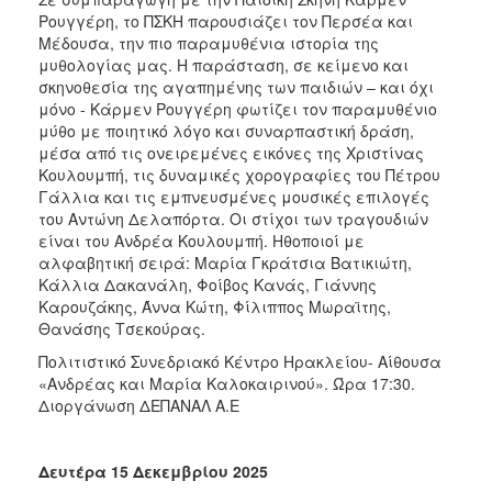
Ρουγγέρη, το ΠΣΚΗ παρουσιάζει τον Περσέα και
Μέδουσα, την πιο παραμυθένια ιστορία της
μυθολογίας μας. Η παράσταση, σε κείμενο και
σκηνοθεσία της αγαπημένης των παιδιών – και όχι
μόνο - Κάρμεν Ρουγγέρη φωτίζει τον παραμυθένιο
μύθο με ποιητικό λόγο και συναρπαστική δράση,
μέσα από τις ονειρεμένες εικόνες της Χριστίνας
Κουλουμπή, τις δυναμικές χορογραφίες του Πέτρου
Γάλλια και τις εμπνευσμένες μουσικές επιλογές
του Αντώνη Δελαπόρτα. Οι στίχοι των τραγουδιών
είναι του Ανδρέα Κουλουμπή. Ηθοποιοί με
αλφαβητική σειρά: Μαρία Γκράτσια Βατικιώτη,
Κάλλια Δακανάλη, Φοίβος Κανάς, Γιάννης
Καρουζάκης, Άννα Κώτη, Φίλιππος Μωραϊτης,
Θανάσης Τσεκούρας.
Πολιτιστικό Συνεδριακό Κέντρο Ηρακλείου- Αίθουσα
«Ανδρέας και Μαρία Καλοκαιρινού». Ώρα 17:30.
Διοργάνωση ΔΕΠΑΝΑΛ Α.Ε
Δευτέρα 15 Δεκεμβρίου 2025