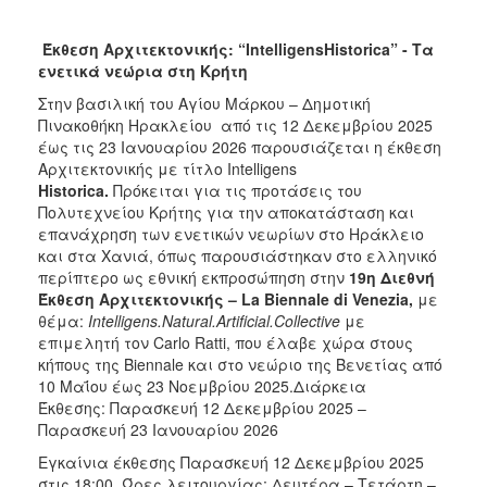
Έκθεση Αρχιτεκτονικής: “IntelligensHistorica” -
Τα
ενετικά νεώρια στη Κρήτη
Στην βασιλική του Αγίου Μάρκου – Δημοτική
Πινακοθήκη Ηρακλείου από τις 12 Δεκεμβρίου 2025
έως τις 23 Ιανουαρίου 2026 παρουσιάζεται η έκθεση
Αρχιτεκτονικής με τίτλο Intelligens
Historica.
Πρόκειται για τις προτάσεις του
Πολυτεχνείου Κρήτης για την αποκατάσταση και
επανάχρηση των ενετικών νεωρίων στο Ηράκλειο
και στα Χανιά, όπως παρουσιάστηκαν στο ελληνικό
περίπτερο ως εθνική εκπροσώπηση στην
19η Διεθνή
Έκθεση Αρχιτεκτονικής
–
La Biennale di Venezia,
με
θέμα:
Intelligens.Natural.Artificial.Collective
με
επιμελητή τον Carlo Ratti, που έλαβε χώρα στους
κήπους της Biennale και στο νεώριο της Βενετίας από
10 Μαΐου έως 23 Νοεμβρίου 2025.Διάρκεια
Έκθεσης: Παρασκευή 12 Δεκεμβρίου 2025 –
Παρασκευή 23 Ιανουαρίου 2026
Εγκαίνια έκθεσης Παρασκευή 12 Δεκεμβρίου 2025
στις 18:00. Ώρες λειτουργίας: Δευτέρα – Τετάρτη –