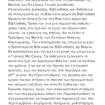
Βουλής των Ελλήνων, Γενική Διεύθυνση
Ηλεκτρονικής Διοίκησης, Βιβλιοθήκης και Εκδόσεων,
σε συνεργασία με τη Βικελαία Δημοτική Βιβλιοθήκη
Ηρακλείου συνεχίζεται στη Βικελαία Δημοτική
Βιβλιοθήκη. Πρόκειται για μια σημαντική έκθεση –
φόρο τιμής στη ζωή και το έργο του σημαντικού
λόγιου, τα εγκαίνια της οποίας, θα τελέσει ο
Πρόεδρος της Βουλής των Ελλήνων Νικήτας
Κακλαμάνης. Την επιστημονική της επιμέλεια έχει
η Προϊσταμένη Μπενακείου Βιβλιοθήκης Δρ Μαρία
Βλασσοπούλου και την καλλιτεχνική της επιμέλεια
ο Γιάννης Μετζικώφ. Τα εκθέματα ξεναγούν το
κοινό στη ζωή του Δημητρίου Βικέλα, από τα παιδικά
του χρόνια, λίγο μετά την ίδρυση του ελληνικού
κράτους, έως τον θάνατό του, στο πέρασμα του
ου
20
αιώνα. Φωτίζουν σταθμούς της δράσης και του
έργου του και στήνουν το σκηνικό των πραγματικών
και νοερών ταξιδιών του στην Ελλάδα και την
Ευρώπη, κυρίως, όμως, των αναγνωστικών σταθμών
και των συγγραφικών τόπων του. Παρακολουθούν τη
συγγραφική και μεταφραστική παραγωγή του, που
περιλαμβάνει διηγήματα, ποιήματα, μυθιστόρημα,