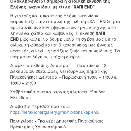
Ολοκληρώνεται σήμερα η ατομική έκθεση της
Ελένης Ιωαννίδου με τίτλο “ΧΑΠΙ END”
Η γιατρός και εικαστικός Ελένη Ιωαννίδου
παρουσιάζει την ατομική της έκθεση «ΧΑΠΙ END», μια
πρωτότυπη συλλογή ψηφιδωτών έργων τέχνης από
ληγμένα χάπια και κάψουλες. Η έκθεση
ΧΑΠΙ
END
μάς καλεί να δούμε ξανά τη σχέση μας με το
σώμα, τη φθορά και τη δικαιοσύνη όχι ως έννοιες
στατικές, αλλά ως πράξεις ζωής και συνείδησης. Τα
φάρμακα λήγουν, η τέχνη διαρκεί.
Διάρκεια έκθεσης: Δευτέρα 1 – Παρασκευή 12
Δεκεμβρίου 2025. Ώρες λειτουργίας Δημοτικής
Πινακοθήκης:
Δευτέρα – Παρασκευή 10:00 – 14:00 &
18:00 – 21:00
Σαββατοκύριακα και αργίες κλειστά. Είσοδος
Ελεύθερη
Διαβάστε περισσότερα εδώ:
https://heraklionartgallery.gr/exhibitions/xapiend/
Πολυχώρος - Γκαλέρι Δημοτικής Πινακοθήκης
Ηρακλείου, Χρυσοστόμου 8.