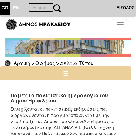
GR
EN
ΕΙΣΟΔΟΣ
Ο
Toggle
ΔΗΜΟΣ
navigati
Δελτία
Τύπου
Αρχείο
Αρχική
Ο Δήμος
Δελτία Τύπου
Ο
ΤΟΠΟΣ
ΜΑΣ
Πάμε? Το πολιτιστικό ημερολόγιο του
Δήμου Ηρακλείου
ΠΟΛΙΤΙΣΜΟΣ
Συνεχίζονται οι πολιτιστικές εκδηλώσεις που
διοργανώνονται ή πραγματοποιούνται με την
υποστήριξη του Δήμου Ηρακλείου(Αντιδημαρχία
ΑΝΘΕΚΤΙΚΗ
ΠΟΛΗ
Πολιτισμού) και της ΔΕΠΑΝΑΛ Α.Ε (Καλλιτεχνική
Διεύθυνση του Πολιτιστικού Συνεδριακού Κέντρου