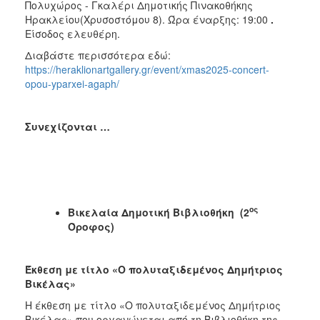
Πολυχώρος - Γκαλέρι Δημοτικής Πινακοθήκης
Ηρακλείου(Χρυσοστόμου 8).
Ώρα έναρξης: 19:00
.
Είσοδος ελευθέρη.
Διαβάστε περισσότερα εδώ:
https://heraklionartgallery.gr/event/xmas2025-concert-
opou-yparxei-agaph/
Συνεχίζονται …
ος
Βικελαία Δημοτική Βιβλιοθήκη (2
Όροφος)
Έκθεση με τίτλο «Ο πολυταξιδεμένος Δημήτριος
Βικέλας»
Η έκθεση με τίτλο «Ο πολυταξιδεμένος Δημήτριος
Βικέλας» που οργανώνεται από τη Βιβλιοθήκη της