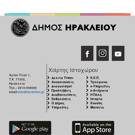
Χάρτης Ιστοχώρου
Αγίου Τίτου 1,
Δελτία Τύπου
Κ.Ε.Π.
Τ.Κ. 71202,
Ανακοινώσεις
Τηλέφωνα
Ηράκλειο
Διαγωνισμοί
e-Υπηρεσίες
Τηλ.: 2813-409000
Προσλήψεις
e-Αιτήματα
email:
info@heraklion.gr
Διαβουλεύσεις
Η Πόλη
Εκδηλώσεις
Ιστορία
Ο Δήμος
Κνωσός
Υπηρεσίες
Μουσεία