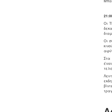
Μπαζ
21:0
Οι T
δεκα
διαμ
Οι σ
κιν
αφύπ
Στα 
έναν
τελε
Λευ
εκδη
βίν
τραγ
Α