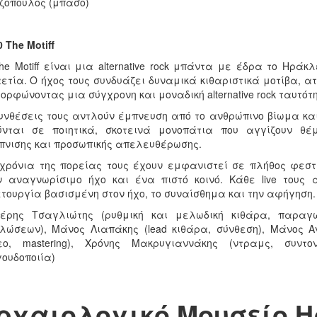
όπουλος (μπάσο)
0
The
Motiff
he Motiff είναι μια alternative rock μπάντα με έδρα το Ηρά
ετία. Ο ήχος τους συνδυάζει δυναμικά κιθαριστικά μοτίβα, ατ
ορφώνοντας μια σύγχρονη και μοναδική alternative rock ταυτότ
υνθέσεις τους αντλούν έμπνευση από το ανθρώπινο βίωμα και
ούνται σε ποιητικά, σκοτεινά μονοπάτια που αγγίζουν θέ
νισης και προσωπικής απελευθέρωσης.
χρόνια της πορείας τους έχουν εμφανιστεί σε πλήθος φεστ
 αναγνωρίσιμο ήχο και ένα πιστό κοινό. Κάθε live τους
τουργία βασισμένη στον ήχο, το συναίσθημα και την αφήγηση.
τέρης Τσαγλιώτης (ρυθμική και μελωδική κιθάρα, παραγ
λώσεων), Μάνος Λιαπάκης (lead κιθάρα, σύνθεση), Μάνος 
τεο, mastering), Χρόνης Μακρυγιαννάκης (ντραμς, συν
ουδοποιία)
ρχαιολογικό Μουσείο Η