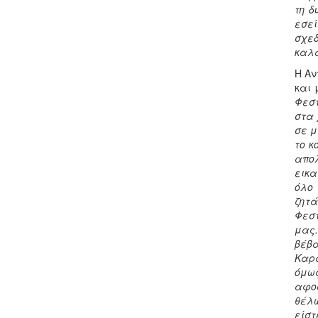
τη δ
εσεί
σχεδ
καλ
Η Αν
και 
Φεστ
στα 
σε μ
το κ
απολ
εικα
όλο 
ζητά
Φεστ
μας.
βέβα
Καρα
όμως
αφοσ
θέλω
είστ