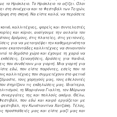
ε το Ηράκλειο. Το Ηράκλειο το αξίζει. Όλοι
θει στη συνέχεια και το Φεστιβάλ των Τειχών,
όρφη στη σκηνή. Να είστε καλά, να περάσετε
κοινό, καλλιτέχνες, φορείς και συντελεστές
κυρίες και κύριοι, ανοίγουμε την αυλαία του
τους δρόμους, στις πλατείες, στις γειτονιές,
ώσεις για να μετατρέψει την καθημερινότητα
ούνιου εκατοντάδες καλλιτέχνες να συναντούν
αντά το δημόσιο χώρο και έχουμε τη χαρά να
εκθέσεις, ξεναγήσεις, δράσεις για παιδιά,
ς που συνθέτουν μια γιορτή. Μια γιορτή για
ίστε εδώ, που είστε παρόντες, εσείς που το
ους καλλιτέχνες που συμμετέχουν στο φετινό
ζόμαστε, τους χορηγούς μας, τους εθελοντές
υ στηρίζουν τις εκδηλώσεις μας. Ιδιαίτερα,
ολιτισμού, τη Μαριάννα Γιαλίτη, τον Μύρωνα
ς συνεργάτες της και πολλούς ακόμα. Θέλω,
Φεστιβάλ, που εδώ και καιρό εργάζεται με
 φεστιβάλ, την Κωνσταντίνα Χατζάκη. Τέλος,
ις προσπάθειές μας και είστε μαζί μας και