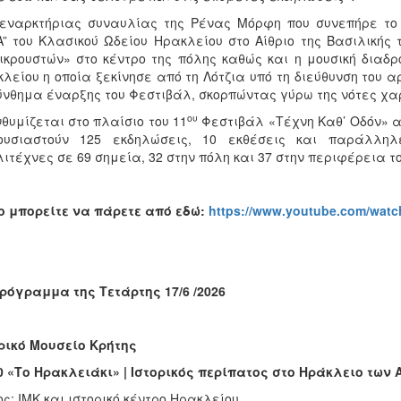
εναρκτήριας συναυλίας της Ρένας Μόρφη που συνεπήρε το κ
” του Κλασικού Ωδείου Ηρακλείου στο Αίθριο της Βασιλικής 
ικρουστών» στο κέντρο της πόλης καθώς και η μουσική διαδ
λείου η οποία ξεκίνησε από τη Λότζια υπό τη διεύθυνση του 
ύνθημα έναρξης του Φεστιβάλ, σκορπώντας γύρω της νότες χα
ου
θυμίζεται στο πλαίσιο του 11
Φεστιβάλ «Τέχνη Καθ’ Οδόν» απ
ουσιαστούν 125 εκδηλώσεις, 10 εκθέσεις και παράλληλ
ιτέχνες σε 69 σημεία, 32 στην πόλη και 37 στην περιφέρεια τ
o
μπορείτε να πάρετε από εδώ:
https://www.youtube.com/wat
ρόγραμμα της Τετάρτης 17/6 /2026
ρικό Μουσείο Κρήτης
0 «Το Ηρακλειάκι» | Ιστορικός περίπατος στο Ηράκλειο των 
ς: ΙΜΚ και ιστορικό κέντρο Ηρακλείου