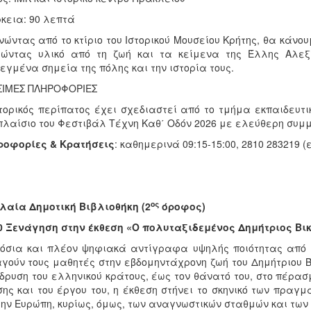
κεια: 90 λεπτά
νώντας από το κτίριο του Ιστορικού Μουσείου Κρήτης, θα κάνο
λώντας υλικό από τη ζωή και τα κείμενα της Έλλης Αλεξί
εγμένα σημεία της πόλης και την ιστορία τους.
ΣΙΜΕΣ ΠΛΗΡΟΦΟΡΙΕΣ
τορικός περίπατος έχει σχεδιαστεί από το τμήμα εκπαιδευ
πλαίσιο του Φεστιβάλ Τέχνη Καθ΄ Οδόν 2026 με ελεύθερη συμ
ροφορίες & Κρατήσεις
: καθημερινά 09:15-15:00, 2810 283219 (
ος
λαία Δημοτική Βιβλιοθήκη (2
όροφος)
0 Ξενάγηση στην έκθεση
«Ο πολυταξιδεμένος Δημήτριος Βικ
όσια και πλέον ψηφιακά αντίγραφα υψηλής ποιότητας από β
γούν τους μαθητές στην εβδομηντάχρονη ζωή του Δημήτριου Β
ίδρυση του ελληνικού κράτους, έως τον θάνατό του, στο πέρα
ης και του έργου του, η έκθεση στήνει το σκηνικό των πραγμ
την Ευρώπη, κυρίως, όμως, των αναγνωστικών σταθμών και των