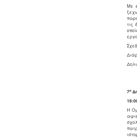
Με 
ξεχ
παρο
τις 
οποί
εργο
Σχεδ
Διάρ
Δηλώ
ο
7
Δη
18:
Η Ομ
αφιε
σχολ
πατρ
ιστο