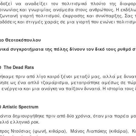
οδοξεί να αναδείξει τον πολιτισμικό πλούτο της διαφορ
οινωνίας και γνωριμίας ανάμεσα στους ανθρώπους. Η εκδήλω
ζωντανή γιορτή πολιτισμού, έκφρασης και συνύπαρξης. Σας
δόσεις και στιγμές χαράς σε μια γιορτή που ενώνει πολιτισμο
κο Θεοτοκόπουλου
ικά συγκροτήματα της πόλης δίνουν τον δικό τους ρυθμό 
00
The
Dead
Rats
ήκαμε πριν από λίγο καιρό ξένοι μεταξύ μας, αλλά με δυνατο
νησε ως ένα απλό τζαμάρισμα, μετατράπηκε αμέσως σε πώρω
 ενέργεια και μια ανάγκη να παίξουν δυνατά. Η ιστορία τους δ
0
Artistic
Spectrum
άντα δημιουργήθηκε πριν από δύο χρόνια, όταν μια παρέα μ
αλιό ελληνικό ροκ.
ρος Ντούσιας (φωνή, κιθάρα), Μάνος Λιαπάκης (κιθάρα), Κ