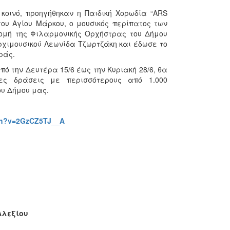
οινό, προηγήθηκαν η Παιδική Χορωδία “ARS
του Αγίου Μάρκου, ο μουσικός περίπατος των
ρομή της Φιλαρμονικής Ορχήστρας του Δήμου
αρχιμουσικού Λεωνίδα Τζωρτζάκη και έδωσε το
ράς.
ό την Δευτέρα 15/6 έως την Κυριακή 28/6, θα
ες δράσεις με περισσότερους από 1.000
ου Δήμου μας.
ch?v=2GzCZ5TJ__A
Αλεξίου