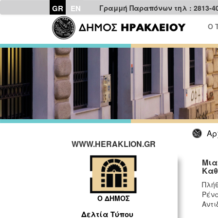
GR
EN
Γραμμή Παραπόνων τηλ : 2813-4
Ο 
Αρ
WWW.HERAKLION.GR
Μια
Καθ’
Πλήθ
Ρένα
Ο ΔΗΜΟΣ
Αντι
Δελτία Τύπου