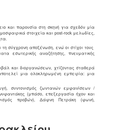
κλειο και παρουσία στη σκηνή για σχεδόν μία
μοσφαιρικά στοιχεία και post‐rock μελωδίες,
ητα.
 τη σύγχρονη αποξένωση, ενώ οι στίχοι τους
ματα εσωτερικής αναζήτησης, πνευματικής
ιβάλ και διοργανώσεων, χτίζοντας σταθερά
 αποτελεί μια ολοκληρωμένη εμπειρία: μια
ωγή, συντονισμός ζωντανών εμφανίσεων /
Ανυφαντάκης (μπάσο, επεξεργασία ήχου και
τονισμός προβών), Δάφνη Πετράκη (φωνή,
ρακλείου