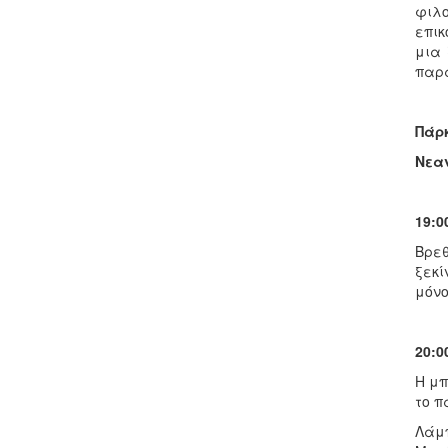
φιλ
επικ
μια 
παρα
Πάρ
Νεαν
19:
Βρεθ
ξεκί
μόνο
20:0
Η μπ
το π
Λάμπ