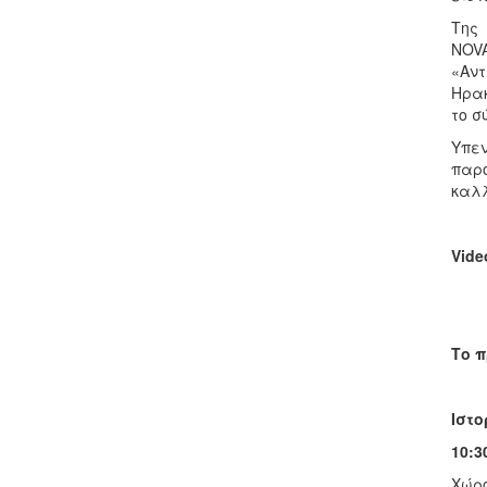
Της 
NOVA
«Αντ
Ηρακ
το σ
Υπεν
παρ
καλλ
Vide
Το π
Ιστο
10:3
Χώρο