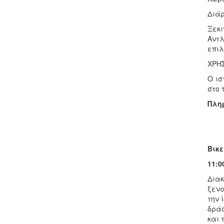
Διάρ
Ξεκι
Αντ
επιλ
ΧΡΗ
Ο ισ
στο 
Πλη
Βικε
11:0
Διακ
ξενα
την 
δράσ
και 