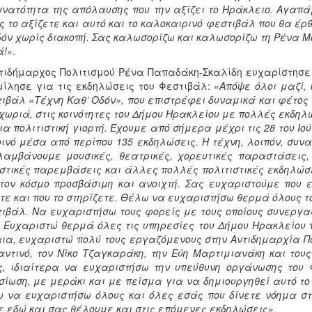
υνατότητα της απόλαυσης που την αξίζει το Ηράκλειο. Αγαπάμ
ς το αξίζετε και αυτό και το καλοκαιρινό φεστιβάλ που θα έρ
όν χωρίς διακοπή. Σας καλωσορίζω και καλωσορίζω τη Ρένα Μ
ά!»
.
τιδήμαρχος Πολιτισμού Ρένα Παπαδάκη-Σκαλίδη ευχαρίστησε 
μίλησε για τις εκδηλώσεις του Φεστιβάλ:
«Απόψε όλοι μαζί, 
ιβάλ «Τέχνη Καθ’ Οδόν», που επιστρέφει δυναμικά και φέτος σ
χωριά, στις κοινότητες του Δήμου Ηρακλείου με πολλές εκδηλ
ια πολιτιστική γιορτή. Έχουμε από σήμερα μέχρι τις 28 του Ι
οινό μέσα από περίπου 135 εκδηλώσεις. Η τέχνη, λοιπόν, συν
αμβάνουμε μουσικές, θεατρικές, χορευτικές παραστάσεις, 
στικές παρεμβάσεις και άλλες πολλές πολιτιστικές εκδηλώσει
τον κόσμο προσβάσιμη και ανοιχτή. Σας ευχαριστούμε που ε
τε και που το στηρίζετε. Θέλω να ευχαριστήσω θερμά όλους τ
ιβάλ. Να ευχαριστήσω τους φορείς με τους οποίους συνεργα
 Ευχαριστώ θερμά όλες τις υπηρεσίες του Δήμου Ηρακλείου πο
ια, ευχαριστώ πολύ τους εργαζόμενους στην Αντιδημαρχία Π
ντινό, τον Νίκο Τζαγκαράκη, την Εύη Μαρτιμιανάκη και του
, ιδιαίτερα να ευχαριστήσω την υπεύθυνη οργάνωσης του 
ίωση, με μεράκι και με πείσμα για να δημιουργηθεί αυτό το
 να ευχαριστήσω όλους και όλες εσάς που δίνετε νόημα στ
ε εδώ και σας θέλουμε και στις επόμενες εκδηλώσεις».