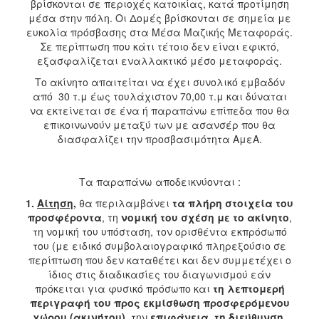
βρίσκονται σε περιοχές κατοικίας, κατά προτίμηση
μέσα στην πόλη. Οι Δομές βρίσκονται σε σημεία με
ευκολία πρόσβασης στα Μέσα Μαζικής Μεταφοράς.
Σε περίπτωση που κάτι τέτοιο δεν είναι εφικτό,
εξασφαλίζεται εναλλακτικό μέσο μεταφοράς.
Το ακίνητο απαιτείται να έχει συνολικό εμβαδόν
από 30 τ.μ έως τουλάχιστον 70,00 τ.μ και δύναται
να εκτείνεται σε ένα ή παραπάνω επίπεδα που θα
επικοινωνούν μεταξύ των με ασανσέρ που θα
διασφαλίζει την προσβασιμότητα ΑμεΑ.
Τα παραπάνω αποδεικνύονται :
1.
Αίτηση
,
θα περιλαμβάνει
τα πλήρη στοιχεία του
προσφέροντα
, τη
νομική του σχέση με το ακίνητο
,
τη νομική του υπόσταση, τον ορισθέντα εκπρόσωπό
του (με ειδικό συμβολαιογραφικό πληρεξούσιο σε
περίπτωση που δεν καταθέτει και δεν συμμετέχει ο
ίδιος στις διαδικασίες του διαγωνισμού εάν
πρόκειται για φυσικό πρόσωπο και
τη λεπτομερή
περιγραφή του προς εκμίσθωση προσφερόμενου
χώρου (ακινήτου)
, την
επιφάνεια, τη διεύθυνση,