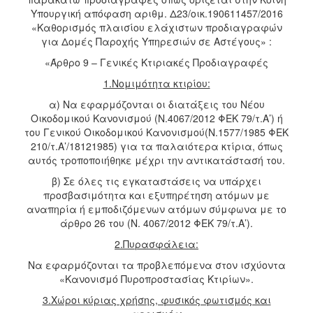
Υπουργική απόφαση αριθμ. Δ23/οικ.190611457/2016
«Καθορισμός πλαισίου ελάχιστων προδιαγραφών
για Δομές Παροχής Υπηρεσιών σε Αστέγους» :
«Άρθρο 9 – Γενικές Κτιριακές Προδιαγραφές
1.Νομιμότητα κτιρίου:
α) Να εφαρμόζονται οι διατάξεις του Νέου
Οικοδομικού Κανονισμού (Ν.4067/2012 ΦΕΚ 79/τ.Α’) ή
του Γενικού Οικοδομικού Κανονισμού(Ν.1577/1985 ΦΕΚ
210/τ.Α’/18121985) για τα παλαιότερα κτίρια, όπως
αυτός τροποποιήθηκε μέχρι την αντικατάστασή του.
β) Σε όλες τις εγκαταστάσεις να υπάρχει
προσβασιμότητα και εξυπηρέτηση ατόμων με
αναπηρία ή εμποδιζόμενων ατόμων σύμφωνα με το
άρθρο 26 του (Ν. 4067/2012 ΦΕΚ 79/τ.Α’).
2.Πυρασφάλεια:
Να εφαρμόζονται τα προβλεπόμενα στον ισχύοντα
«Κανονισμό Πυροπροστασίας Κτιρίων».
3.Χώροι κύριας χρήσης, φυσικός φωτισμός και