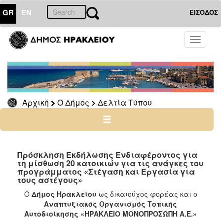
GR
EN
ΕΙΣΟΔΟΣ
Ο
Toggle
ΔΗΜΟΣ
navigati
Δελτία
Τύπου
Αρχείο
Αρχική
Ο Δήμος
Δελτία Τύπου
Ο
ΤΟΠΟΣ
ΜΑΣ
Πρόσκληση Εκδήλωσης Ενδιαφέροντος για
τη μίσθωση 20 κατοικιών για τις ανάγκες του
προγράμματος «Στέγαση και Εργασία για
ΠΟΛΙΤΙΣΜΟΣ
τους αστέγους»
Ο
Δήμος Ηρακλείου
ως δικαιούχος φορέας και ο
ΑΝΘΕΚΤΙΚΗ
Αναπτυξιακός Οργανισμός Τοπικής
ΠΟΛΗ
Αυτοδιοίκησης «ΗΡΑΚΛΕΙΟ ΜΟΝΟΠΡΟΣΩΠΗ Α.Ε.»