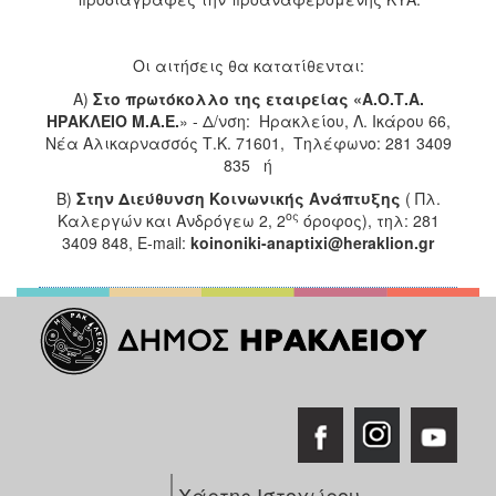
Οι αιτήσεις θα κατατίθενται:
Α)
Στο πρωτόκολλο της εταιρείας «Α.Ο.Τ.Α.
ΗΡΑΚΛΕΙΟ Μ.Α.Ε.
» - Δ/νση: Ηρακλείου, Λ. Ικάρου 66,
Νέα Αλικαρνασσός Τ.Κ. 71601, Τηλέφωνο: 281 3409
835 ή
Β)
Στην Διεύθυνση Κοινωνικής Ανάπτυξης
( Πλ.
ος
Καλεργών και Ανδρόγεω 2, 2
όροφος), τηλ: 281
3409 848, E-mail:
koinoniki
-
anaptixi
@
heraklion
.
gr
Χάρτης Ιστοχώρου