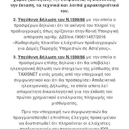
την έκταση, τα τεχνικά και λοιπά χαρακτηριστικά
του.
2.
Υπεύθυνη δήλωση του Ν.1599/86
με την οποία ο
προσφέρων δηλώνει ότι το ακίνητό του πληροί τις
προδιαγραφές όπως ορίζονται στην Κοινή Υπουργική
απόφαση αριθμ. Δ23/οικ.190611457/2016
«Καθορισμός πλαισίου ελάχιστων προδιαγραφών
για Δομές Παροχής Υπηρεσιών σε Αστέγους».
3.
Υπεύθυνη δήλωση του Ν.1599/86
με την οποία ο
προσφέρων επίσης δηλώνει ότι θα υποβάλει
ηλεκτρονική δήλωση των στοιχείων της μίσθωσης στο
ΤΑΧΙSΝΕΤ εντός μηνός από την υπογραφή του
συμφωνητικού και ότι θα προσκομίσει Αποδεικτικό
ηλεκτρονικής Δήλωσης, το οποίο αποτελεί
απαραίτητο δικαιολογητικό για την έκδοση του
πρώτου χρηματικού εντάλματος πληρωμής του
μισθώματος.
Πριν την υπογραφή των συμφωνητικών θα
πραγματοποιηθεί επιτόπιος έλεγχος προκειμένου
να διαπιστωθεί ότι πληρούνται οι ελάχιστες
προδιαγραφές την προαναφερόμενης ΚΥΑ.