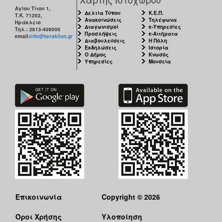
Αγίου Τίτου 1,
Δελτία Τύπου
Κ.Ε.Π.
Τ.Κ. 71202,
Ανακοινώσεις
Τηλέφωνα
Ηράκλειο
Διαγωνισμοί
e-Υπηρεσίες
Τηλ.: 2813-409000
Προσλήψεις
e-Αιτήματα
email:
info@heraklion.gr
Διαβουλεύσεις
Η Πόλη
Εκδηλώσεις
Ιστορία
Ο Δήμος
Κνωσός
Υπηρεσίες
Μουσεία
Επικοινωνία
Copyright © 2026
Όροι Χρήσης
Υλοποίηση