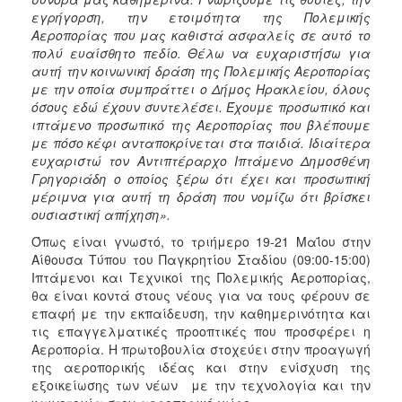
εγρήγορση, την ετοιμότητα της Πολεμικής
Αεροπορίας που μας καθιστά ασφαλείς σε αυτό το
πολύ ευαίσθητο πεδίο. Θέλω να ευχαριστήσω για
αυτή την κοινωνική δράση της Πολεμικής Αεροπορίας
με την οποία συμπράττει ο Δήμος Ηρακλείου, όλους
όσους εδώ έχουν συντελέσει. Έχουμε προσωπικό και
ιπτάμενο προσωπικό της Αεροπορίας που βλέπουμε
με πόσο κέφι ανταποκρίνεται στα παιδιά. Ιδιαίτερα
ευχαριστώ τον Αντιπτέραρχο Ιπτάμενο Δημοσθένη
Γρηγοριάδη ο οποίος ξέρω ότι έχει και προσωπική
μέριμνα για αυτή τη δράση που νομίζω ότι βρίσκει
ουσιαστική απήχηση».
Όπως είναι γνωστό, το τριήμερο 19-21 Μαΐου στην
Αίθουσα Τύπου του Παγκρητίου Σταδίου (09:00-15:00)
Ιπτάμενοι και Τεχνικοί της Πολεμικής Αεροπορίας,
θα είναι κοντά στους νέους για να τους φέρουν σε
επαφή με την εκπαίδευση, την καθημερινότητα και
τις επαγγελματικές προοπτικές που προσφέρει η
Αεροπορία. Η πρωτοβουλία στοχεύει στην προαγωγή
της αεροπορικής ιδέας και στην ενίσχυση της
εξοικείωσης των νέων με την τεχνολογία και την