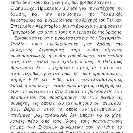
εκπαιδευτικούς και μαθητές που βρίσκονταν εκεί.
Ο Δήμαρχος Ηρακλείου μίλησε για την απήχηση της
δράσης και την ετοιμότητα της Πολεμικής
Αεροπορίας και ευχαρίστησε τον Αρχηγό του Γενικού
Επιτελείου Αεροπορίας Αντιπτέραρχο (Ι) Δημοσθένη
Γρηγοριάδη και όλους τους συντελεστές της δράσης:
« Βρισκόμαστε στις εγκαταστάσεις του Παγκρητίου
Σταδίου όπου υποδεχόμαστε μια δράση της
Πολεμικής Αεροπορίας στην οποία είμαστε
συνδιοργανωτές, η οποία απευθύνεται στα παιδιά
μας, στα παιδιά των σχολείων μας. Η Πολεμική
Αεροπορία λέει «ερχόμαστε εμείς σε εσάς» και
αυτό ακριβώς γίνεται εδώ. Με δύο προσομοιωτές
πτήσης F-16 και F-35, μια επαναλαμβανόμενη
δράση η οποία έχει πάρα πολύ μεγάλη απήχηση και
δίνει τη δυνατότητα στα παιδιά να βρεθούν σε ένα
περιβάλλον που προσομοιώνει σε ένα βαθμό τις
συνθήκες τις οποίες αντιμετωπίζουν οι ιπτάμενοί
μας. Βέβαια αυτό το οποίο αντιμετωπίζουν οι
ιπτάμενοι μας προφανώς δεν μπορεί να το ζήσει
κανείς πέρα από τους ίδιους, τους πραγματικούς
ήρωες των Ενόπλων Δυνάμεων που φυλάνε τα
σύνορα μας καθημερινά. Γνωρίζουμε τις θυσίες, την