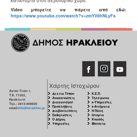
καινοτομία στον αεροπορικό χώρο.
Video
μπορείτε να πάρετε από εδώ:
https://www.youtube.com/watch?v=zmYV8hNLyFs
Χάρτης Ιστοχώρου
Αγίου Τίτου 1,
Δελτία Τύπου
Κ.Ε.Π.
Τ.Κ. 71202,
Ανακοινώσεις
Τηλέφωνα
Ηράκλειο
Διαγωνισμοί
e-Υπηρεσίες
Τηλ.: 2813-409000
Προσλήψεις
e-Αιτήματα
email:
info@heraklion.gr
Διαβουλεύσεις
Η Πόλη
Εκδηλώσεις
Ιστορία
Ο Δήμος
Κνωσός
Υπηρεσίες
Μουσεία