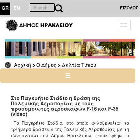
GR
EN
ΕΙΣΟΔΟΣ
Ο
Toggle
ΔΗΜΟΣ
navigati
Δελτία
Τύπου
Αρχείο
Αρχική
Ο Δήμος
Δελτία Τύπου
Ο
ΤΟΠΟΣ
ΜΑΣ
Στο Παγκρήτιο Στάδιο η δράση της
Πολεμικής Αεροπορίας με τους
προσομοιωτές αεροσκαφών F-16 και F-35
ΠΟΛΙΤΙΣΜΟΣ
(video)
Το Παγκρήτιο Στάδιο, στο οποίο φιλοξενείται το
ΑΝΘΕΚΤΙΚΗ
τριήμερο δράσεων της Πολεμικής Αεροπορίας με τη
ΠΟΛΗ
συνεργασία του Δήμου Ηρακλείου, επισκέφθηκε ο