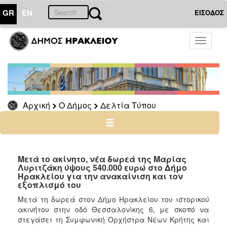
GR
EN
ΕΙΣΟΔΟΣ
Ο
Toggle
ΔΗΜΟΣ
navigati
Δελτία
Τύπου
Αρχείο
Αρχική
Ο Δήμος
Δελτία Τύπου
Ο
ΤΟΠΟΣ
ΜΑΣ
Μετά το ακίνητο, νέα δωρεά της Μαρίας
Λυριτζάκη ύψους 540.000 ευρώ στο Δήμο
Ηρακλείου για την ανακαίνιση και τον
ΠΟΛΙΤΙΣΜΟΣ
εξοπλισμό του
Μετά τη δωρεά στον Δήμο Ηρακλείου του ιστορικού
ΑΝΘΕΚΤΙΚΗ
ακινήτου στην οδό Θεσσαλονίκης 6, με σκοπό να
ΠΟΛΗ
στεγάσει τη Συμφωνική Ορχήστρα Νέων Κρήτης και