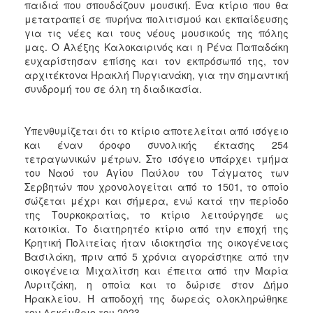
παιδιά που σπουδάζουν μουσική. Ένα κτίριο που θα
μετατραπεί σε πυρήνα πολιτισμού και εκπαίδευσης
για τις νέες και τους νέους μουσικούς της πόλης
μας. Ο Αλέξης Καλοκαιρινός και η Ρένα Παπαδάκη
ευχαρίστησαν επίσης και τον εκπρόσωπό της, τον
αρχιτέκτονα Ηρακλή Πυργιανάκη, για την σημαντική
συνδρομή του σε όλη τη διαδικασία.
Υπενθυμίζεται ότι το κτίριο αποτελείται από ισόγειο
και έναν όροφο συνολικής έκτασης 254
τετραγωνικών μέτρων. Στο ισόγειο υπάρχει τμήμα
του Ναού του Αγίου Παύλου του Τάγματος των
Σερβητών που χρονολογείται από το 1501, το οποίο
σώζεται μέχρι και σήμερα, ενώ κατά την περίοδο
της Τουρκοκρατίας, το κτίριο λειτούργησε ως
κατοικία. Το διατηρητέο κτίριο από την εποχή της
Κρητική Πολιτείας ήταν ιδιοκτησία της οικογένειας
Βασιλάκη, πριν από 5 χρόνια αγοράστηκε από την
οικογένεια Μιχαλίτση και έπειτα από την Μαρία
Λυριτζάκη, η οποία και το δώρισε στον Δήμο
Ηρακλείου. Η αποδοχή της δωρεάς ολοκληρώθηκε
τον Δεκέμβριο του 2023.