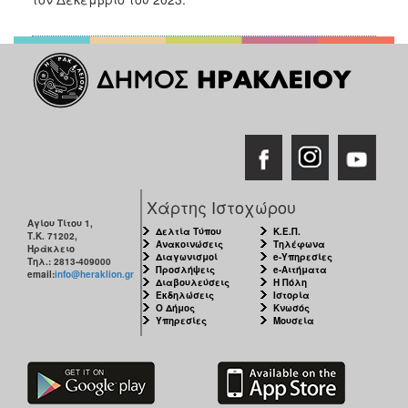
Χάρτης Ιστοχώρου
Αγίου Τίτου 1,
Δελτία Τύπου
Κ.Ε.Π.
Τ.Κ. 71202,
Ανακοινώσεις
Τηλέφωνα
Ηράκλειο
Διαγωνισμοί
e-Υπηρεσίες
Τηλ.: 2813-409000
Προσλήψεις
e-Αιτήματα
email:
info@heraklion.gr
Διαβουλεύσεις
Η Πόλη
Εκδηλώσεις
Ιστορία
Ο Δήμος
Κνωσός
Υπηρεσίες
Μουσεία