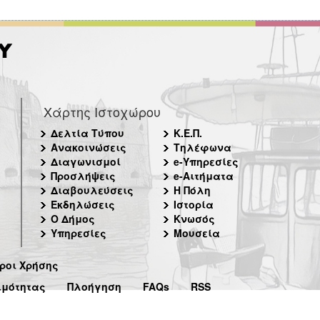
Χάρτης Ιστοχώρου
Δελτία Τύπου
Κ.Ε.Π.
Ανακοινώσεις
Τηλέφωνα
Διαγωνισμοί
e-Υπηρεσίες
Προσλήψεις
e-Αιτήματα
Διαβουλεύσεις
Η Πόλη
Εκδηλώσεις
Ιστορία
Ο Δήμος
Κνωσός
Υπηρεσίες
Μουσεία
ροι Χρήσης
ιμότητας
Πλοήγηση
FAQs
RSS