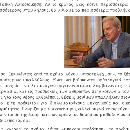
 Τοπική Αυτοδιοίκηση: Αν το κράτος μας έδινε περισσότε
σσότερους υπαλλήλους, θα λύναμε τα περισσότερα προβλήμ
σο, ξεκινώντας από το σχήμα λόγου «υποστελέχωση», το ζ
σσότερους υπαλλήλους. Είναι να βρίσκονται ορθολογικά κατ
ς τους σε ένα λειτουργικό οργανόγραμμα, λαμβάνοντας επίσ
εργασία, και τις προσδοκίες των ανθρώπων στην κοινωνία του 
ς για τους νέους ανθρώπους, θέσεις μονίμων υπαλλήλων στον 
α, είτε πρόκειται για διπλωματούχους μηχανικούς και οικ
ριότητας; Γνωρίζουμε την απάντηση, αλλά συχνά αποφεύγουμ
εκτίμηση της δομής και των ορίων του δημόσιου μισθολογίου, 
ιδιωτικό τομέα.
ό,τι αφορά το σχήμα λόγου «υποχρηματοδότηση», το πράγ