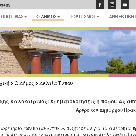
09409
ΤΟΠΟΣ ΜΑΣ
Ο ΔΗΜΟΣ
ΠΟΛΙΤΙΣΜΟΣ
ΑΝΘΕΚΤΙΚΗ
χική
Ο Δήμος
Δελτία Τύπου
ξης Καλοκαιρινός: Χρηματοδοτήσεις ή πόροι; Ας απ
Άρθρο του Δημάρχου Ηρακ
 αφετηρία των καταθλιπτικών συζητήσεων για τα αμέτρητα π
ά το στερεότυπο: «υποχρηματοδότηση και υποστελέχωση». Είν