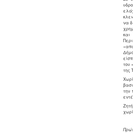
υδρο
ελάχ
κλει
να δ
χρημ
και
Περ
«απ
Δήμο
είσπ
του 
της 
Χωρ
βασι
την 
εντέ
Ζητή
χωρί
Πρώτ