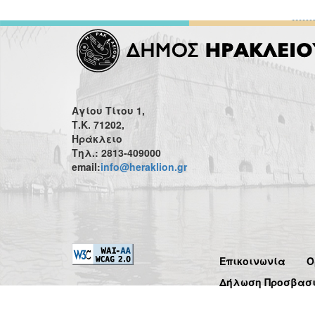
Αγίου Τίτου 1,
Τ.Κ. 71202,
Ηράκλειο
Τηλ.: 2813-409000
email:
info@heraklion.gr
Επικοινωνία
Ό
Δήλωση Προσβασ