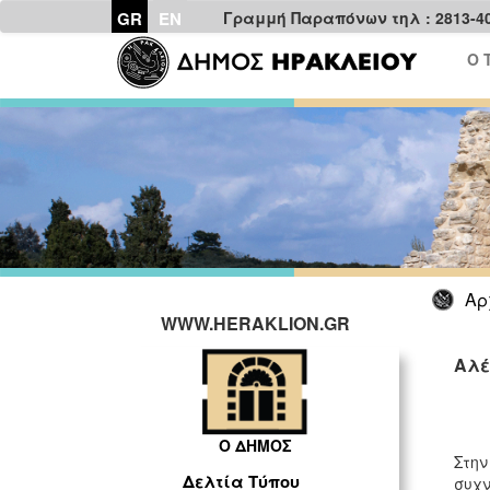
GR
EN
Γραμμή Παραπόνων τηλ : 2813-4
Ο 
Αρ
WWW.HERAKLION.GR
Αλέ
Ο ΔΗΜΟΣ
Στην
Δελτία Τύπου
συχν