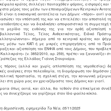
κέφαλο κράτος συλλέγει πανταχόθεν φόρους, εισφορές και τ
ιστο μέρος τους μέσω των επονομαζόμενων Κεντρικών Αυτοτε
δί είναι η οικονομική αυτοτέλεια των Δήμων: «πόροι» αντί γι
ιασώσει την υπόστασή της και να επιτελέσει την αποστολή τη
ατοδοτήσεις και να διεκδικήσει αποφασιστικά τη συμμετοχή 
 το μερίδιο της ευθύνης της για την ορθή αξιοποίησή τ
ιβαλλοντικό Τέλος, Τέλος Ανθεκτικότητας, Ειδικό Πρόστ
αλλοτριώνονται» σήμερα από το κεντρικό κράτος και ψήγμ
υς μέσω των ΚΑΠ ή με μικρές επιχορηγήσεις από το Πράσ
ραξη και αξιοποίηση του ΕΝΦΙΑ από τους Δήμους, που προβλεπ
«Καλλικράτη» (ν. 3852/2010, αρ. 259), πρέπει να ξανανοίξει 
Τράπεζας της Ελλάδας Γιάννη Στουρνάρα.
ίς πόρους (αλλά και χωρίς απλοποίηση της νομοθεσίας) δ
κές ανάγκες στην πολεοδομία, τη διαμόρφωση του δημόσιου χ
πολιτική προστασία, τη σχολική στέγη, την κοινωνική μέρι
λει στη χώρα μας αν χρειαζόμαστε τους Δήμους και γιατί.
ματα όπως αυτά, και άλλα, θα τεθούν στο επικείμενο συνέ
ς να συνεχίζουμε να γυρίζουμε στον ίδιο φαύλο κύκλο.
η δημοσίευση, εφημερίδα Τα Νέα, 05/11/2025