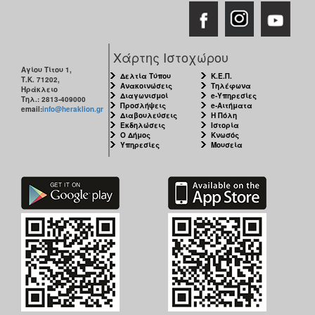
Χάρτης Ιστοχώρου
Αγίου Τίτου 1,
Δελτία Τύπου
Κ.Ε.Π.
Τ.Κ. 71202,
Ανακοινώσεις
Τηλέφωνα
Ηράκλειο
Διαγωνισμοί
e-Υπηρεσίες
Τηλ.: 2813-409000
Προσλήψεις
e-Αιτήματα
email:
info@heraklion.gr
Διαβουλεύσεις
Η Πόλη
Εκδηλώσεις
Ιστορία
Ο Δήμος
Κνωσός
Υπηρεσίες
Μουσεία