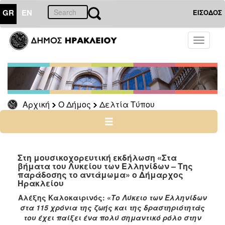
GR
EN
ΕΙΣΟΔΟΣ
Ο
Toggle
ΔΗΜΟΣ
navigati
Δελτία
Τύπου
Αρχείο
Αρχική
Ο Δήμος
Δελτία Τύπου
Ο
ΤΟΠΟΣ
ΜΑΣ
Στη μουσικοχορευτική εκδήλωση «Στα
βήματα του Λυκείου των Ελληνίδων – Της
παράδοσης το αντάμωμα» ο Δήμαρχος
ΠΟΛΙΤΙΣΜΟΣ
Ηρακλείου
Αλέξης Καλοκαιρινός: «
Το Λύκειο των Ελληνίδων
ΑΝΘΕΚΤΙΚΗ
στα 115 χρόνια της ζωής και της δραστηριότητάς
ΠΟΛΗ
του έχει παίξει ένα πολύ σημαντικό ρόλο στην