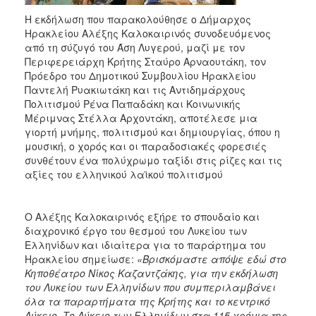
Η εκδήλωση που παρακολούθησε ο Δήμαρχος
Ηρακλείου Αλέξης Καλοκαιρινός συνοδευόμενος
από τη σύζυγό του Άση Λυγερού, μαζί με τον
Περιφερειάρχη Κρήτης Σταύρο Αρναουτάκη, τον
Πρόεδρο του Δημοτικού Συμβουλίου Ηρακλείου
Παντελή Ρυακιωτάκη και τις Αντιδημάρχους
Πολιτισμού Ρένα Παπαδάκη και Κοινωνικής
Μέριμνας Στέλλα Αρχοντάκη, αποτέλεσε μια
γιορτή μνήμης, πολιτισμού και δημιουργίας, όπου η
μουσική, ο χορός και οι παραδοσιακές φορεσιές
συνθέτουν ένα πολύχρωμο ταξίδι στις ρίζες και τις
αξίες του ελληνικού λαϊκού πολιτισμού
Ο Αλέξης Καλοκαιρινός εξήρε το σπουδαίο και
διαχρονικό έργο του θεσμού του Λυκείου των
Ελληνίδων και ιδιαίτερα για το παράρτημα του
Ηρακλείου σημείωσε:
«Βρισκόμαστε απόψε εδώ στο
Κηποθέατρο Νίκος Καζαντζάκης, για την εκδήλωση
του Λυκείου των Ελληνίδων που συμπεριλαμβάνει
όλα τα παραρτήματα της Κρήτης και το κεντρικό
Λύκειο. Το Λύκειο των Ελληνίδων στα 115 χρόνια της