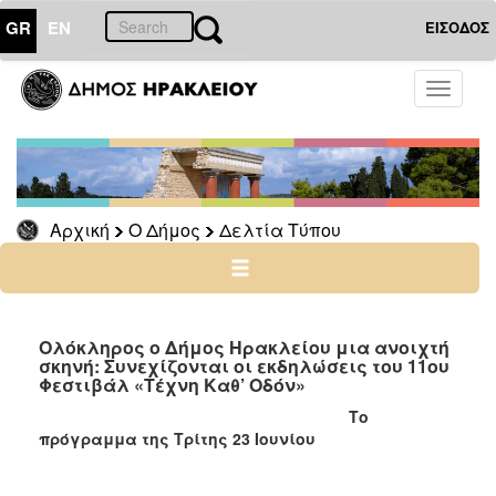
GR
EN
ΕΙΣΟΔΟΣ
Ο
Toggle
ΔΗΜΟΣ
navigati
Δελτία
Τύπου
Αρχείο
Αρχική
Ο Δήμος
Δελτία Τύπου
Ο
ΤΟΠΟΣ
ΜΑΣ
Ολόκληρος ο Δήμος Ηρακλείου μια ανοιχτή
σκηνή: Συνεχίζονται οι εκδηλώσεις του 11ου
Φεστιβάλ «Τέχνη Καθ’ Οδόν»
ΠΟΛΙΤΙΣΜΟΣ
Το
πρόγραμμα της Τρίτης 23 Ιουνίου
ΑΝΘΕΚΤΙΚΗ
ΠΟΛΗ