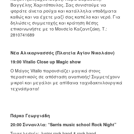
Βαγγέλης Χαριτόπουλος. Σας συνιστούμε να
φοράτε άνετα ρούχα και κατάλληλα υποδήματα
καθώς και να έχετε μαζί σας καπέλο και νερό. Για
δηλώσεις συμμετοχής και κράτηση θέσης
επικοινωνήστε με το Μουσείο Καζαντζάκη. Τ.:
2810741689
Νέα Αλικαρνασσός (Πλατεία Αγίου Νικολάου)
19:00
Vitalio
C
lose up
Magic
show
Ο Μάγος Vitalio παρουσιάζει μαγικά στους
περαστικούς σε απόσταση αναπνοής! Συμμετέχουν
μικροί και μεγάλοι με απίθανα ταχυδακτυλουργικά
τεχνάσματα!
Πάρκο Γεωργιάδη
20:00 Συναυλία: “
Sarris
music
school
Rock
Night
”
Συντελεστές: Junior rock band & rock band