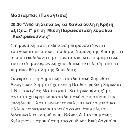
Μασταμπάς (Παναγίτσα)
20:30 "Από τη Στεία ως τα Χανιά ούλη η Κρήτη
αξίζει...!" με τη Μικτή Παραδοσιακή Χορωδία
"Καστρωδούντες"
Στη μουσική αυτή εκδήλωση παρουσιάζονται
τραγούδια από τους τέσσερις Νομούς της Κρήτης, τα
οποία αποδίδονται με πρωτότυπο και πειραματικό
τρόπο σε μονοφωνική χορωδιακή εκτέλεση από τα
περίπου 60 μέλη της Χορωδίας.
Συμπράττει η Δημοτική Παραδοσιακή Χορωδία
Ανωγείων. Συμμετέχει και η Παιδοεφηβική Χορωδία
Ι. Ν. Παναγίας Μασταμπά "Καστρωδούντες" με
αντίστοιχο κρητικό παραδοσιακό ρεπερτόριο.Την
εκδήλωση πλαισιώνουν αποκλειστικά κρητικά και
ελληνικά παραδοσιακά όργανα. Επιμέλεια -
διδασκαλία - διεύθυνση: Θάνος Α. Γιακουμάκης
Κείμενα - παρουσίαση τραγουδιών: Κική Αργυρίου