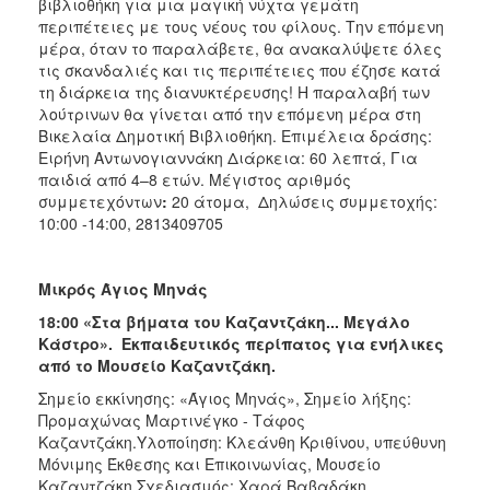
βιβλιοθήκη για μια μαγική νύχτα γεμάτη
περιπέτειες με τους νέους του φίλους. Την επόμενη
μέρα, όταν το παραλάβετε, θα ανακαλύψετε όλες
τις σκανδαλιές και τις περιπέτειες που έζησε κατά
τη διάρκεια της διανυκτέρευσης! Η παραλαβή των
λούτρινων θα γίνεται από την επόμενη μέρα στη
Βικελαία Δημοτική Βιβλιοθήκη. Επιμέλεια δράσης:
Ειρήνη Αντωνογιαννάκη Διάρκεια: 60 λεπτά, Για
παιδιά από 4–8 ετών. Μέγιστος αριθμός
συμμετεχόντων
:
20 άτομα, Δηλώσεις συμμετοχής:
10:00 -14:00, 2813409705
Μικρός Άγιος Μηνάς
18:00 «Στα βήματα του Καζαντζάκη... Μεγάλο
Κάστρο». Εκπαιδευτικός περίπατος για ενήλικες
από το Μουσείο Καζαντζάκη.
Σημείο εκκίνησης: «Άγιος Μηνάς», Σημείο λήξης:
Προμαχώνας Μαρτινέγκο - Τάφος
Καζαντζάκη.Υλοποίηση: Κλεάνθη Κριθίνου, υπεύθυνη
Μόνιμης Έκθεσης και Επικοινωνίας, Μουσείο
Καζαντζάκη.Σχεδιασμός: Χαρά Βαβαδάκη,