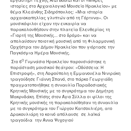
ιστορίες στο Αρχαιολογικό Μουσείο Ηρακλείου» με
θέμα Κλεάνθης Σιδηρόπουλος: «Μια ιστορία
αρχαιοκαπηλίας γλυπτών από τη Γόρτυνα». Οι
μουσικόφιλοι είχαν την ευκαιρία να
παρακολουθήσουν στην πλατεία Ελευθερίας τη
«Γιορτή της Μουσικής... στο δρόμο» και να
απολαύσουν ποιοτική μουσική από τη Φιλαρμονική
Ορχήστρα του Δήμου Ηρακλείου που γιόρτασε την
Παγκόσμια Ημέρα Μουσικής.
Ο
Στο 6
Γυμνάσιο Ηρακλείου παρουσιάστηκε η
παράσταση μουσικού θεάτρου: «Οδύσσεια: Η
Επιστροφή», στη Λοφούπολη η Εμμανουέλα Νινιράκη
τραγούδησε Γιάννη Σπανό, στο πάρκο Γεωργιάδη
πραγματοποιήθηκε η συναυλία Παραδοσιακής
Κρητικής Μουσικής με το συγκρότημα του Δημήτρη
Μακρυδάκη. Επίσης στον Άγιο Σύλλα οι φίλοι της
Κρητικής μουσικής τη παρακολούθησαν τη συναυλία
με το συγκρότημα του Γιώργου Κατσουλιέρη, ατο
Δρακουλιάρη το κοινό απόλαυσε σε λαϊκά
τραγούδια την Άννα Ψυχογιού