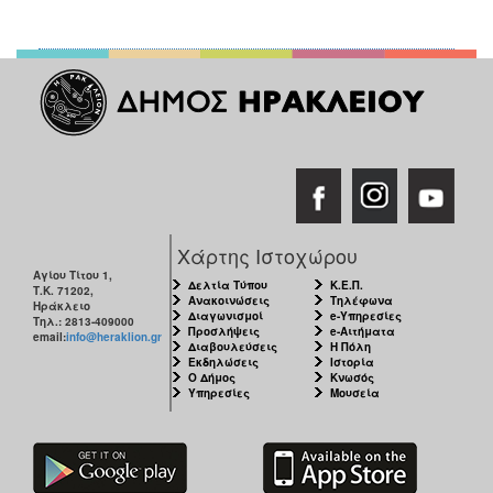
Χάρτης Ιστοχώρου
Αγίου Τίτου 1,
Δελτία Τύπου
Κ.Ε.Π.
Τ.Κ. 71202,
Ανακοινώσεις
Τηλέφωνα
Ηράκλειο
Διαγωνισμοί
e-Υπηρεσίες
Τηλ.: 2813-409000
Προσλήψεις
e-Αιτήματα
email:
info@heraklion.gr
Διαβουλεύσεις
Η Πόλη
Εκδηλώσεις
Ιστορία
Ο Δήμος
Κνωσός
Υπηρεσίες
Μουσεία