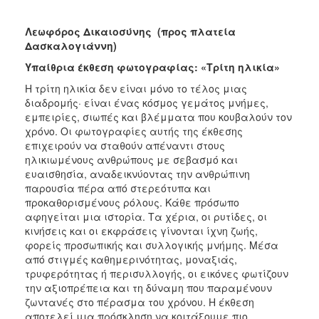
Λεωφόρος Δικαιοσύνης
(προς πλατεία
Δασκαλογιάννη)
Υπαίθρια έκθεση φωτογραφίας: «Τρίτη ηλικία»
Η τρίτη ηλικία δεν είναι μόνο το τέλος μιας
διαδρομής· είναι ένας κόσμος γεμάτος μνήμες,
εμπειρίες, σιωπές και βλέμματα που κουβαλούν τον
χρόνο. Οι φωτογραφίες αυτής της έκθεσης
επιχειρούν να σταθούν απέναντι στους
ηλικιωμένους ανθρώπους με σεβασμό και
ευαισθησία, αναδεικνύοντας την ανθρώπινη
παρουσία πέρα από στερεότυπα και
προκαθορισμένους ρόλους. Κάθε πρόσωπο
αφηγείται μια ιστορία. Τα χέρια, οι ρυτίδες, οι
κινήσεις και οι εκφράσεις γίνονται ίχνη ζωής,
φορείς προσωπικής και συλλογικής μνήμης. Μέσα
από στιγμές καθημερινότητας, μοναξιάς,
τρυφερότητας ή περισυλλογής, οι εικόνες φωτίζουν
την αξιοπρέπεια και τη δύναμη που παραμένουν
ζωντανές στο πέρασμα του χρόνου. Η έκθεση
αποτελεί μια πρόσκληση να κοιτάξουμε πιο