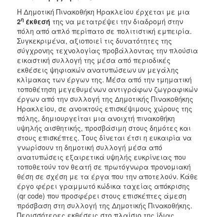
Η Δημοτική Πινακοθήκη Ηρακλείου έρχεται με μια
η
2
έκθεσή
της να μετατρέψει την διαδρομή στην
πόλη από απλό περίπατο σε πολιτιστική εμπειρία.
Συγκεκριμένα, αξιοποιεί τις δυνατότητες της
σύγχρονης τεχνολογίας προβάλλοντας την πλούσια
εικαστική συλλογή της μέσα από περιοδικές
εκθέσεις ψηφιακών ανατυπώσεων uv μεγάλης
κλίμακας των έργων της. Μέσα από την τμηματική
τοποθέτηση μεγεθυμένων αντιγράφων ζωγραφικών
έργων από την συλλογή της Δημοτικής Πινακοθήκης
Ηρακλείου, σε ανοικτούς επισκέψιμους χώρους της
πόλης, δημιουργείται μια ανοιχτή πινακοθήκη
υψηλής αισθητικής, προσβάσιμη στους δημότες και
στους επισκέπτες. Τους δίνεται έτσι η ευκαιρία να
γνωρίσουν τη δημοτική συλλογή μέσα από
ανατυπώσεις εξαιρετικά υψηλής ευκρίνειας που
τοποθετούν τον θεατή σε πρωτόγνωρα προνομιακή
θέση σε σχέση με τα έργα που την αποτελούν. Κάθε
έργο φέρει γραμμωτό κώδικα ταχείας απόκρισης
(qr code) που προσφέρει στους επισκέπτες άμεση
πρόσβαση στη συλλογή της Δημοτικής Πινακοθήκης.
Περισσότερες εκθέσεις στο πλαίσιο της ίδιας