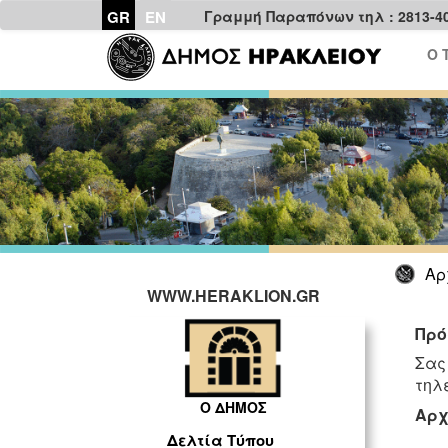
GR
EN
Γραμμή Παραπόνων τηλ : 2813-4
Ο 
Αρ
WWW.HERAKLION.GR
Πρό
Σας 
τηλ
Ο ΔΗΜΟΣ
Αρχ
Δελτία Τύπου