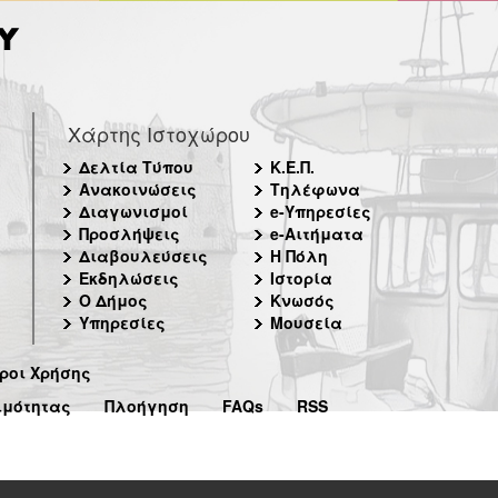
Χάρτης Ιστοχώρου
Δελτία Τύπου
Κ.Ε.Π.
Ανακοινώσεις
Τηλέφωνα
Διαγωνισμοί
e-Υπηρεσίες
Προσλήψεις
e-Αιτήματα
Διαβουλεύσεις
Η Πόλη
Εκδηλώσεις
Ιστορία
Ο Δήμος
Κνωσός
Υπηρεσίες
Μουσεία
ροι Χρήσης
ιμότητας
Πλοήγηση
FAQs
RSS