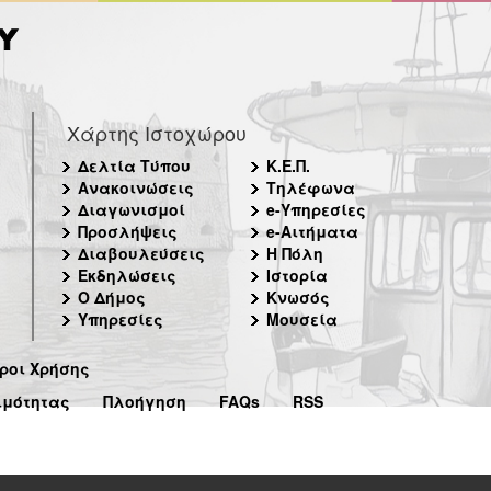
Χάρτης Ιστοχώρου
Δελτία Τύπου
Κ.Ε.Π.
Ανακοινώσεις
Τηλέφωνα
Διαγωνισμοί
e-Υπηρεσίες
Προσλήψεις
e-Αιτήματα
Διαβουλεύσεις
Η Πόλη
Εκδηλώσεις
Ιστορία
Ο Δήμος
Κνωσός
Υπηρεσίες
Μουσεία
ροι Χρήσης
ιμότητας
Πλοήγηση
FAQs
RSS