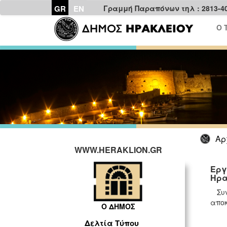
GR
EN
Γραμμή Παραπόνων τηλ : 2813-4
Ο 
Αρ
WWW.HERAKLION.GR
Εργ
Ηρα
Συ
αποκ
Ο ΔΗΜΟΣ
Δελτία Τύπου