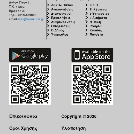
Αγίου Τίτου 1,
Δελτία Τύπου
Κ.Ε.Π.
Τ.Κ. 71202,
Ανακοινώσεις
Τηλέφωνα
Ηράκλειο
Διαγωνισμοί
e-Υπηρεσίες
Τηλ.: 2813-409000
Προσλήψεις
e-Αιτήματα
email:
info@heraklion.gr
Διαβουλεύσεις
Η Πόλη
Εκδηλώσεις
Ιστορία
Ο Δήμος
Κνωσός
Υπηρεσίες
Μουσεία
Επικοινωνία
Copyright © 2026
Όροι Χρήσης
Υλοποίηση