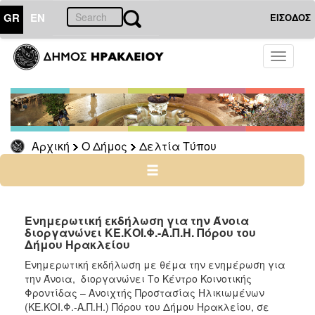
GR
EN
ΕΙΣΟΔΟΣ
Ο
Toggle
ΔΗΜΟΣ
navigati
Δελτία
Τύπου
Αρχείο
Αρχική
Ο Δήμος
Δελτία Τύπου
Ο
ΤΟΠΟΣ
ΜΑΣ
Ενημερωτική εκδήλωση για την Άνοια
διοργανώνει ΚΕ.ΚΟΙ.Φ.-Α.Π.Η. Πόρου του
Δήμου Ηρακλείου
ΠΟΛΙΤΙΣΜΟΣ
Eνημερωτική εκδήλωση με θέμα την ενημέρωση για
την Άνοια, διοργανώνει Το Κέντρο Κοινοτικής
ΑΝΘΕΚΤΙΚΗ
ΠΟΛΗ
Φροντίδας – Ανοιχτής Προστασίας Ηλικιωμένων
(ΚΕ.ΚΟΙ.Φ.-Α.Π.Η.) Πόρου του Δήμου Ηρακλείου, σε