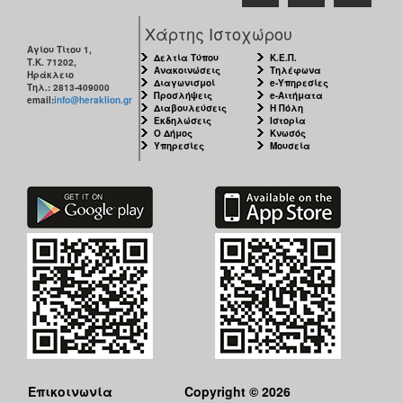
Χάρτης Ιστοχώρου
Αγίου Τίτου 1,
Δελτία Τύπου
Κ.Ε.Π.
Τ.Κ. 71202,
Ανακοινώσεις
Τηλέφωνα
Ηράκλειο
Διαγωνισμοί
e-Υπηρεσίες
Τηλ.: 2813-409000
Προσλήψεις
e-Αιτήματα
email:
info@heraklion.gr
Διαβουλεύσεις
Η Πόλη
Εκδηλώσεις
Ιστορία
Ο Δήμος
Κνωσός
Υπηρεσίες
Μουσεία
Επικοινωνία
Copyright © 2026