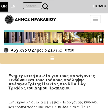
GR
EN
ΕΙΣΟΔΟΣ
Ο
Toggle
ΔΗΜΟΣ
navigati
Δελτία
Τύπου
Αρχείο
Αρχική
Ο Δήμος
Δελτία Τύπου
Ο
ΤΟΠΟΣ
ΜΑΣ
Ενημερωτική ομιλία για τους παράγοντες
κινδύνου και τους τρόπους πρόληψης
πτώσεων Τρίτης Ηλικίας στο ΚΗΦΗ Αγ.
ΠΟΛΙΤΙΣΜΟΣ
Τριάδας του Δήμου Ηρακλείου
ΑΝΘΕΚΤΙΚΗ
ΠΟΛΗ
Ενημερωτική ομιλία με θέμα «Παράγοντες κινδύνου
και τρόποι πρόληψης για τις πτώσεις στην Τρίτη