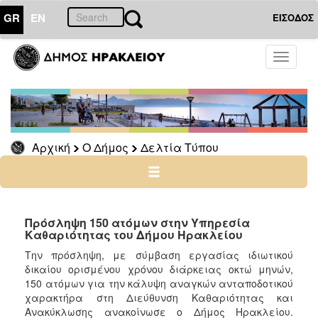
GR
EN
ΕΙΣΟΔΟΣ
Ο
Toggle
ΔΗΜΟΣ
navigati
Δελτία
Τύπου
Αρχείο
Αρχική
Ο Δήμος
Δελτία Τύπου
Ο
ΤΟΠΟΣ
ΜΑΣ
Πρόσληψη 150 ατόμων στην Υπηρεσία
Καθαριότητας του Δήμου Ηρακλείου
ΠΟΛΙΤΙΣΜΟΣ
Την πρόσληψη, με σύμβαση εργασίας ιδιωτικού
δικαίου ορισμένου χρόνου διάρκειας οκτώ μηνών,
150 ατόμων για την κάλυψη αναγκών ανταποδοτικού
ΑΝΘΕΚΤΙΚΗ
ΠΟΛΗ
χαρακτήρα στη Διεύθυνση Καθαριότητας και
Ανακύκλωσης ανακοίνωσε ο Δήμος Ηρακλείου.