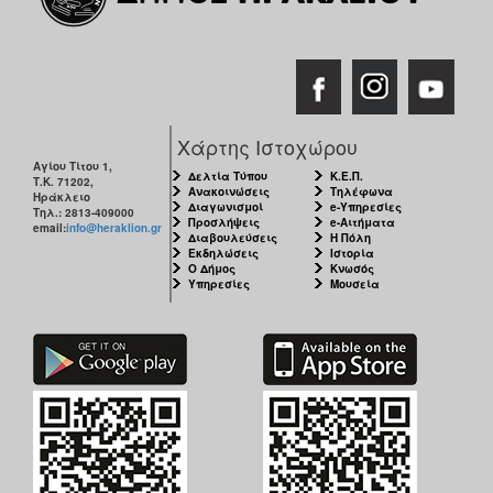
Χάρτης Ιστοχώρου
Αγίου Τίτου 1,
Δελτία Τύπου
Κ.Ε.Π.
Τ.Κ. 71202,
Ανακοινώσεις
Τηλέφωνα
Ηράκλειο
Διαγωνισμοί
e-Υπηρεσίες
Τηλ.: 2813-409000
Προσλήψεις
e-Αιτήματα
email:
info@heraklion.gr
Διαβουλεύσεις
Η Πόλη
Εκδηλώσεις
Ιστορία
Ο Δήμος
Κνωσός
Υπηρεσίες
Μουσεία