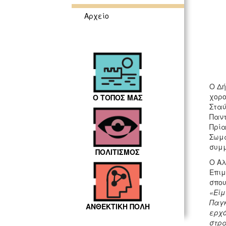
Αρχείο
Ο Δή
χορο
Ο ΤΟΠΟΣ ΜΑΣ
Σταύ
Παντ
Πρία
Σωμά
συμμ
ΠΟΛΙΤΙΣΜΟΣ
Ο Αλ
Επιμ
σπου
«Είμ
Παγκ
ΑΝΘΕΚΤΙΚΗ ΠΟΛΗ
ερχό
στρα