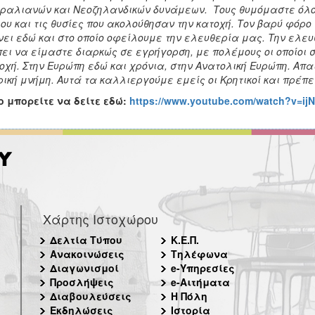
ραλιανών και Νεοζηλανδικών δυνάμεων. Τους θυμόμαστε όλο
ου και τις θυσίες που ακολούθησαν την κατοχή. Τον βαρύ φόρ
ει εδώ και στο οποίο οφείλουμε την ελευθερία μας. Την ελε
ει να είμαστε διαρκώς σε εγρήγορση, με πολέμους οι οποίοι σ
οχή. Στην Ευρώπη εδώ και χρόνια, στην Ανατολική Ευρώπη. Απα
ρική μνήμη. Αυτά τα καλλιεργούμε εμείς οι Κρητικοί και πρέπ
o μπορείτε να δείτε εδώ:
https://www.youtube.com/watch?v=i
Χάρτης Ιστοχώρου
Δελτία Τύπου
Κ.Ε.Π.
Ανακοινώσεις
Τηλέφωνα
Διαγωνισμοί
e-Υπηρεσίες
Προσλήψεις
e-Αιτήματα
Διαβουλεύσεις
Η Πόλη
Εκδηλώσεις
Ιστορία