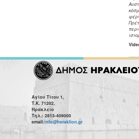
Αυστ
κόσμ
φέρν
Πρέπ
περι
ιστο
Vide
Αγίου Τίτου 1,
Τ.Κ. 71202,
Ηράκλειο
Τηλ.: 2813-409000
email:
info@heraklion.gr