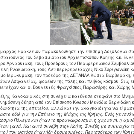
μαρχος Ηρακλείου παρακολούθησε την επίσημη Δοξολογία στον
στατούντος του Σεβασμιότατου Αρχιεπισκόπου Κρήτης κ.κ. Ευγε
ρο Αρναουτάκη, τους Πρόεδρους του Περιφερειακού Συμβουλίο
ελή Ρυακιωτάκη, τους Αντιπεριφερειάρχες Νίκο Συριγωνάκη κ
μο Ιερωνυμάκη, τον πρόεδρο της ΔΕΠΑΝΑΛ Κώστα Βαρβεράκη,
των Ασφαλείας, φορέων της πόλης και πλήθος κόσμου. Στις ε
ετείχαν και οι Βουλευτές Φραγκίσκος Παρασύρης και Χάρης
έξης Καλοκαιρινός στη συνέχεια κατέθεσε στεφάνι στο Μνημε
νημόσυνη δέηση από τον Επίσκοπο Κνωσού Μεθόδιο Βερνιδάκη 
δαιότητα της επετείου, αλλά και την αναγκαιότητα να είμασ
αστε εδώ για την Επέτειο της Μάχης της Κρήτης. Ενός γεγονότ
όσμιο Πόλεμο και ήταν το προανάκρουσμα, η χαραυγή, η αμυ
ταν ξανά. Και αυτό συνέβη στην Κρήτη. Συνέβη με συμμαχία τ
τού που ωστόσο ήταν ήδη δεσμευμένος. Περισσότερο των Κρητ