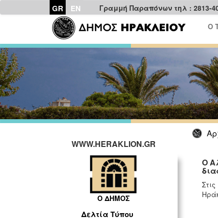
GR
EN
Γραμμή Παραπόνων τηλ : 2813-4
Ο 
Αρ
WWW.HERAKLION.GR
Ο Α
δια
Στις
Ηράκ
Ο ΔΗΜΟΣ
Δελτία Τύπου