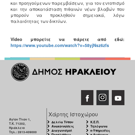
και προηγούμενων παρεμβάσεων, για τον εντοπισμό
και την αποκατάσταση πιθανών νέων βλαβών που
μπορούν να προκληθούν σημειακά, λόγω
παλαιότητας των δικτύων.
Video
μπορείτε να πάρετε από εδώ:
https://www.youtube.com/watch?v=58yjNsz6zfs
Χάρτης Ιστοχώρου
Αγίου Τίτου 1,
Δελτία Τύπου
Κ.Ε.Π.
Τ.Κ. 71202,
Ανακοινώσεις
Τηλέφωνα
Ηράκλειο
Διαγωνισμοί
e-Υπηρεσίες
Τηλ.: 2813-409000
Προσλήψεις
e-Αιτήματα