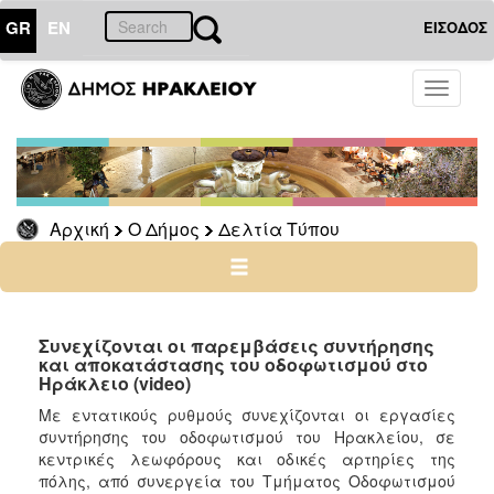
GR
EN
ΕΙΣΟΔΟΣ
Ο
Toggle
ΔΗΜΟΣ
navigati
Δελτία
Τύπου
Αρχείο
Αρχική
Ο Δήμος
Δελτία Τύπου
Ο
ΤΟΠΟΣ
ΜΑΣ
Συνεχίζονται οι παρεμβάσεις συντήρησης
και αποκατάστασης του οδοφωτισμού στο
Ηράκλειο (video)
ΠΟΛΙΤΙΣΜΟΣ
Με εντατικούς ρυθμούς συνεχίζονται οι εργασίες
συντήρησης του οδοφωτισμού του Ηρακλείου, σε
ΑΝΘΕΚΤΙΚΗ
ΠΟΛΗ
κεντρικές λεωφόρους και οδικές αρτηρίες της
πόλης, από συνεργεία του Τμήματος Οδοφωτισμού