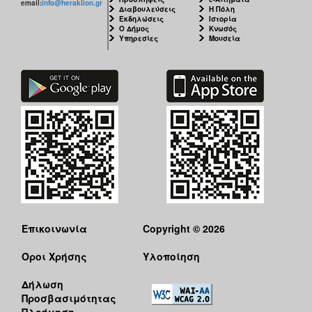
email:
info@heraklion.gr
Διαβουλεύσεις
Η Πόλη
Εκδηλώσεις
Ιστορία
Ο Δήμος
Κνωσός
Υπηρεσίες
Μουσεία
Επικοινωνία
Copyright © 2026
Όροι Χρήσης
Υλοποίηση
Δήλωση
Προσβασιμότητας
Πλοήγηση