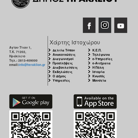
Χάρτης Ιστοχώρου
Αγίου Τίτου 1,
Δελτία Τύπου
Κ.Ε.Π.
Τ.Κ. 71202,
Ανακοινώσεις
Τηλέφωνα
Ηράκλειο
Διαγωνισμοί
e-Υπηρεσίες
Τηλ.: 2813-409000
Προσλήψεις
e-Αιτήματα
email:
info@heraklion.gr
Διαβουλεύσεις
Η Πόλη
Εκδηλώσεις
Ιστορία
Ο Δήμος
Κνωσός
Υπηρεσίες
Μουσεία