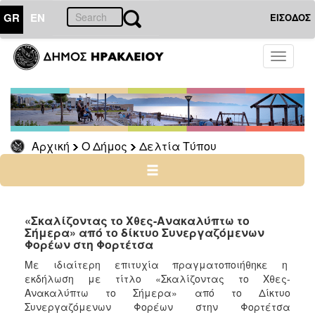
GR
EN
ΕΙΣΟΔΟΣ
Ο
Toggle
ΔΗΜΟΣ
navigati
Δελτία
Τύπου
Αρχείο
Αρχική
Ο Δήμος
Δελτία Τύπου
Ο
ΤΟΠΟΣ
ΜΑΣ
«Σκαλίζοντας το Χθες-Ανακαλύπτω το
Σήμερα» από το δίκτυο Συνεργαζόμενων
Φορέων στη Φορτέτσα
ΠΟΛΙΤΙΣΜΟΣ
Με ιδιαίτερη επιτυχία πραγματοποιήθηκε η
εκδήλωση με τίτλο «Σκαλίζοντας το Χθες-
ΑΝΘΕΚΤΙΚΗ
ΠΟΛΗ
Ανακαλύπτω το Σήμερα» από το Δίκτυο
Συνεργαζόμενων Φορέων στην Φορτέτσα