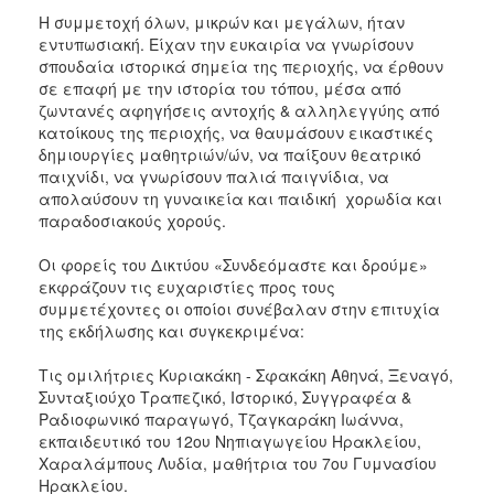
Η συμμετοχή όλων, μικρών και μεγάλων, ήταν
εντυπωσιακή. Είχαν την ευκαιρία να γνωρίσουν
σπουδαία ιστορικά σημεία της περιοχής, να έρθουν
σε επαφή με την ιστορία του τόπου, μέσα από
ζωντανές αφηγήσεις αντοχής & αλληλεγγύης από
κατοίκους της περιοχής, να θαυμάσουν εικαστικές
δημιουργίες μαθητριών/ών, να παίξουν θεατρικό
παιχνίδι, να γνωρίσουν παλιά παιγνίδια, να
απολαύσουν τη γυναικεία και παιδική χορωδία και
παραδοσιακούς χορούς.
Οι φορείς του Δικτύου «Συνδεόμαστε και δρούμε»
εκφράζουν τις ευχαριστίες προς τους
συμμετέχοντες οι οποίοι συνέβαλαν στην επιτυχία
της εκδήλωσης και συγκεκριμένα:
Τις ομιλήτριες Κυριακάκη - Σφακάκη Αθηνά, Ξεναγό,
Συνταξιούχο Τραπεζικό, Ιστορικό, Συγγραφέα &
Ραδιοφωνικό παραγωγό, Τζαγκαράκη Ιωάννα,
εκπαιδευτικό του 12ου Νηπιαγωγείου Ηρακλείου,
Χαραλάμπους Λυδία, μαθήτρια του 7ου Γυμνασίου
Ηρακλείου.