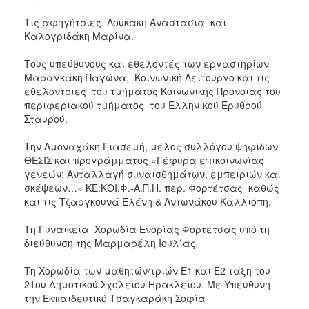
Τις αφηγήτριες. Λουκάκη Αναστασία και
Καλογριδάκη Μαρίνα.
Τους υπεύθυνους και εθελοντές των εργαστηρίων
Μαραγκάκη Παγώνα, Κοινωνική Λειτουργό και τις
εθελόντριες του τμήματος Κοινωνικής Πρόνοιας του
περιφεριακού τμήματος του Ελληνικού Ερυθρού
Σταυρού.
Την Αμοναχάκη Γιασεμή, μέλος συλλόγου ψηφίδων
ΘΕΣΙΣ και προγράμματος «Γέφυρα επικοινωνίας
γενεών: Ανταλλαγή συναισθημάτων, εμπειριών και
σκέψεων…» ΚΕ.ΚΟΙ.Φ.-Α.Π.Η. περ. Φορτέτσας καθώς
και τις Τζαργκουνά Ελένη & Αντωνάκου Καλλιόπη.
Τη Γυναικεία Χορωδία Ενορίας Φορτέτσας υπό τη
διεύθυνση της Μαρμαρέλη Ιουλίας
Τη Χορωδία των μαθητών/τριών Ε1 και Ε2 τάξη του
21ου Δημοτικού Σχολείου Ηρακλείου. Με Υπεύθυνη
την Εκπαιδευτικό Τσαγκαράκη Σοφία