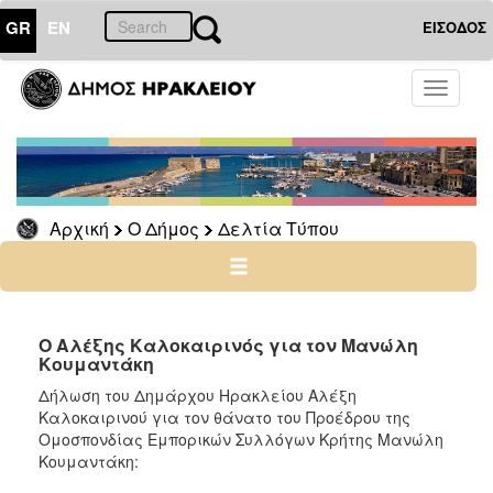
GR
EN
ΕΙΣΟΔΟΣ
Ο
Toggle
ΔΗΜΟΣ
navigati
Δελτία
Τύπου
Αρχείο
Αρχική
Ο Δήμος
Δελτία Τύπου
Ο
ΤΟΠΟΣ
ΜΑΣ
Ο Αλέξης Καλοκαιρινός για τον Μανώλη
Κουμαντάκη
ΠΟΛΙΤΙΣΜΟΣ
Δήλωση του Δημάρχου Ηρακλείου Αλέξη
Καλοκαιρινού για τον θάνατο του Προέδρου της
Ομοσπονδίας Εμπορικών Συλλόγων Κρήτης Μανώλη
ΑΝΘΕΚΤΙΚΗ
ΠΟΛΗ
Κουμαντάκη: