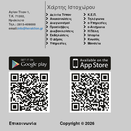
Χάρτης Ιστοχώρου
Αγίου Τίτου 1,
Δελτία Τύπου
Κ.Ε.Π.
Τ.Κ. 71202,
Ανακοινώσεις
Τηλέφωνα
Ηράκλειο
Διαγωνισμοί
e-Υπηρεσίες
Τηλ.: 2813-409000
Προσλήψεις
e-Αιτήματα
email:
info@heraklion.gr
Διαβουλεύσεις
Η Πόλη
Εκδηλώσεις
Ιστορία
Ο Δήμος
Κνωσός
Υπηρεσίες
Μουσεία
Επικοινωνία
Copyright © 2026